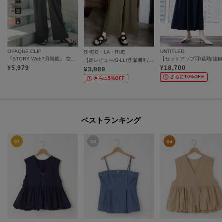
OPAQUE.CLIP
UNTITLED
SHOO・LA・RUE
『STORY Web7月掲載』 空気パンツ《接触冷感／UVケア／吸水速乾／防シワ／洗濯機OK》
【高レビュー/S-LL/洗濯機可/セットアップ可】着丈選べる 軽凛(かろりん) ひんやりフラップイージーパンツ
¥
5,979
¥
18,700
¥
3,989
さらに10%OFF
さらに5%OFF
ベストランキング