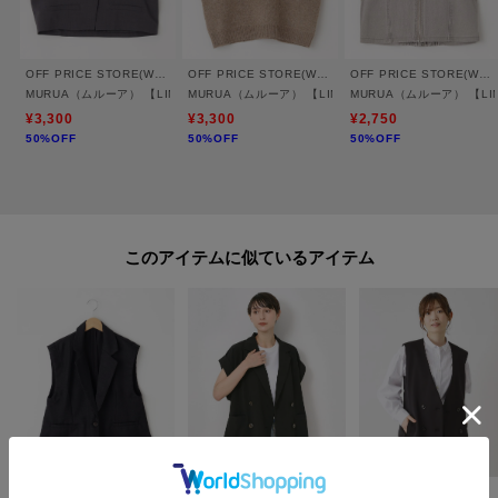
フェミニンなワンピースに羽織る、甘さを抑えたミックススタイルもおすす
めです。
いつものワードローブに新鮮なエッセンスを加える、モダンなアイテムで
OFF PRICE STORE(Women)
OFF PRICE STORE(Women)
OFF PRICE STORE(Women)
す。
MURUA（ムルーア） 【LIMITED ITEM】シングルショートベスト【SALE/セール/
MURUA（ムルーア） 【LIMITED ITEM】ショートニ
MURUA（ムルーア） 【L
¥3,300
¥3,300
¥2,750
50%OFF
50%OFF
50%OFF
※取り扱いについては、商品についている洗濯表示にてご確認下さい。
※製造過程の工程上、カラーにより生地感が異なる場合がございます。
※できる限り実物と同じ色になるよう努力しておりますが、パソコン・スマ
ートフォンなどの環境により、若干製品と画像のカラーが異なる場合もござ
います。
このアイテムに似ているアイテム
※素材により染料等の臭いが強い場合がございます。
＝＝＝＝＝＝＝＝＝＝＝＝＝＝＝＝＝＝＝＝＝＝＝＝
気になるアイテムは【お気に入り登録】がおすすめです！
■お気に入り登録について
オンラインサイトの各アイテムにある「ハートマーク」をクリックして簡単
に追加可能！
OFF PRICE STORE(Women)
TASIKENT
INTELLECTION