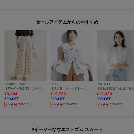
セールアイテムからのおすすめ
Couture Brooch
INDIVI
UNTITLED
【2WAY・洗える】サスペンダー付き ハイウエストパンツ
【洗える／トレンド】マニッシュレースベスト
¥
3,494
¥
10,780
¥
12,320
50
%OFF
30
%OFF
30
%OFF
さらに5%OFF
さらに10%OFF
さらに10%OFF
#イージーなウエストゴム スカート