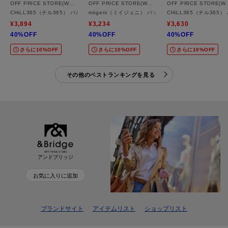
OFF PRICE STORE(Women)
OFF PRICE STORE(Women)
OFF PRICE
CHiLL365（チル365） バルーンジップベスト【SALE/セール/オフプライス/カジュア
miigeni（ミイジェニ） バックシャーリングビスチェ【
CHiLL365（チル36
¥3,894
¥3,234
¥3,630
40%OFF
40%OFF
40%OFF
さらに10%OFF
さらに10%OFF
さらに10%OFF
その他のベストランキングを見る
アンドブリッジ
お気に入りに追加
ブランドサイト
アイテムリスト
ショップリスト