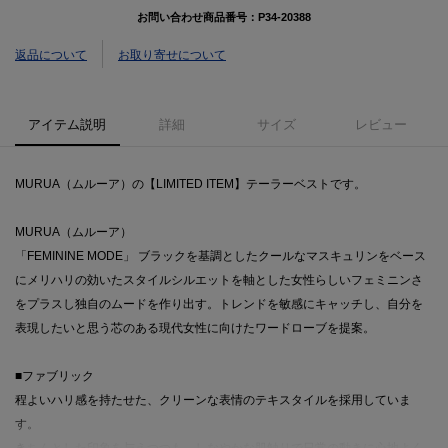
お問い合わせ商品番号：
P34-20388
返品について
お取り寄せについて
アイテム説明
詳細
サイズ
レビュー
MURUA（ムルーア）の【LIMITED ITEM】テーラーベストです。
MURUA（ムルーア）
「FEMININE MODE」 ブラックを基調としたクールなマスキュリンをベース
にメリハリの効いたスタイルシルエットを軸とした女性らしいフェミニンさ
をプラスし独自のムードを作り出す。トレンドを敏感にキャッチし、自分を
表現したいと思う芯のある現代女性に向けたワードローブを提案。
■ファブリック
程よいハリ感を持たせた、クリーンな表情のテキスタイルを採用していま
す。
きちんとした印象を与えつつも、しなやかな肌触りで日常の動きに心地よく