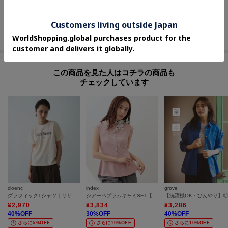
miigeni（ミイジェニ） フレンチスリーブベスト【SALE/セール/オフプライス/カジュアル/デイリー/トレンド/通勤】
＜TASIKENT＞【洗える/ジャケット風】クレープ ダブルテーラードジレ
Vネックダブル ベスト
■おすすめPOINT
¥
3,894
¥
7,700
¥
12,100
お得な情報をお知らせ！
40
%OFF
50
%OFF
50
%OFF
さらに10%OFF
【1】再入荷通知や、値下げ情報・在庫状況をメルマガにてお知らせ。
【2】マイページでお気に入り一覧をチェックでき、自分だけのお買い物リス
この商品を見た人はコチラの商品も
トが作れます。
チェックしています
＝＝＝＝＝＝＝＝＝＝＝＝＝＝＝＝＝＝＝＝＝＝＝＝
cloenc
index
grove
グラフィックTシャツ｜リサイクルポリエステル
シアーペプラムキャミSET【洗濯機OK】
¥
2,970
¥
3,834
¥
3,286
40
%OFF
30
%OFF
40
%OFF
さらに5%OFF
さらに10%OFF
さらに10%OFF