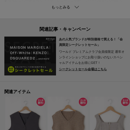
寄り添います。
美しいシルエットをキープし、洗練されたモダンなスタイルを叶える素材で
す。
気兼ねなくデイリーユースでき、スマートな着こなしを後押しします。
あの人気ブランドが特別価格で買える！「会
■デザイン
員限定シークレットセール」
顔周りを端正に魅せる、洗練されたテーラードカラーデザインです。
ワールド プレミアムクラブ会員様限定
通常オ
フロントに配されたダブルボタンが、知的なアクセントとして機能します。
ンラインショップにお取り扱いのないスペシ
ゆとりを持たせた直線的なシルエットが、エフォートレスな抜け感を演出し
ャルアイテムをお得にGET！
シークレットセール会場はこちら
ます。
マニッシュなディテールを都会的に昇華させた、クリーンでモダンな一枚で
す。
関連アイテム
■コーディネイト
シンプルなトップスに重ねるだけで、洗練されたレイヤードスタイルが完成
します。
落ち感のあるスラックスを合わせれば、都会的でスマートな装いに仕上がり
ます。