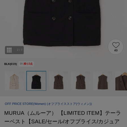
2
/
7
43
BLK(019)
99
残り
2
点
OFF PRICE STORE(Women)
(オフプライスストア(ウィメン))
MURUA（ムルーア） 【LIMITED ITEM】テーラ
ーベスト【SALE/セール/オフプライス/カジュア