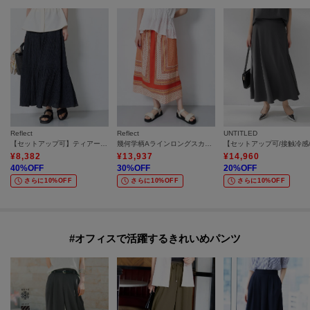
Reflect
Reflect
UNTITLED
【セットアップ可】ティアードロングスカート
幾何学柄Aラインロングスカート
¥
8,382
¥
13,937
¥
14,960
40
%OFF
30
%OFF
20
%OFF
さらに10%OFF
さらに10%OFF
さらに10%OFF
#オフィスで活躍するきれいめパンツ