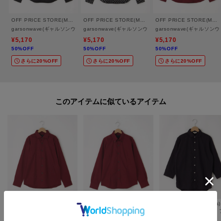
＝＝＝＝＝＝＝＝＝＝＝＝＝＝＝＝＝＝＝＝＝＝＝＝
OFF PRICE STORE(Mens)
OFF PRICE STORE(Mens)
OFF PRICE STORE(Mens)
気になるアイテムは【お気に入り登録】がおすすめです！
garsonwave(ギャルソンウェーブ) ブロードデュエボタンダウンシャツ【SALE/セー
garsonwave(ギャルソンウェーブ) ドットボタンダウ
garsonwave(ギャル
¥5,170
¥5,170
¥5,170
50%OFF
50%OFF
50%OFF
■お気に入り登録について
さらに20%OFF
さらに20%OFF
さらに20%OFF
オンラインサイトの各アイテムにある「ハートマーク」をクリックして簡単
に追加可能！
■おすすめPOINT
このアイテムに似ているアイテム
お得な情報をお知らせ！
【1】再入荷通知や、値下げ情報・在庫状況をメルマガにてお知らせ。
【2】マイページでお気に入り一覧をチェックでき、自分だけのお買い物リス
トが作れます。
＝＝＝＝＝＝＝＝＝＝＝＝＝＝＝＝＝＝＝＝＝＝＝＝
OFF PRICE STORE(Mens)
OFF PRICE STORE(Mens)
OFF PRICE STORE(Mens)
garsonwave(ギャルソンウェーブ) ブロードホリゾンタルシャツ【SALE/セール/オフプライス/カジュアル/デイリー/トレンド/きれいめカジュアル】
garsonwave(ギャルソンウェーブ) ブロードデュエボタンダウンシャツ【SALE/セール/オフプライス/カジュアル/デイリー/トレンド】
¥
5,170
¥
5,170
¥
4,752