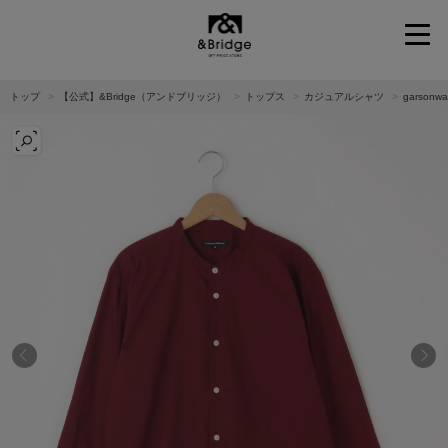
&Bridge
トップ
【公式】&Bridge（アンドブリッジ）
トップス
カジュアルシャツ
garso