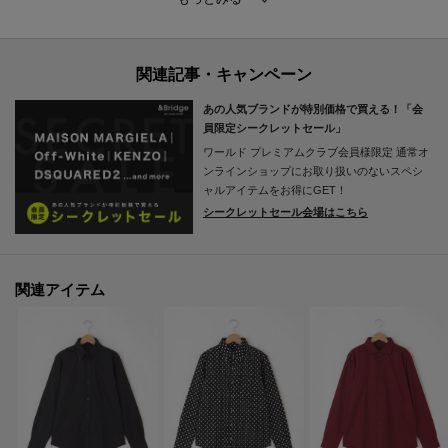
■デザイン
バンドカラーのシンプルなデザインが、洗練された印象を与えます。
ボタンのディテールがアクセントとなり、カジュアルからビジネスシーンま
で幅広く活躍します。
あの人気ブランドが特別価格で買える！「会
シルエットはすっきりとしており、スタイリングしやすいです。
員限定シークレットセール」
ワールド プレミアムクラブ会員様限定
通常オ
■コーディネイト
ンラインショップにお取り扱いのないスペシ
デニムやスラックスと合わせて、シンプルながらもおしゃれなスタイルを楽
ャルアイテムをお得にGET！
シークレットセール会場はこちら
しめます。
ジャケットのインナーとしても活用でき、季節を問わず重宝します。
カラー展開が豊富なので、気分に合わせて選ぶ楽しさもあります。
関連アイテム
※取り扱いについては、商品についている洗濯表示にてご確認下さい。
※製造過程の工程上、カラーにより生地感が異なる場合がございます。
※できる限り実物と同じ色になるよう努力しておりますが、パソコン・スマ
ートフォンなどの環境により、若干製品と画像のカラーが異なる場合もござ
います。
※素材により染料等の臭いが強い場合がございます。