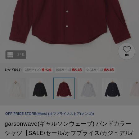
3
/
11
88
レッド(063)
02(Mサイズ)
残り
2
点
03(Lサイズ)
残り
2
点
04(LLサイズ)
残り
2
点
OFF PRICE STORE(Mens)
(オフプライスストア(メンズ))
garsonwave(ギャルソンウェーブ) バンドカラー
シャツ【SALE/セール/オフプライス/カジュアル/