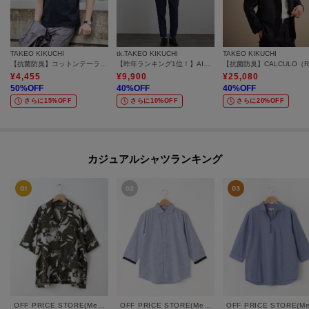
TAKEO KIKUCHI
tk.TAKEO KIKUCHI
TAKEO KIKUCHI
【抗菌防臭】コットンテーラードTシャツ
【昨年ランキング1位！】AIRY DRY アソートセットアップ/上下2点セット/吸水速乾/UVカット/マシーンウォッシャブル/シングルジャケット/ダブルジャケット/ワイドテーパードパンツ
¥
4,455
¥
9,900
¥
25,080
50
%OFF
40
%OFF
40
%OFF
さらに15%OFF
さらに10%OFF
さらに20%OFF
カジュアルシャツランキング
OFF PRICE STORE(Mens)
OFF PRICE STORE(Mens)