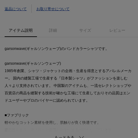
返品について
お取り寄せについて
アイテム説明
詳細
サイズ
レビュー
garsonwave(ギャルソンウェーブ)のバンドカラーシャツです。
garsonwave(ギャルソンウェーブ)
1985年創業、シャツ・ジャケットの企画・生産を得意とするアパレルメーカ
ー。 国内の縫製工場で生産する『日本製シャツ』がファッションを楽しむ
人々より支持されています。 中国製のアイテムも、一流セレクトショップや
百貨店の商品を縫製する技術が確かな工場にて生産しておりその品質はエン
ドユーザーやプロのバイヤーに認められています。
■ファブリック
軽やかなコットン素材を使用し、肌触りが良く快適です。
通気性もあり、デイリーに着用しやすい仕上がりとなっています。