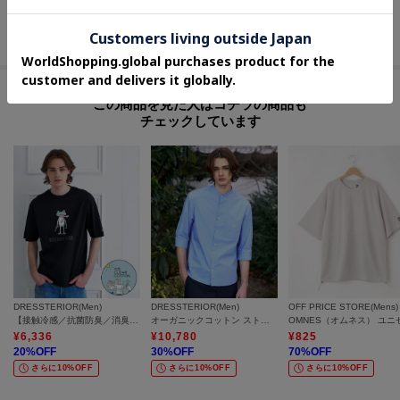
50
%OFF
50
%OFF
60
%OFF
さらに20%OFF
さらに20%OFF
さらに10%OFF
この商品を見た人はコチラの商品も
チェックしています
DRESSTERIOR(Men)
DRESSTERIOR(Men)
OFF PRICE STORE(Mens)
【接触冷感／抗菌防臭／消臭】ICE CLEAR COTTON フロッグオーバーフィットTシャツ
オーガニックコットン ストレッチバンドカラーシャツ
¥
6,336
¥
10,780
¥
825
20
%OFF
30
%OFF
70
%OFF
さらに10%OFF
さらに10%OFF
さらに10%OFF