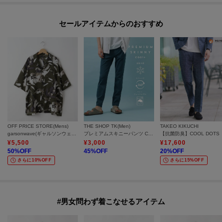
セールアイテムからのおすすめ
OFF PRICE STORE(Mens)
THE SHOP TK(Men)
TAKEO KIKUCHI
garsonwave(ギャルソンウェーブ) モードアロハプリントオープンカラーシャツ【SALE/セール/オフプライス/カジュアル/デイリー/トレンド/ユニセックス】
プレミアムスキニーパンツ COOL 360°ストレッチ／接触冷感／全4サイズ・4色展開
¥
5,500
¥
3,000
¥
17,600
50
%OFF
45
%OFF
20
%OFF
さらに10%OFF
さらに15%OFF
#男女問わず着こなせるアイテム