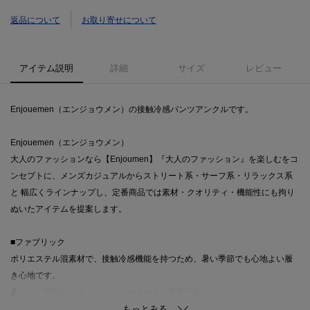
返品について
お取り寄せについて
アイテム説明
詳細
サイズ
レビュー
Enjouemen（エンジョウメン）の接触冷感パンツアンクルです。
Enjouemen（エンジョウメン）
大人のファッションなら【Enjoumen】『大人のファッション』を楽しむをコ
ンセプトに、メンズカジュアルからストリート系・サーフ系・リラックス系
と 幅広くラインナップし、定番商品では素材・クオリティ・機能性にも拘り
ぬいたアイテムを提案します。
■ファブリック
ポリエステル混素材で、接触冷感機能を持つため、暑い季節でも心地よい履
き心地です。
柔らかく肌触りが良く、デイリーユースに最適です。