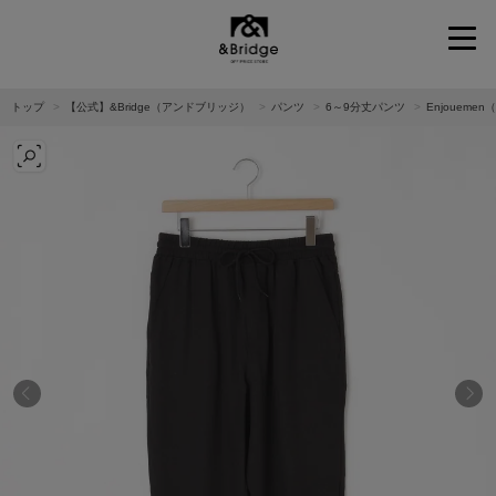
&Bridge
トップ
【公式】&Bridge（アンドブリッジ）
パンツ
6～9分丈パンツ
Enjouem