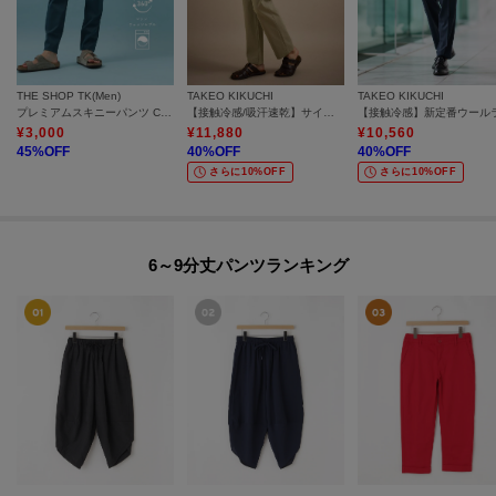
THE SHOP TK(Men)
TAKEO KIKUCHI
TAKEO KIKUCHI
プレミアムスキニーパンツ COOL 360°ストレッチ／接触冷感／全4サイズ・4色展開
【接触冷感/吸汗速乾】サイドゴアウエスト ストレートパンツ
¥
3,000
¥
11,880
¥
10,560
45
%OFF
40
%OFF
40
%OFF
さらに10%OFF
さらに10%OFF
6～9分丈パンツランキング