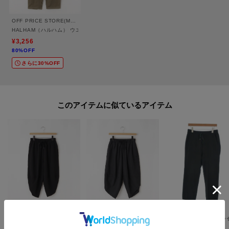
OFF PRICE STORE(Mens)
HALHAM（ハルハム） ウエストゴムワイドワークパンツ【SALE/セール/カジュアル/
¥3,256
80%OFF
さらに30%OFF
このアイテムに似ているアイテム
OFF PRICE STORE(Mens)
OFF PRICE STORE(Mens)
RAGTAG
GENELESS（ジェネレス） アムンゼン アラジンパンツ
GENELESS（ジェネレス） ドライポリ アラジンパンツ
¥
4,224
¥
6,512
¥
20,900