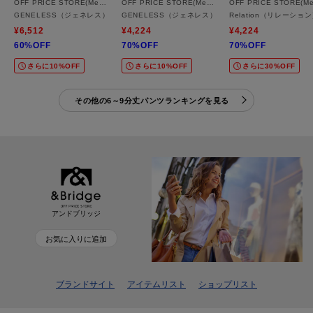
OFF PRICE STORE(Mens)
OFF PRICE STORE(Mens)
GENELESS（ジェネレス） ドライポリ アラジンパンツ
GENELESS（ジェネレス） アムンゼン アラジンパンツ
Relation（リレー
¥6,512
¥4,224
¥4,224
60%OFF
70%OFF
70%OFF
さらに10%OFF
さらに10%OFF
さらに30%OFF
その他の6～9分丈パンツランキングを見る
アンドブリッジ
お気に入りに追加
ブランドサイト
アイテムリスト
ショップリスト