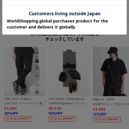
70
%OFF
60
%OFF
さらに10%OFF
さらに10%OFF
この商品を見た人はコチラの商品も
チェックしています
THE SHOP TK(Men)
OFF PRICE STORE(Mens)
Right-on（MEN）
LITE TEX イージーパンツ 接触冷感/吸水速乾/UVカット/アンチピリング/イージーケア/洗濯機OK/セットアップ可
Coffee&Cigarettes（コーヒーアンドシガレッツ） シジラ織_浴衣セット(浴衣-帯-下駄-信玄袋-扇子)【SALE/セール/オフプライス/トレンド】
¥
3,960
¥
6,710
¥
3,989
20
%OFF
50
%OFF
11
%OFF
さらに10%OFF
さらに10%OFF
さらに10%OFF