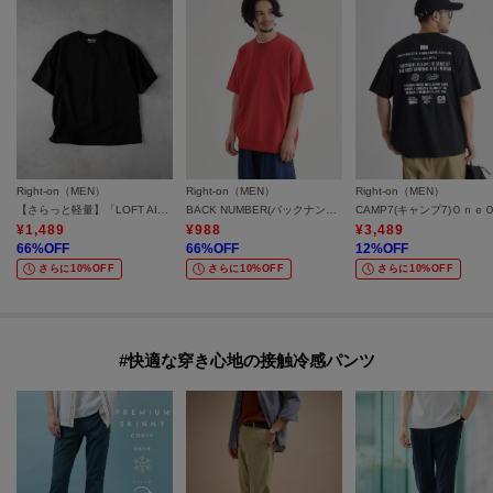
Right-on（MEN）
Right-on（MEN）
Right-on（MEN）
【さらっと軽量】「LOFT AIR」プルオーバーTシャツ／セットアップ対応 （軽量／高い通気性／ドライタッチ）
BACK NUMBER(バックナンバー)裾リブショートスリーブＴ
¥
1,489
¥
988
¥
3,489
66
%OFF
66
%OFF
12
%OFF
さらに10%OFF
さらに10%OFF
さらに10%OFF
#快適な穿き心地の接触冷感パンツ