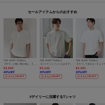
セールアイテムからのおすすめ
THE SHOP TK(Men)
THE SHOP TK(Men)
THE SHOP TK(Men)
【サラッと軽い着心地に。】BO-NO HENLEY TEE/ボーノヘンリーネック Tシャツ 吸水速乾/洗濯機OK
【ジャケットインにもおすすめ！】ジャカード リンクス半袖Tシャツ 洗濯機OK
¥
2,093
¥
3,142
¥
2,391
40
%OFF
30
%OFF
20
%OFF
さらに10%OFF
さらに10%OFF
さらに15%OFF
#デイリーに活躍するTシャツ