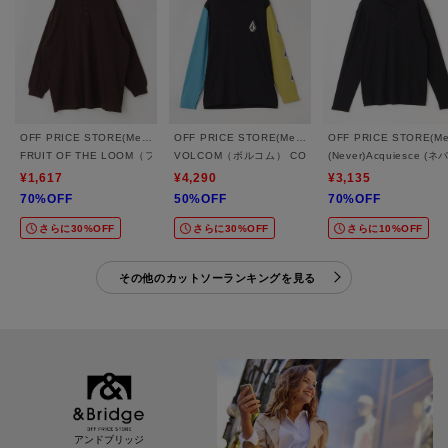
OFF PRICE STORE(Mens)
OFF PRICE STORE(Mens)
FRUIT OF THE LOOM（フルーツ オブ ザ ルーム） FTL ヘビーオンスL/Sヘンリ
VOLCOM（ボルコム） CONFUSE LS
(Never)Acquies
¥1,617
¥4,290
¥3,135
70%OFF
50%OFF
70%OFF
さらに30%OFF
さらに30%OFF
さらに10%OFF
その他のカットソーランキングを見る
アンドブリッジ