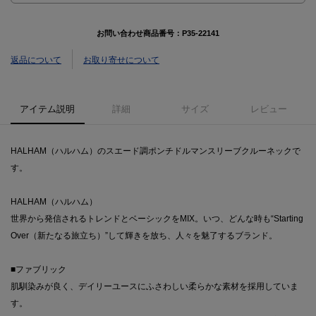
お問い合わせ商品番号：
P35-22141
返品について
お取り寄せについて
アイテム説明
詳細
サイズ
レビュー
HALHAM（ハルハム）のスエード調ポンチドルマンスリーブクルーネックで
す。
HALHAM（ハルハム）
世界から発信されるトレンドとベーシックをMIX。いつ、どんな時も“Starting
Over（新たなる旅立ち）”して輝きを放ち、人々を魅了するブランド。
■ファブリック
肌馴染みが良く、デイリーユースにふさわしい柔らかな素材を採用していま
す。