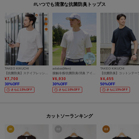
#いつでも清潔な抗菌防臭トップス
TAKEO KIKUCHI
adabat(Men)
TAKEO KIKUCHI
【抗菌防臭】ステイフレッシュ Tシャツ
接触冷感/抗菌防臭/消臭 アイスクリアコットンポケTシャツ
¥
7,700
¥
6,930
¥
4,455
30
%OFF
30
%OFF
50
%OFF
さらに15%OFF
さらに10%OFF
さらに15%OFF
カットソーランキング