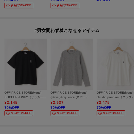
80
%OFF
20
%OFF
45
%OFF
さらに30%OFF
さらに20%OFF
#男女問わず着こなせるアイテム
OFF PRICE STORE(Mens)
OFF PRICE STORE(Mens)
OFF PRICE STORE(Mens)
SOCCER JUNKY（サッカージャンキー） サッカージャンキープリントR/T【SALE/セール/オフプライス/カジュアル/デイリー/トレンド/ユニセックス】
(Never)Acquiesce (ネバーアクイース) スパンテレコC/N ロンT【SALE/セール/オフプライス/カジュアル/デイリー/トレンド/ユニセックス/長袖】
¥
2,145
¥
2,937
¥
2,475
70
%OFF
70
%OFF
70
%OFF
さらに10%OFF
さらに10%OFF
さらに10%OFF