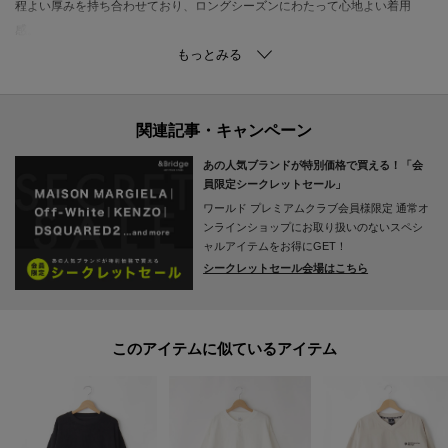
程よい厚みを持ち合わせており、ロングシーズンにわたって心地よい着用
感。
アクティブな動きにも対応するしなやかさが、ストレスフリーな日常をサポ
ートします。
■デザイン
肩周りの動きやすさを叶えるラグランスリーブ仕様により、リラクシーな雰
あの人気ブランドが特別価格で買える！「会
囲気を演出します。
員限定シークレットセール」
フロントにあしらわれたヴィンテージライクなプリントが、大人の遊び心を
ワールド プレミアムクラブ会員様限定
通常オ
くすぐるアクセント。
ンラインショップにお取り扱いのないスペシ
コントラストの効いた配色で、カジュアルな中に洗練された印象を与える仕
ャルアイテムをお得にGET！
シークレットセール会場はこちら
上がりです。
■コーディネイト
センタープレスの入ったきれいめなパンツと合わせることで、モダンなミッ
このアイテムに似ているアイテム
クススタイルが完成します。
足元には上質なレザーシューズを選び、全体の印象を品よく引き締めた着こ
なし。
休日のお出かけやドライブシーンはもちろん、リラックスしたいひとときに