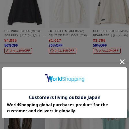
も頼りになる一着です。
※取り扱いについては、商品についている洗濯表示にてご確認下さい。
※製造過程の工程上、カラーにより生地感が異なる場合がございます。
OFF PRICE STORE(Mens)
OFF PRICE STORE(Mens)
OFF PRICE STORE(Mens)
※できる限り実物と同じ色になるよう努力しておりますが、パソコン・スマ
SCRAPPY（スクラッピー） カットコールスピンドルクループルオーバー
FRUIT OF THE LOOM（フルーツ オブ ザ ルーム） FTL ヘビーオンスL/Sヘンリーネック【SALE/セール/オフプライス/カジュアル/デイリー/トレンド/ユニセックス】
ートフォンなどの環境により、若干製品と画像のカラーが異なる場合もござ
¥
4,895
¥
1,617
¥
3,795
います。
50
%OFF
70
%OFF
50
%OFF
さらに20%OFF
さらに30%OFF
さらに20%OFF
※素材により染料等の臭いが強い場合がございます。
＝＝＝＝＝＝＝＝＝＝＝＝＝＝＝＝＝＝＝＝＝＝＝＝
気になるアイテムは【お気に入り登録】がおすすめです！
この商品を見た人はコチラの商品も
チェックしています
■お気に入り登録について
オンラインサイトの各アイテムにある「ハートマーク」をクリックして簡単
に追加可能！
■おすすめPOINT
お得な情報をお知らせ！