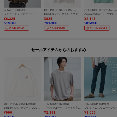
【1】再入荷通知や、値下げ情報・在庫状況をメルマガにてお知らせ。
tk.TAKEO KIKUCHI
OFF PRICE STORE(Mens)
OFF PRICE STORE(Mens)
ジャカードジップパーカー
OMNES（オムネス） ユニセックス メッシュ半袖Tシャツ【SALE/セール/オフプライス/カジュアル/デイリー/トレンド】
【2】マイページでお気に入り一覧をチェックでき、自分だけのお買い物リス
¥
6,325
¥
825
¥
2,145
50
%OFF
70
%OFF
50
%OFF
トが作れます。
さらに20%OFF
さらに10%OFF
さらに10%OFF
＝＝＝＝＝＝＝＝＝＝＝＝＝＝＝＝＝＝＝＝＝＝＝＝
セールアイテムからのおすすめ
OFF PRICE STORE(Mens)
THE SHOP TK(Men)
THE SHOP TK(Men)
Banksy（バンクシー） LOGOTシャツ Woethless rat【バンクシー展公式グッズ/SALE/セール/オフプライス/カジュアル/デイリー/トレンド/ストリート/ユニセックス】
【一枚でコーディネートが完成！】レイヤード風 キーネック 半袖Tシャツ 洗濯機OK
¥
990
¥
2,391
¥
3,000