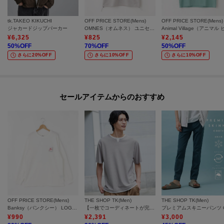
【1】再入荷通知や、値下げ情報・在庫状況をメルマガにてお知らせ。
tk.TAKEO KIKUCHI
OFF PRICE STORE(Mens)
OFF PRICE STORE(Mens)
ジャカードジップパーカー
OMNES（オムネス） ユニセックス メッシュ半袖Tシャツ【SALE/セール/オフプライス/カジュアル/デイリー/トレンド】
【2】マイページでお気に入り一覧をチェックでき、自分だけのお買い物リス
¥
6,325
¥
825
¥
2,145
50
%OFF
70
%OFF
50
%OFF
トが作れます。
さらに20%OFF
さらに10%OFF
さらに10%OFF
＝＝＝＝＝＝＝＝＝＝＝＝＝＝＝＝＝＝＝＝＝＝＝＝
セールアイテムからのおすすめ
OFF PRICE STORE(Mens)
THE SHOP TK(Men)
THE SHOP TK(Men)
Banksy（バンクシー） LOGOTシャツ Woethless rat【バンクシー展公式グッズ/SALE/セール/オフプライス/カジュアル/デイリー/トレンド/ストリート/ユニセックス】
【一枚でコーディネートが完成！】レイヤード風 キーネック 半袖Tシャツ 洗濯機OK
¥
990
¥
2,391
¥
3,000