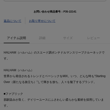
お問い合わせ商品番号：
P35-22141
返品について
お取り寄せについて
アイテム説明
詳細
サイズ
レビュー
HALHAM（ハルハム）のスエード調ポンチドルマンスリーブクルーネックで
す。
HALHAM（ハルハム）
世界から発信されるトレンドとベーシックをMIX。いつ、どんな時も“Starting
Over（新たなる旅立ち）”して輝きを放ち、人々を魅了するブランド。
■ファブリック
肌馴染みが良く、デイリーユースにふさわしい柔らかな素材を採用していま
す。