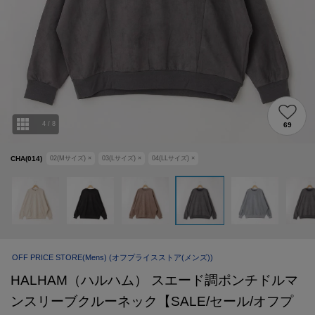
4
/
8
69
CHA(014)
02(Mサイズ)
×
03(Lサイズ)
×
04(LLサイズ)
×
OFF PRICE STORE(Mens)
(オフプライスストア(メンズ))
HALHAM（ハルハム） スエード調ポンチドルマ
ンスリーブクルーネック【SALE/セール/オフプ