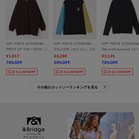
OFF PRICE STORE(Mens)
OFF PRICE STORE(Mens)
FRUIT OF THE LOOM（フルーツ オブ ザ ルーム） FTL ヘビーオンスL/Sヘンリ
VOLCOM（ボルコム） CONFUSE LS
(Never)Acquies
¥1,617
¥4,290
¥3,135
70%OFF
50%OFF
70%OFF
さらに30%OFF
さらに30%OFF
さらに10%OFF
その他のカットソーランキングを見る
アンドブリッジ