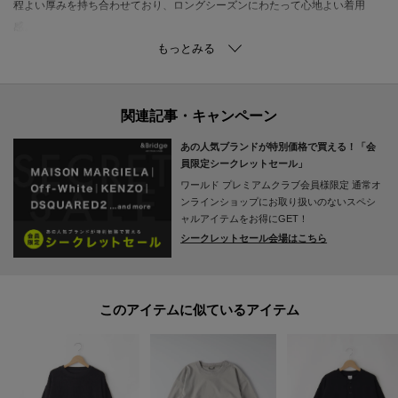
程よい厚みを持ち合わせており、ロングシーズンにわたって心地よい着用
感。
アクティブな動きにも対応するしなやかさが、ストレスフリーな日常をサポ
ートします。
■デザイン
肩周りの動きやすさを叶えるラグランスリーブ仕様により、リラクシーな雰
あの人気ブランドが特別価格で買える！「会
囲気を演出します。
員限定シークレットセール」
フロントにあしらわれたヴィンテージライクなプリントが、大人の遊び心を
ワールド プレミアムクラブ会員様限定
通常オ
くすぐるアクセント。
ンラインショップにお取り扱いのないスペシ
コントラストの効いた配色で、カジュアルな中に洗練された印象を与える仕
ャルアイテムをお得にGET！
シークレットセール会場はこちら
上がりです。
■コーディネイト
センタープレスの入ったきれいめなパンツと合わせることで、モダンなミッ
このアイテムに似ているアイテム
クススタイルが完成します。
足元には上質なレザーシューズを選び、全体の印象を品よく引き締めた着こ
なし。
休日のお出かけやドライブシーンはもちろん、リラックスしたいひとときに