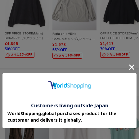
も頼りになる一着です。
※取り扱いについては、商品についている洗濯表示にてご確認下さい。
※製造過程の工程上、カラーにより生地感が異なる場合がございます。
OFF PRICE STORE(Mens)
OFF PRICE STORE(Mens)
※できる限り実物と同じ色になるよう努力しておりますが、パソコン・スマ
Right-on（MEN）
SCRAPPY（スクラッピー） カットコールスピンドルクループルオーバー
CAMP7(キャンプ7)アクティブロングスリーブＴシャツ
ートフォンなどの環境により、若干製品と画像のカラーが異なる場合もござ
¥
4,895
¥
1,617
¥
1,978
います。
50
%OFF
70
%OFF
55
%OFF
さらに20%OFF
さらに30%OFF
さらに10%OFF
※素材により染料等の臭いが強い場合がございます。
＝＝＝＝＝＝＝＝＝＝＝＝＝＝＝＝＝＝＝＝＝＝＝＝
気になるアイテムは【お気に入り登録】がおすすめです！
この商品を見た人はコチラの商品も
チェックしています
■お気に入り登録について
オンラインサイトの各アイテムにある「ハートマーク」をクリックして簡単
に追加可能！
■おすすめPOINT
お得な情報をお知らせ！