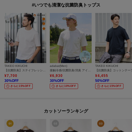
#いつでも清潔な抗菌防臭トップス
TAKEO KIKUCHI
adabat(Men)
TAKEO KIKUCHI
【抗菌防臭】ステイフレッシュ Tシャツ
接触冷感/抗菌防臭/消臭 アイスクリアコットンポケTシャツ
¥
7,700
¥
6,930
¥
4,455
30
%OFF
30
%OFF
50
%OFF
さらに15%OFF
さらに10%OFF
さらに15%OFF
カットソーランキング