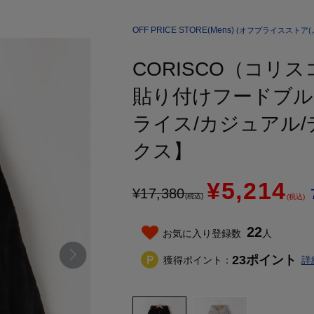
OFF PRICE STORE(Mens)
(オフプライスストア(メ
CORISCO（コリ
貼り付けフードブルゾ
ライス/カジュアル/
クス】
¥5,214
¥
17,380
(税込)
(税込)
22
お気に入り登録数
人
23
ポイント
獲得ポイント：
詳