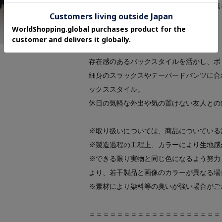
異素材のコントラストがストリートの要素
です。
■コーディネイト
存在感のあるバックスタイルを活かし、ボ
細身のスラックスやテーパードパンツに合
ックススタイル。
休日の気軽な外出や気の置けない友人との
※取り扱いについては、商品についている
※製造過程の工程上、カラーにより生地感
※できる限り実物と同じ色になるよう努力
より、若干製品と画像のカラーが異なる場
※素材により染料等の臭いが強い場合がご
＝＝＝＝＝＝＝＝＝＝＝＝＝＝＝＝＝＝＝