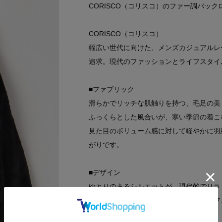
CORISCO（コリスコ）のファー調バッ
CORISCO（コリスコ）
幅広い世代に向けた、メンズカジュアルレーベ
追求。現代のファッションとライフスタイ
■ファブリック
滑らかでリッチな肌触りを持つ、毛足の美
ふっくらとした風合いが、寒い季節の着こ
見た目のボリューム感に対して軽やかに羽
がりです。
■デザイン
ゆとりのあるシルエットが、現代的でリラ
フロントはミニマルにまとめ、背面にはフ
ン。