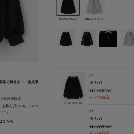
BLACK(019)
SILVER(007)
02
価格で買える！「会員限
残り
3
点
¥17,380(税込)
¥5,214(税込)
ラブ会員様限定
BLACK(019)
にお取り扱いのないスペ
03
ET！
残り
5
点
はこちら
¥17,380(税込)
¥5,214(税込)