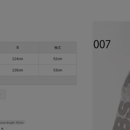
B
袖丈
124cm
52cm
126cm
53cm
＞
eeve length
52cm