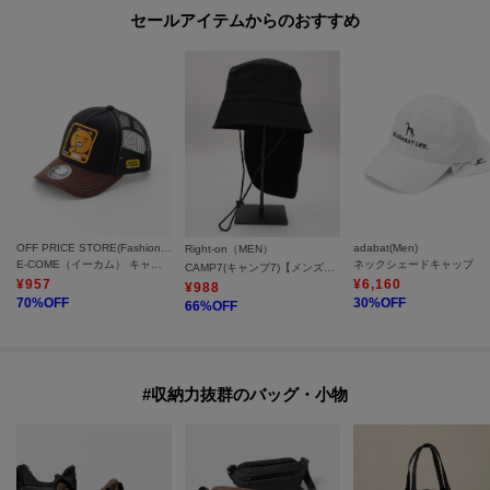
セールアイテムからのおすすめ
OFF PRICE STORE(Fashion Goods)
adabat(Men)
Right-on（MEN）
E-COME（イーカム） キャラクターメッシュCAP
ネックシェードキャップ
CAMP7(キャンプ7)【メンズ】アクティブナイロンハット
¥
957
¥
6,160
¥
988
70
%OFF
30
%OFF
66
%OFF
#収納力抜群のバッグ・小物