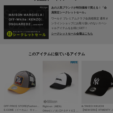
■おすすめPOINT
あの人気ブランドが特別価格で買える！「会
お得な情報をお知らせ！
員限定シークレットセール」
ワールド プレミアムクラブ会員様限定
通常オ
【1】再入荷通知や、値下げ情報・在庫状況をメルマガにてお知らせ。
ンラインショップにお取り扱いのないスペシ
ャルアイテムをお得にGET！
シークレットセール会場はこちら
【2】マイページでお気に入り一覧をチェックでき、自分だけのお買い物リス
トが作れます。
＝＝＝＝＝＝＝＝＝＝＝＝＝＝＝＝＝＝＝＝＝＝＝＝
このアイテムに似ているアイテム
OFF PRICE STORE(Fashion Goods)
tk.TAKEO KIKUCHI
Right-on（MEN）
E-COME（イーカム） キャラクターメッシュCAP
Other(ソノタ)【ＰＯＰＹＥ】ロゴ刺繍キャップ