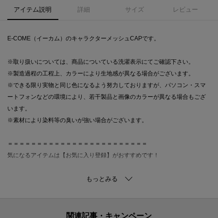
アイテム説明
詳細
サイズ
レビュー
E-COME（イーカム）のキャラクターメッシュCAPです。
※取り扱いについては、商品についている洗濯表示にてご確認下さい。
※製造過程の工程上、カラーにより生地感が異なる場合がございます。
※できる限り実物と同じ色になるよう努力しておりますが、パソコン・スマ
ートフォンなどの環境により、若干製品と画像のカラーが異なる場合もござ
います。
※素材により染料等の臭いが強い場合がございます。
＝＝＝＝＝＝＝＝＝＝＝＝＝＝＝＝＝＝＝＝＝＝＝＝
気になるアイテムは【お気に入り登録】がおすすめです！
■お気に入り登録について
オンラインサイトの各アイテムにある「ハートマーク」をクリックして簡単
に追加可能！