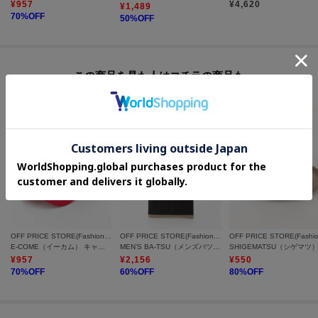
¥
957
¥
4,620
¥
1,489
70
%OFF
50
%OFF
この商品を見た人はコチラの商品も
チェックしています
OFF PRICE STORE(Fashion Goods)
OFF PRICE STORE(Fashion Goods)
E-COME（イーカム） キャラクターメッシュCAP
MEN’S BA-TSU（メンズバツ） マルチショルダーバッグ
¥
957
¥
2,156
¥
550
70
%OFF
60
%OFF
80
%OFF