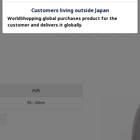
関連タグ
春
夏
秋
冬
内周
55～60cm
＞