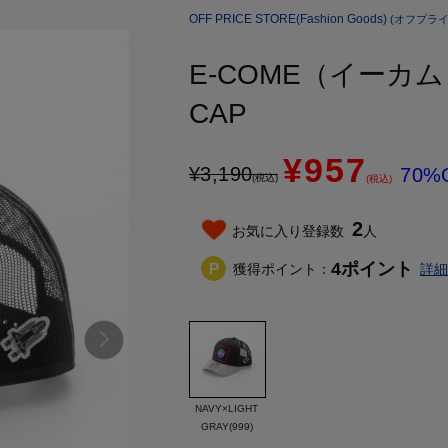
OFF PRICE STORE(Fashion Goods)
(オフプライ
E-COME（イーカ
CAP
¥957
¥
3,190
70%
(税込)
(税込)
2
お気に入り登録数
人
4
ポイント
獲得ポイント：
詳細
NAVY×LIGHT
GRAY(999)