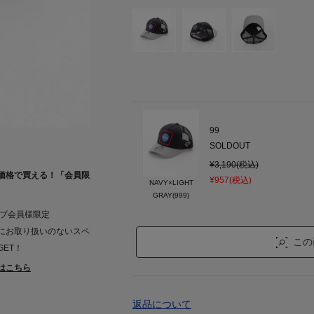
99
SOLDOUT
¥3,190(税込)
価格で買える！「会員限
¥957(税込)
NAVY×LIGHT
GRAY(999)
ラブ会員様限定
にお取り扱いのないスペ
この
ET！
はこちら
返品について