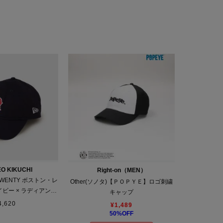
EO KIKUCHI
Right-on（MEN）
TWENTY ボストン・レ
Other(ソノタ)【ＰＯＰＹＥ】ロゴ刺繍
ビー × ラディアント
キャップ
レッド
4,620
¥
1,489
50
%OFF