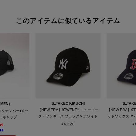
このアイテムに似ているアイテム
tk.TAKEO KIKUCHI
tk.TAK
n（MEN）
【NEW ERA】9TWENTY ニューヨー
【NEW ERA】9
バックナンバー)メッ
ク・ヤンキース ブラック × ホワイト
ッドソックス ネイ
ーキャップ
¥
4,620
¥
89
FF