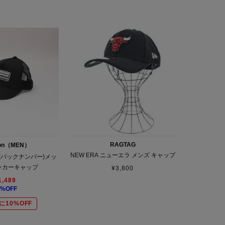
RAGTAG
-on（MEN）
NEW ERA ニューエラ メンズ キャップ
ER(バックナンバー)メッ
ッカーキャップ
¥
3,800
1,489
%OFF
に10%OFF