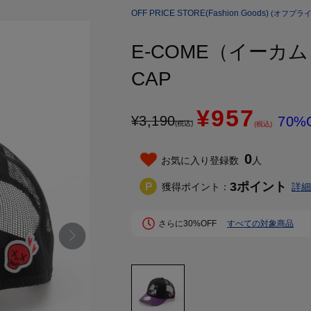
OFF PRICE STORE(Fashion Goods)
(オフプライ
E-COME（イーカ
CAP
¥957
¥
3,190
70%
(税込)
(税込)
0
お気に入り登録数
人
3
ポイント
獲得ポイント：
詳細
さらに30%OFF
すべての対象商品