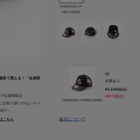
CHARCOAL×P
URPLE(999)
99
価格で買える！「会員限
在庫あり
¥3,190(税込)
ラブ会員様限定
¥957(税込)
CHARCOAL×PURPLE(999)
にお取り扱いのないスペ
ET！
返品について
はこちら