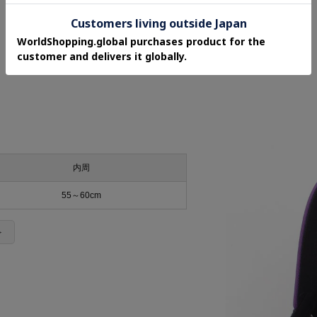
関連タグ
春
夏
秋
冬
内周
55～60cm
＞