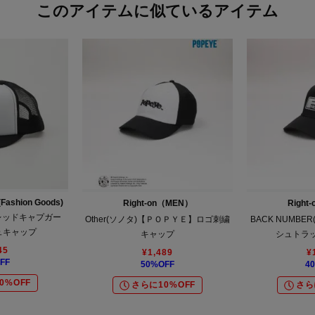
このアイテムに似ているアイテム
Fashion Goods)
Right-on（MEN）
Right
L（レッドキャプガー
Other(ソノタ)【ＰＯＰＹＥ】ロゴ刺繍
BACK NUMB
ュキャップ
キャップ
シュトラ
45
¥
1,489
¥
FF
50
%OFF
40
0%OFF
さらに10%OFF
さら