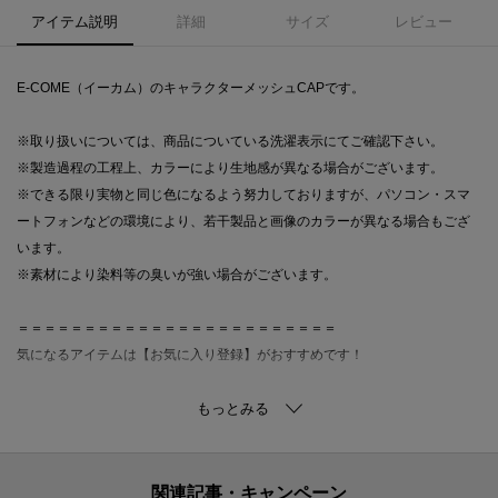
アイテム説明
詳細
サイズ
レビュー
E-COME（イーカム）のキャラクターメッシュCAPです。
※取り扱いについては、商品についている洗濯表示にてご確認下さい。
※製造過程の工程上、カラーにより生地感が異なる場合がございます。
※できる限り実物と同じ色になるよう努力しておりますが、パソコン・スマ
ートフォンなどの環境により、若干製品と画像のカラーが異なる場合もござ
います。
※素材により染料等の臭いが強い場合がございます。
＝＝＝＝＝＝＝＝＝＝＝＝＝＝＝＝＝＝＝＝＝＝＝＝
気になるアイテムは【お気に入り登録】がおすすめです！
■お気に入り登録について
オンラインサイトの各アイテムにある「ハートマーク」をクリックして簡単
に追加可能！