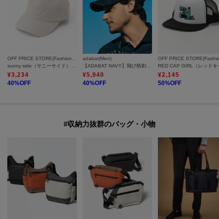
OFF PRICE STORE(Fashion Goods)
adabat(Men)
sunny side（サニーサイド） ナイロンキャップ
【ADABAT NAVY】飛び柄刺しゅうキャップ
¥
3,234
¥
5,940
¥
2,145
40
%OFF
40
%OFF
50
%OFF
#収納力抜群のバッグ・小物