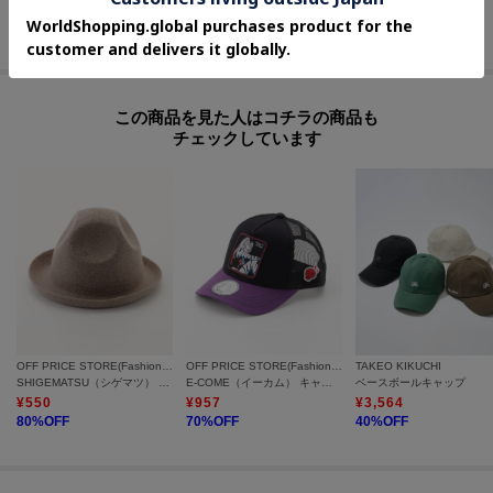
¥
957
¥
7,700
¥
1,489
70
%OFF
40
%OFF
この商品を見た人はコチラの商品も
チェックしています
OFF PRICE STORE(Fashion Goods)
OFF PRICE STORE(Fashion Goods)
TAKEO KIKUCHI
SHIGEMATSU（シゲマツ） マウンテン型ハット
E-COME（イーカム） キャラクターメッシュCAP
ベースボールキャップ
¥
550
¥
957
¥
3,564
80
%OFF
70
%OFF
40
%OFF