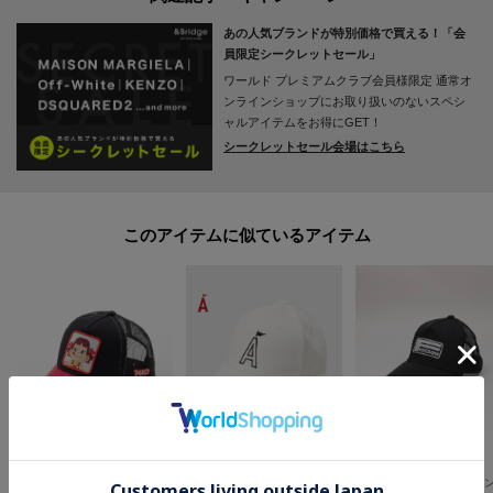
■おすすめPOINT
あの人気ブランドが特別価格で買える！「会
お得な情報をお知らせ！
員限定シークレットセール」
ワールド プレミアムクラブ会員様限定
通常オ
【1】再入荷通知や、値下げ情報・在庫状況をメルマガにてお知らせ。
ンラインショップにお取り扱いのないスペシ
ャルアイテムをお得にGET！
シークレットセール会場はこちら
【2】マイページでお気に入り一覧をチェックでき、自分だけのお買い物リス
トが作れます。
＝＝＝＝＝＝＝＝＝＝＝＝＝＝＝＝＝＝＝＝＝＝＝＝
このアイテムに似ているアイテム
OFF PRICE STORE(Fashion Goods)
ADABAT STREAM(Mens)
Right-on（MEN）
E-COME（イーカム） キャラクターメッシュCAP
STREAMエースキャップ