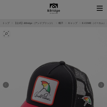
&Bridge
トップ
【公式】&Bridge（アンドブリッジ）
帽子
キャップ
E-COME（イーカム）