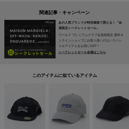
■お気に入り登録について
オンラインサイトの各アイテムにある「ハートマーク」をクリックして簡単
あの人気ブランドが特別価格で買える！「会
に追加可能！
員限定シークレットセール」
ワールド プレミアムクラブ会員様限定
通常オ
■おすすめPOINT
ンラインショップにお取り扱いのないスペシ
お得な情報をお知らせ！
ャルアイテムをお得にGET！
シークレットセール会場はこちら
【1】再入荷通知や、値下げ情報・在庫状況をメルマガにてお知らせ。
【2】マイページでお気に入り一覧をチェックでき、自分だけのお買い物リス
このアイテムに似ているアイテム
トが作れます。
＝＝＝＝＝＝＝＝＝＝＝＝＝＝＝＝＝＝＝＝＝＝＝＝