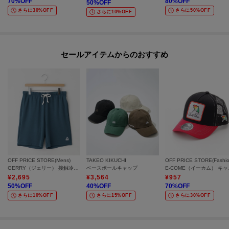
70
%OFF
80
%OFF
50
%OFF
さらに30%OFF
さらに50%OFF
さらに10%OFF
セールアイテムからのおすすめ
OFF PRICE STORE(Mens)
TAKEO KIKUCHI
GERRY（ジェリー） 接触冷感とろみポンチ イージーショーツ【SALE/セール/オフプライス/カジュアル/デイリー/トレンド/スポーティースタイル/ユニセックス】
ベースボールキャップ
E-COM
¥
2,695
¥
3,564
¥
957
50
%OFF
40
%OFF
70
%OFF
さらに10%OFF
さらに15%OFF
さらに30%OFF