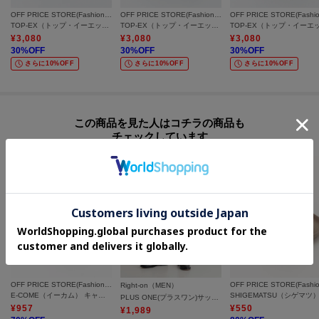
OFF PRICE STORE(Fashion Goods)
OFF PRICE STORE(Fashion Goods)
TOP-EX（トップ・イーエックス） フラットメッシュキャップ
TOP-EX（トップ・イーエックス） コットンロゴキャップ
¥
3,080
¥
3,080
¥
3,080
30
%OFF
30
%OFF
30
%OFF
さらに10%OFF
さらに10%OFF
さらに10%OFF
この商品を見た人はコチラの商品も
チェックしています
OFF PRICE STORE(Fashion Goods)
Right-on（MEN）
E-COME（イーカム） キャラクターメッシュCAP
PLUS ONE(プラスワン)サッカーショートパンツ
¥
957
¥
550
¥
1,989