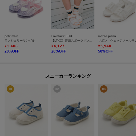
petit main
Lovetoxic LTXC
mezzo piano
ラメジェリーサンダル
【LTXC】厚底スポーツサンダル
¥
1,408
¥
4,127
¥
5,940
20
%OFF
20
%OFF
50
%OFF
スニーカーランキング