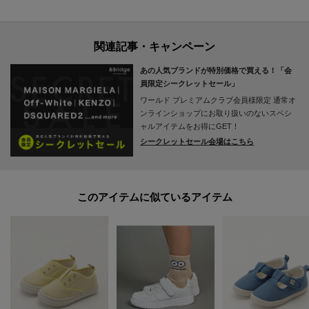
※できる限り実物と同じ色になるよう努力しておりますが、パソコン・スマ
ートフォンなどの環境により、若干製品と画像のカラーが異なる場合もござ
います。
※素材により染料等の臭いが強い場合がございます。
あの人気ブランドが特別価格で買える！「会
員限定シークレットセール」
＝＝＝＝＝＝＝＝＝＝＝＝＝＝＝＝＝＝＝＝＝＝＝＝
ワールド プレミアムクラブ会員様限定
通常オ
気になるアイテムは【お気に入り登録】がおすすめです！
ンラインショップにお取り扱いのないスペシ
ャルアイテムをお得にGET！
シークレットセール会場はこちら
■お気に入り登録について
オンラインサイトの各アイテムにある「ハートマーク」をクリックして簡単
に追加可能！
このアイテムに似ているアイテム
■おすすめPOINT
お得な情報をお知らせ！
【1】再入荷通知や、値下げ情報・在庫状況をメルマガにてお知らせ。
【2】マイページでお気に入り一覧をチェックでき、自分だけのお買い物リス
トが作れます。