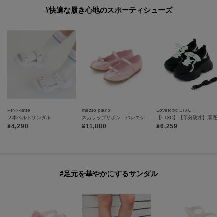
#快適な履き心地のスポーティシューズ
PINK-latte
mezzo piano
Lovetoxic LTXC
２本ベルトサンダル
スカラップリボン バレエシューズ
¥
4,290
¥
11,880
¥
6,259
#足元を華やかにするサンダル