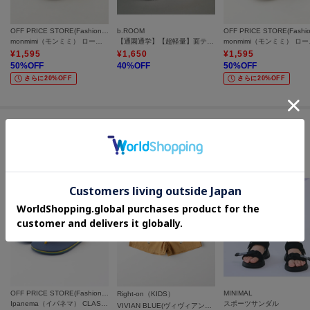
＝＝＝＝＝＝＝＝＝＝＝＝＝＝＝＝＝＝＝＝＝＝＝＝
OFF PRICE STORE(Fashion Goods)
b.ROOM
monmimi（モンミミ） ローカットスリッポンスニーカー
【通園通学】【超軽量】面テープスニーカー【子供服】【キッズ】【男の子】【女の子】
monmim
¥
1,595
¥
1,650
¥
1,595
50
%OFF
40
%OFF
50
%OFF
さらに20%OFF
さらに20%OFF
この商品を見た人はコチラの商品も
チェックしています
OFF PRICE STORE(Fashion Goods)
MINIMAL
Right-on（KIDS）
Ipanema（イパネマ） CLASSIC BRASIL II KIDS
スポーツサンダル
VIVIAN BLUE(ヴィヴィアンブルー)小花刺繍ショートパンツ