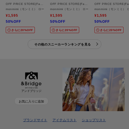
OFF PRICE STORE(Fashion Goods)
OFF PRICE STORE(Fashion Goods)
O
monmimi（モンミミ） ローカットスリッポンスニーカー
monmimi（モンミミ） ローカット面ファスナースニー
monmimi（モンミミ
¥1,595
¥1,595
¥1,595
50%OFF
50%OFF
50%OFF
さらに20%OFF
さらに20%OFF
さらに20%OFF
その他のスニーカーランキングを見る
アンドブリッジ
お気に入りに追加
ブランドサイト
アイテムリスト
ショップリスト