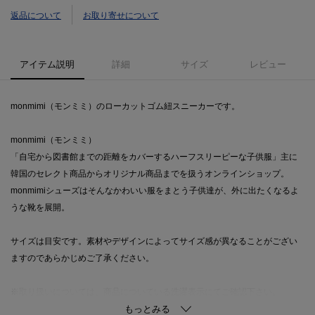
返品について
お取り寄せについて
アイテム説明
詳細
サイズ
レビュー
monmimi（モンミミ）のローカットゴム紐スニーカーです。
monmimi（モンミミ）
「自宅から図書館までの距離をカバーするハーフスリーピーな子供服」主に
韓国のセレクト商品からオリジナル商品までを扱うオンラインショップ。
monmimiシューズはそんなかわいい服をまとう子供達が、外に出たくなるよ
うな靴を展開。
サイズは目安です。素材やデザインによってサイズ感が異なることがござい
ますのであらかじめご了承ください。
※取り扱いについては、商品についている洗濯表示にてご確認下さい。
※製造過程の工程上、カラーにより生地感が異なる場合がございます。