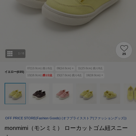
1
/
6
25
07(13.0cm)
残り
6
点
09(14.0cm)
○
11(15.0cm)
残り
8
点
イエロー(035)
13(16.0cm)
残り
2
点
15(17.0cm)
残り
4
点
19(19.0cm)
×
OFF PRICE STORE(Fashion Goods)
(オフプライスストア(ファッショングッズ))
monmimi（モンミミ） ローカットゴム紐スニー