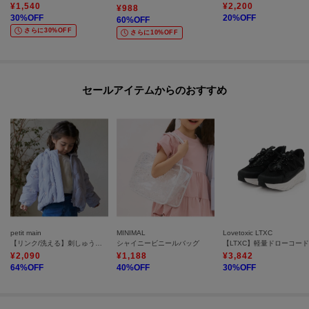
¥
1,540
¥
2,200
¥
988
30
%OFF
20
%OFF
60
%OFF
さらに30%OFF
さらに10%OFF
セールアイテムからのおすすめ
petit main
MINIMAL
Lovetoxic LTXC
【リンク/洗える】刺しゅう中綿ジャケット
シャイニービニールバッグ
¥
2,090
¥
1,188
¥
3,842
64
%OFF
40
%OFF
30
%OFF