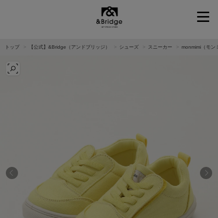
&Bridge
トップ
【公式】&Bridge（アンドブリッジ）
シューズ
スニーカー
monmimi（