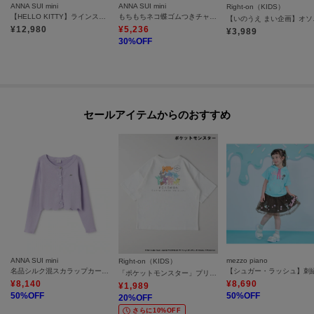
ANNA SUI mini
ANNA SUI mini
Right-on（KIDS）
シアートップスとTシャツを重ねた、今っぽいレイヤードコーデがこのセット
【HELLO KITTY】ラインストーンTシャツ【接触冷感・UVカット】
もちもちネコ蝶ゴムつきチャーム
【いのう
のいちばんの魅力。
¥
12,980
¥
5,236
¥
3,989
30
%OFF
合わせるだけで旬のバランスが整い、デニムやカーゴパンツを合わせれば韓
国っぽいカジュアルスタイルに、ミニボトムやスカートを合わせれば甘さの
ある着こなしに仕上がります。
もちろん、それぞれ単品でも活躍。
シアートップスはお手持ちのインナーやワンピースに重ねて、Tシャツは一枚
セールアイテムからのおすすめ
でさらりと着るだけでもサマになります。
気温差のある日や、通学からお出かけまで予定が続く日にも着こなしを調整
しやすく、毎日のコーディネートに自然と出番が増えるセットです。
重ねても、1枚ずつでも楽しめる、今の気分にぴったりなアイテム。
いつもの装いをぐっと新鮮に見せたい日に活躍します。
《ANNA SUI miniではサスティナブルの取り組みとして、「お下がり」を応援
しています。想い入れのある1着を長く着られるよう、2名分のお名前が書け
ANNA SUI mini
mezzo piano
るネームタグ付きです。》
Right-on（KIDS）
名品シルク混スカラップカーディガン【UVカット】【洗える】
「ポケットモンスター」プリントTシャツ
¥
8,140
¥
8,690
¥
1,989
【透け感】透けない
50
%OFF
50
%OFF
20
%OFF
さらに10%OFF
【生地の厚さ】普通