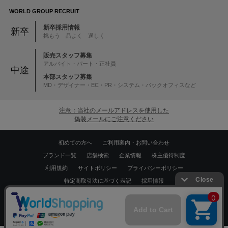
WORLD GROUP RECRUIT
新卒採用情報
新卒
挑もう 品よく 逞しく
販売スタッフ募集
アルバイト・パート・正社員
中途
本部スタッフ募集
MD・デザイナー・EC・PR・システム・バックオフィスなど
注意：当社のメールアドレスを使用した
偽装メールにご注意ください
初めての方へ
ご利用案内・お問い合わせ
ブランド一覧
店舗検索
企業情報
株主優待制度
利用規約
サイトポリシー
プライバシーポリシー
特定商取引法に基づく表記
採用情報
Copyrights © WORLD CO.,LTD. All rights reserved.
スマートフォン ｜
PC