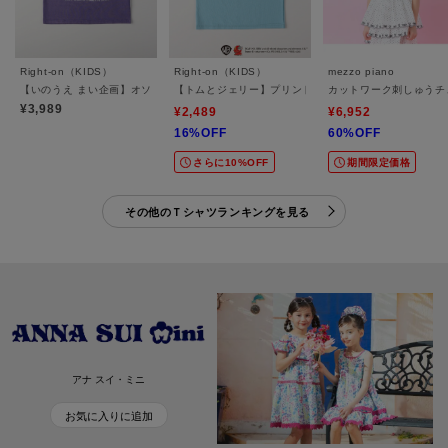
Right-on（KIDS）
Right-on（KIDS）
mezzo piano
【いのうえ まい企画】オソロ キッズTシャツ
【トムとジェリー】プリントTシャツ
カットワーク刺しゅうチ
¥3,989
¥2,489
¥6,952
16%OFF
60%OFF
さらに10%OFF
期間限定価格
その他のＴシャツランキングを見る
アナ スイ・ミニ
お気に入りに追加