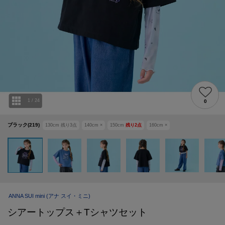
1
/
24
0
ブラック(219)
130cm
残り
3
点
140cm
×
150cm
残り
2
点
160cm
×
ANNA SUI mini
(アナ スイ・ミニ)
シアートップス＋Tシャツセット