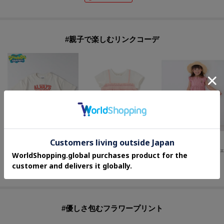
【伸縮性】あり
【裏地】なし
【ポケット】なし
#親子で楽しむリンクコーデ
ブルー：モデル身長：119cm 着用サイズ：120cm
黒：モデル身長：119cm 着用サイズ：120cm
petit main
petit main
Right-on（KIDS）
【リンク】クロスステッチ花ドッキングTシャツ
【スポンジ・ボブ】プリントTシャツ（親子リンク）
¥
1,276
¥
3,003
¥
2,989
60
%OFF
30
%OFF
#優しさ包むフラワープリント