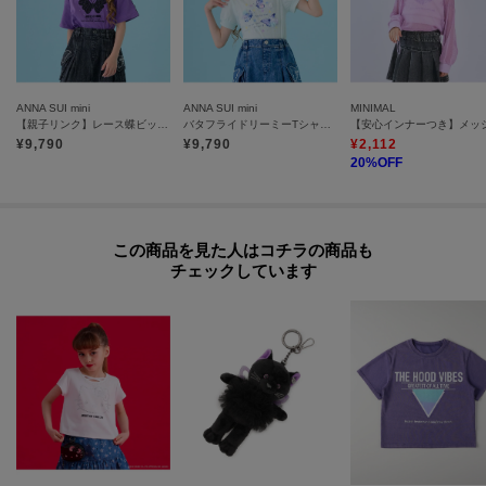
うれしいポイント。
それぞれ単品でも使いやすく、気温やシーンに合わせて着回せます。
【ディテール】
ANNA SUI mini
ANNA SUI mini
MINIMAL
シアートップスには、オリジナルのタイダイ風柄をデザインしました。
【親子リンク】レース蝶ビッグT【接触冷感・UVカット】
バタフライドリーミーTシャツ【接触冷感・UVカット】
柄の中にはさりげなく蝶を忍ばせ、主張しすぎない遊び心をプラス。
¥
9,790
¥
9,790
¥
2,112
アート感のある表情が、レイヤードスタイルをより印象的に見せてくれま
20
%OFF
す。
Tシャツには、手書き風のバタフライを大胆にあしらい、ロゴは刺しゅうで表
現。
この商品を見た人はコチラの商品も
蝶の一部には発泡プリントをほどこし、ぷっくりとした立体感のある仕上が
チェックしています
りにしています。
【機能】
・シアートップスとTシャツの2点セット・それぞれ単品でも着回し可能・重
ね着しやすいコンパクトなシアートップス・一枚でも今っぽく決まるオーバ
ーサイズTシャツ・季節の変わり目にも取り入れやすいセットアイテム
【コーディネート】