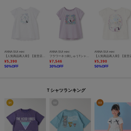
ANNA SUI mini
ANNA SUI mini
ANNA SUI mini
【人気商品再入荷】【直営店で取り扱い無し】花リースネコ刺しゅうTシャツ
フラワーネコ刺しゅうTシャツ【接触冷感・UVカット】
¥
5,390
¥
7,546
¥
5,390
50
%OFF
30
%OFF
50
%OFF
Ｔシャツランキング