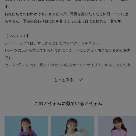
す。
お友だちとのお出かけやショッピング、写真を撮りたくなる休日コーデには
もちろん、季節の変わり目に何を着せようか迷う日にも頼れる一着です。
【シルエット】
シアートップスは、すっきりとしたコンパクトシルエット。
Tシャツの上から重ねてももたつきにくく、バランスよく着こなせるのが魅力
です。
セットのTシャツは、程よくゆとりのあるオーバーサイズで、ゆるっとした今
どきのシルエットに。
コンパクトなシアートップスとのレイヤードで、メリハリのある旬なスタイ
リングが完成します。
【素材】
このアイテムに似ているアイテム
シアートップスは、軽やかな透け感が魅力の素材を使用しています。
見た目にも涼やかで、暑さの残る時期から季節の変わり目まで取り入れやす
い一枚です。
Tシャツは、デイリーに使いやすいカットソー素材で、さらりと着やすいのが