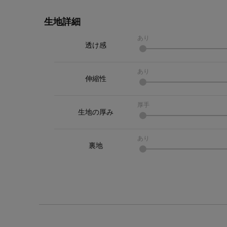
生地詳細
あり
透け感
あり
伸縮性
厚手
生地の厚み
あり
裏地