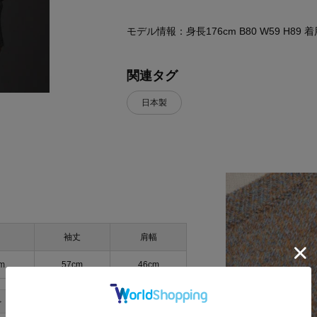
モデル情報：身長176cm B80 W59 H89
関連タグ
日本製
袖丈
肩幅
m
57cm
46cm
＞