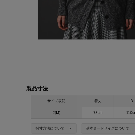
製品寸法
サイズ表記
着丈
B
2(M)
73cm
110c
採寸方法について ＞
基本ヌードサイズについて 