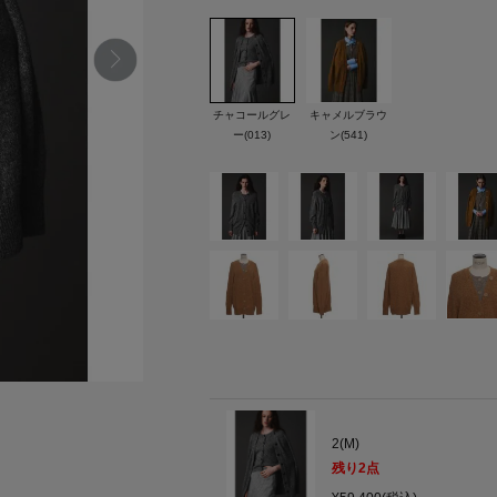
チャコールグレ
キャメルブラウ
ー(013)
ン(541)
2(M)
残り
2
点