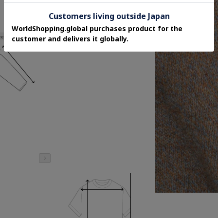
eeve length
57cm