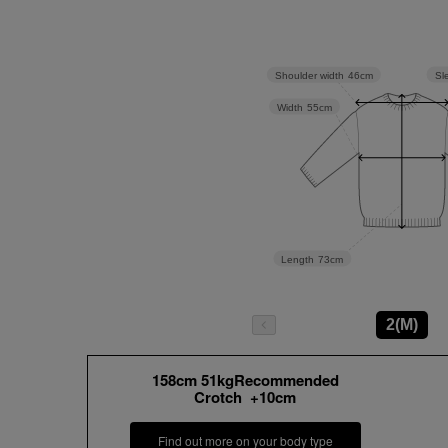
Sl
Shoulder width
46cm
Width
55cm
Length
73cm
2(M)
158cm 51kgRecommended
Crotch +10cm
Find out more on your body type