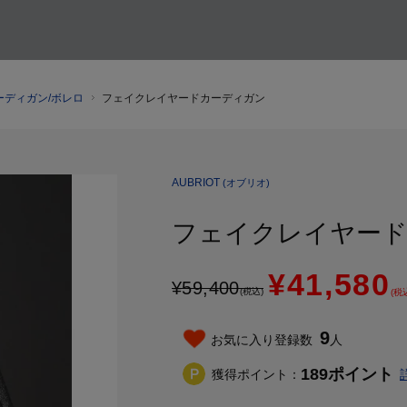
ーディガン/ボレロ
フェイクレイヤードカーディガン
AUBRIOT
(オブリオ)
フェイクレイヤー
¥41,580
¥
59,400
(税込)
(税
9
お気に入り登録数
人
189
ポイント
獲得ポイント：