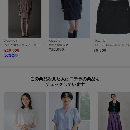
た、パソコン・スマートフォンなどの環境により、若干製品と画像のカラー
が異なる場合もございます。
モデル情報：身長177cm B74 W59 H90 着用サイズ：2（M）
AUBRIOT
CODE A
RAGTAG
stripe mini skirt
シルク混ネップツイード ミニスカート
¥
22,000
¥
16,500
¥
6,600
50
%OFF
この商品を見た人はコチラの商品も
チェックしています