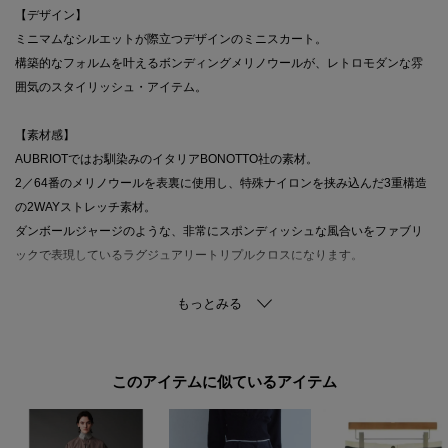
【デザイン】
ミニマムなシルエットが際立つデザインのミニスカート。
構築的なフォルムを叶えるボンディングメリノウールが、レトロモダンな雰
囲気のスタイリッシュ・アイテム。
【素材感】
AUBRIOTではお馴染みのイタリアBONOTTO社の素材。
2／64番のメリノウールを表裏に使用し、特殊ナイロンを挟み込んだ3重構造
の2WAYストレッチ素材。
ダンボールジャージのような、非常にスポンディッシュな風合いをファブリ
ックで表現しているラグジュアリートリプルクロスになります。
【仕様】
・ポケット数：横×2 後ろ×2
・後ろファスナー
・裏地なし
このアイテムに似ているアイテム
※照明の関係により、実際よりも色味が違って見える場合があります。ま