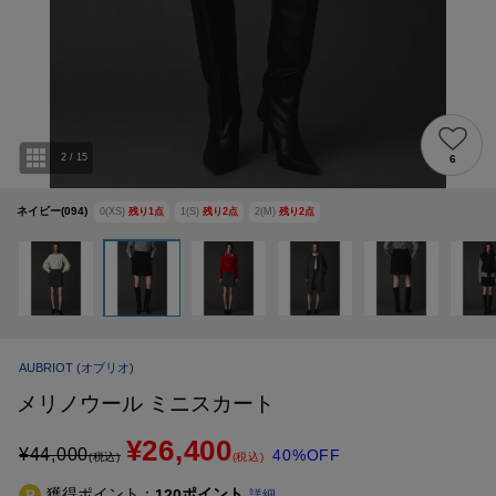
2
/
15
6
ネイビー(094)
0(XS)
残り
1
点
1(S)
残り
2
点
2(M)
残り
2
点
AUBRIOT
(オブリオ)
メリノウール ミニスカート
¥26,400
¥
44,000
40%OFF
(税込)
(税込)
獲得ポイント：
ポイント
120
詳細