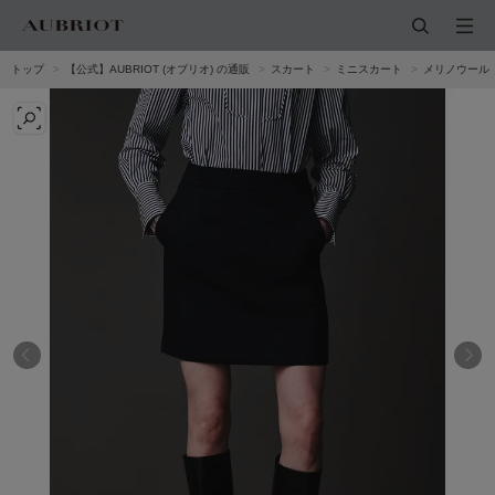
トップ
【公式】AUBRIOT (オブリオ) の通販
スカート
ミニスカート
メリノウール