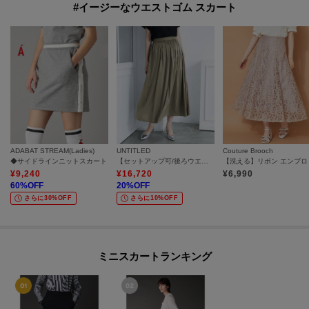
#イージーなウエストゴム スカート
ADABAT STREAM(Ladies)
UNTITLED
Couture Brooch
◆サイドラインニットスカート
【セットアップ可/後ろウエストゴム/光沢感】ローンフレアスカート
¥
9,240
¥
16,720
¥
6,990
60
%OFF
20
%OFF
さらに30%OFF
さらに10%OFF
ミニスカートランキング