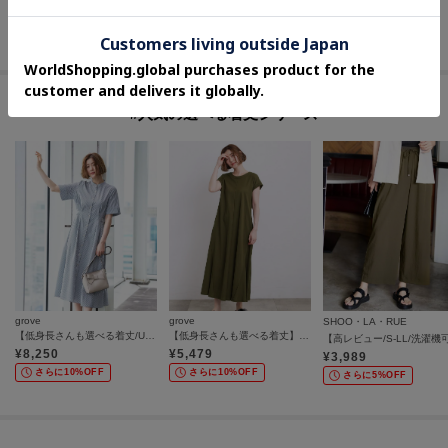
30
%OFF
40
%OFF
20
%OFF
さらに10%OFF
さらに10%OFF
#人気の選べる着丈シリーズ
grove
grove
SHOO・LA・RUE
【低身長さんも選べる着丈/UV・シワになりにくいetc】涼やかさも、きちんとも叶うワンピース
【低身長さんも選べる着丈】モクロディフレンチワンピース
¥
8,250
¥
5,479
¥
3,989
さらに10%OFF
さらに10%OFF
さらに5%OFF