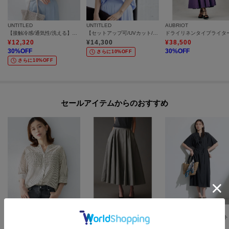
UNTITLED
UNTITLED
AUBRIOT
【接触冷感/通気性/洗える】スタンドカラーフリルブラウス
【セットアップ可/UVカット/接触冷感/UVカット】リラクシーキーVネックブラウス
¥
12,320
¥
14,300
¥
38,500
30
%OFF
30
%OFF
さらに10%OFF
さらに10%OFF
セールアイテムからのおすすめ
UNTITLED
AUBRIOT
INDIVI
【接触冷感/通気性/洗える】フロントフリルブラウス
イタリアンライトタフタ フレアスカート
【撥
¥
13,090
¥
33,000
¥
16,720