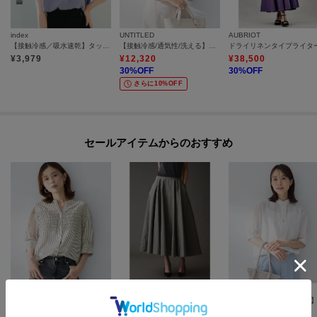
index
UNTITLED
AUBRIOT
【接触冷感／吸水速乾】タックスキッパーブラウス《防シワ／イージーアイロン／洗濯機OK／9col》
【接触冷感/通気性/洗える】Vネックフリルブラウス
¥
3,979
¥
12,320
¥
38,500
30
%OFF
30
%OFF
さらに10%OFF
セールアイテムからのおすすめ
UNTITLED
AUBRIOT
UNTITLED
【接触冷感/通気性/洗える】フロントフリルブラウス
イタリアンライトタフタ フレアスカート
¥
13,090
¥
33,000
¥
12,320