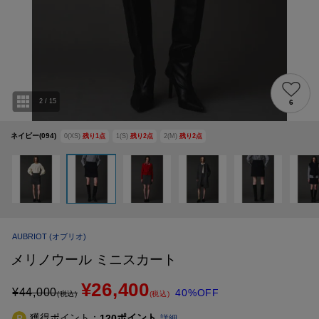
2
/
15
6
ネイビー(094)
0(XS)
残り
1
点
1(S)
残り
2
点
2(M)
残り
2
点
AUBRIOT
(オブリオ)
メリノウール ミニスカート
¥26,400
¥
44,000
40%OFF
(税込)
(税込)
獲得ポイント：
ポイント
120
詳細