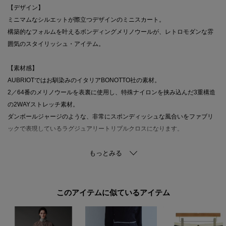
【デザイン】
ミニマムなシルエットが際立つデザインのミニスカート。
構築的なフォルムを叶えるボンディングメリノウールが、レトロモダンな雰
囲気のスタイリッシュ・アイテム。
【素材感】
AUBRIOTではお馴染みのイタリアBONOTTO社の素材。
2／64番のメリノウールを表裏に使用し、特殊ナイロンを挟み込んだ3重構造
の2WAYストレッチ素材。
ダンボールジャージのような、非常にスポンディッシュな風合いをファブリ
ックで表現しているラグジュアリートリプルクロスになります。
【仕様】
・ポケット数：横×2 後ろ×2
・後ろファスナー
・裏地なし
このアイテムに似ているアイテム
※照明の関係により、実際よりも色味が違って見える場合があります。ま