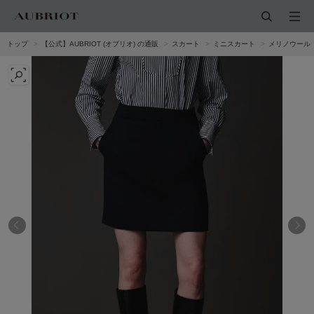
トップ
【公式】AUBRIOT (オブリオ) の通販
スカート
ミニスカート
メリノウール