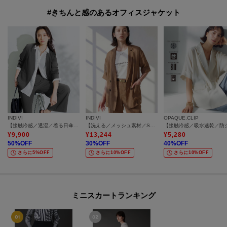
#きちんと感のあるオフィスジャケット
INDIVI
INDIVI
OPAQUE.CLIP
【接触冷感／透湿／着る日傘】ノーカラージャケット
【洗える／メッシュ素材／SETUP可能】半袖シアージャケット
¥
9,900
¥
13,244
¥
5,280
50
%OFF
30
%OFF
40
%OFF
さらに5%OFF
さらに10%OFF
さらに10%OFF
ミニスカートランキング