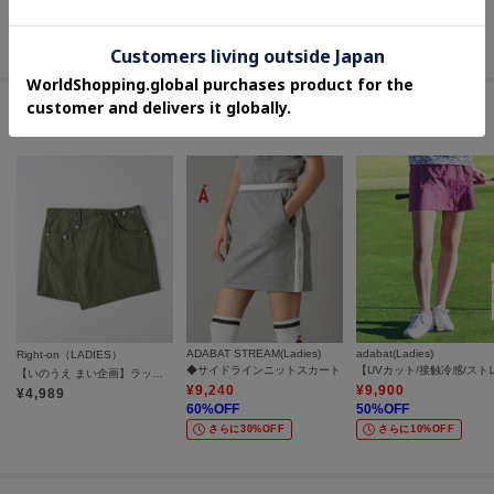
30
%OFF
40
%OFF
30
%OFF
さらに10%OFF
さらに10%OFF
#イージーなウエストゴム スカート
ADABAT STREAM(Ladies)
adabat(Ladies)
Right-on（LADIES）
◆サイドラインニットスカート
【いのうえ まい企画】ラップスカート
¥
9,240
¥
9,900
¥
4,989
60
%OFF
50
%OFF
さらに30%OFF
さらに10%OFF