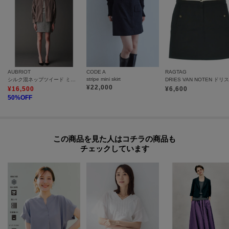
た、パソコン・スマートフォンなどの環境により、若干製品と画像のカラー
が異なる場合もございます。
モデル情報：身長177cm B74 W59 H90 着用サイズ：2（M）
AUBRIOT
CODE A
RAGTAG
stripe mini skirt
シルク混ネップツイード ミニスカート
¥
22,000
¥
16,500
¥
6,600
50
%OFF
この商品を見た人はコチラの商品も
チェックしています