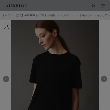
トップ
【公式】AUBRIOT (オブリオ) の通販
トップス
ニット/セーター
イタリアン