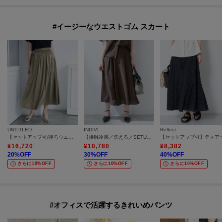
#イージーなウエストゴム スカート
UNTITLED
INDIVI
Reflect
【セットアップ可/後ろウエストゴム/光沢感】ローンフレアスカート
【接触冷感／洗える／SETUP可能】シアーシャンブレータックフレアスカート
¥
16,720
¥
10,780
¥
8,382
20
%OFF
30
%OFF
40
%OFF
さらに10%OFF
さらに10%OFF
さらに10%OFF
#オフィスで活躍するきれいめパンツ