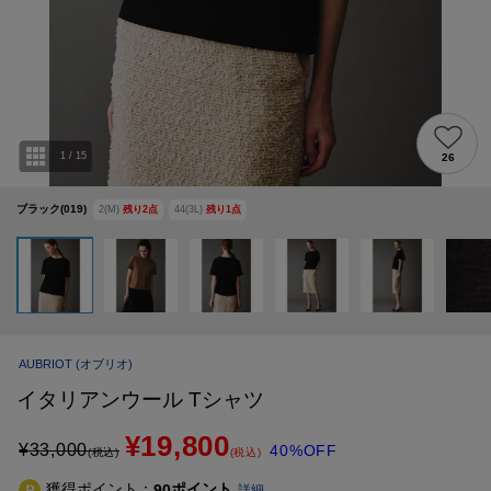
1
/
15
26
ブラック(019)
2(M)
残り
2
点
44(3L)
残り
1
点
AUBRIOT
(オブリオ)
イタリアンウール Tシャツ
¥19,800
¥
33,000
40%OFF
(税込)
(税込)
獲得ポイント：
ポイント
90
詳細