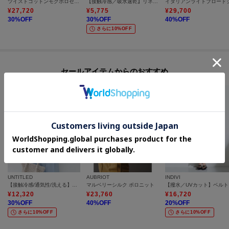
ツイストコットンモクポロセーター
【接触冷感／吸水速乾】リネンライク シャツワンピース《洗濯機OK》
¥
27,720
¥
5,775
¥
29,700
30
%OFF
30
%OFF
40
%OFF
さらに10%OFF
セールアイテムからのおすすめ
UNTITLED
AUBRIOT
INDIVI
【接触冷感/通気性/洗える】スタンドカラーフリルブラウス
マルベリーシルク ポロニット
【撥
¥
12,320
¥
23,760
¥
16,720
30
%OFF
40
%OFF
20
%OFF
さらに10%OFF
さらに10%OFF