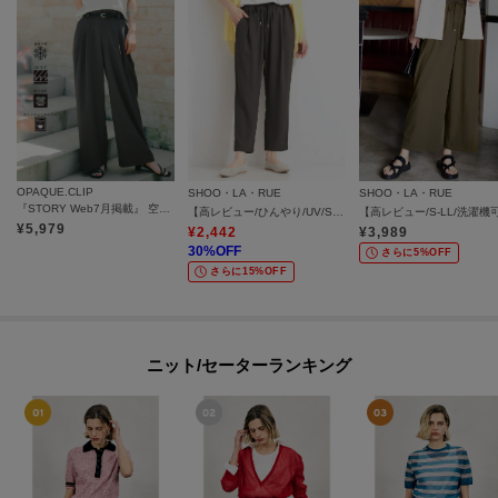
OPAQUE.CLIP
SHOO・LA・RUE
SHOO・LA・RUE
『STORY Web7月掲載』 空気パンツ《接触冷感／UVケア／吸水速乾／防シワ／洗濯機OK》
【高レビュー/ひんやり/UV/SS-3L/セットアップ可】さらさらぷるん イージーテーパードパンツ
¥
5,979
¥
2,442
¥
3,989
30
%OFF
さらに5%OFF
さらに15%OFF
ニット/セーターランキング