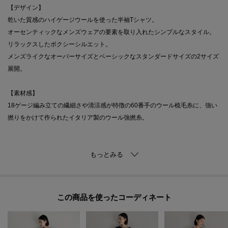
【デザイン】
乾いた質感のハイゲージウールを使った半袖Tシャツ。
オーセンティックなメンズウェアの要素を取り入れたシンプルなスタイル。
リラックスしたボクシーシルエット。
メンズライクなオーバーサイズとベーシックなスタンダードサイズの2サイズ
展開。
【素材感】
18ゲージ編み立ての繊細さや清涼感が特徴の60番手のウール梳毛糸に、強い
撚りをかけて作られたイタリア製のウール強撚糸。
※照明の関係により、実際よりも色味が違って見える場合があります。ま
た、パソコン・スマートフォンなどの環境により、若干製品と画像のカラー
が異なる場合もございます。
この商品を使った
モデル情報：身長177cm B77 W60 H87 着用サイズ：2（M）