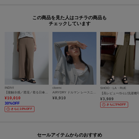
この商品を見た人はコチラの商品も
チェックしています
INDIVI
cloenc
SHOO・LA・RUE
【接触冷感／透湿／着る日傘】イージーワイドパンツ
AIRYDRY ドルマン レースニットカーディガン【遮熱／マシンウォッシュ】
¥
10,010
¥
8,910
¥
3,989
30
%OFF
さらに5%OFF
さらに10%OFF
セールアイテムからのおすすめ