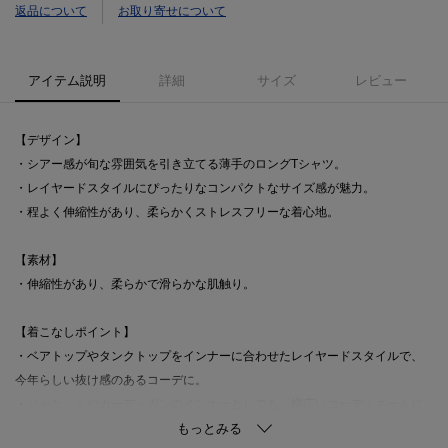
返品について
お取り寄せについて
アイテム説明
詳細
サイズ
レビュー
【デザイン】
・シアー感が旬な雰囲気を引き立てる薄手のロングTシャツ。
・レイヤードスタイルにぴったりなコンパクトなサイズ感が魅力。
・程よく伸縮性があり、柔らかくストレスフリーな着心地。
【素材】
・伸縮性があり、柔らかで滑らかな肌触り。
【着こなしポイント】
・ベアトップやタンクトップをインナーに合わせたレイヤードスタイルで、
今年らしい抜け感のあるコーデに。
・ジャケットやカーディガンのインナーとしても、幅広いコーディネートに
活躍。