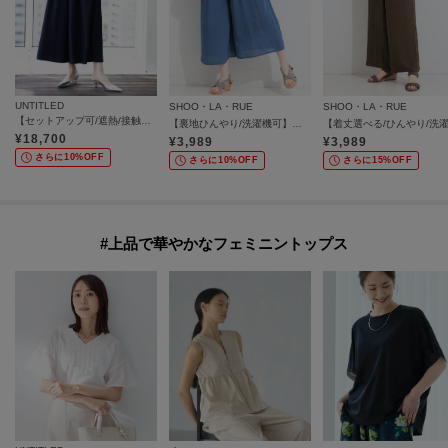
UNTITLED
SHOO・LA・RUE
SHOO・LA・RUE
【セットアップ可/遮熱/接触冷感/UVカット】リラクシーガウチョパンツ
【裏地ひんやり/洗濯機可】暑い夏にガンガン穿きたい ウエスト総ゴム仕様の楽ちんガウチョパンツ
¥
18,700
¥
3,989
¥
3,989
さらに10%OFF
さらに10%OFF
さらに15%OFF
#上品で華やかなフェミニントップス