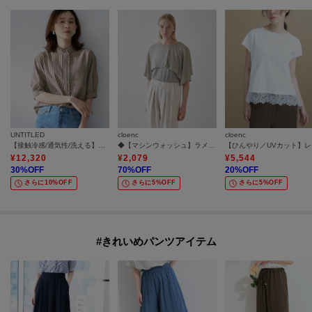
UNTITLED
cloenc
cloenc
【接触冷感/通気性/洗える】スタンドカラーフリルブラウス
◆【マシンウォッシュ】ラメケーププルオーバー
【ひん
¥
12,320
¥
2,079
¥
5,544
30
%OFF
70
%OFF
20
%OFF
さらに10%OFF
さらに5%OFF
さらに5%OFF
#きれいめパンツアイテム