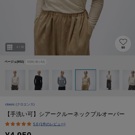
4
/
26
80
ベージュ(952)
02(M)
残り
4
点
cloenc
(クロエンス)
【手洗い可】シアークルーネックプルオーバー
5.0 (1件のレビュー)