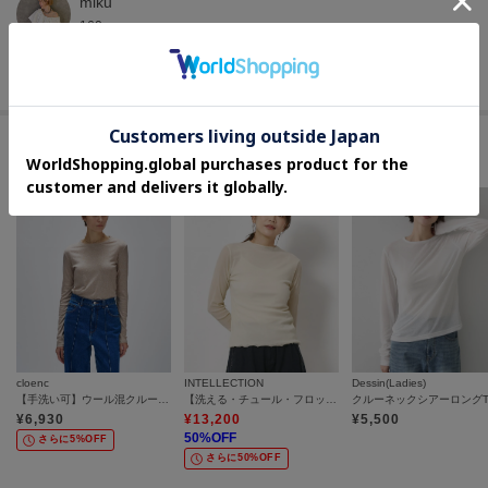
miku
160cm
THE GALLERY
有楽町丸井 THE GALLERY WORLD ONLINESTORE
このアイテムに似ているアイテム
cloenc
INTELLECTION
Dessin(Ladies)
【手洗い可】ウール混クルーネックプルオーバー
【洗える・チュール・フロッキー】プルオーバージャージ
¥
6,930
¥
13,200
¥
5,500
50
%OFF
さらに5%OFF
さらに50%OFF