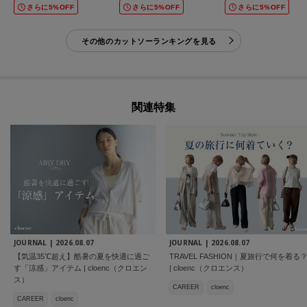
さらに5%OFF
さらに5%OFF
さらに5%OFF
その他のカットソーランキングを見る
関連特集
JOURNAL |
2026.08.07
JOURNAL |
2026.08.07
【気温35℃超え】酷暑の夏を快適に過ご
TRAVEL FASHION｜夏旅行で何を着る
す「涼感」アイテム | cloenc（クロエン
| cloenc（クロエンス）
ス）
CAREER
cloenc
CAREER
cloenc