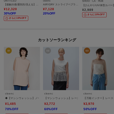
UNTITLED
cloenc
SHOO・LA・RUE
【接触冷感/通気性/洗える】Vネックフリルブラウス
AIRYDRY ストライプペプラムベスト【ひんやり／セットアップ】
¥
12,320
¥
7,128
¥
2,989
30
%OFF
20
%OFF
さらに10%OFF
さらに10%OFF
カットソーランキング
cloenc
cloenc
cloenc
◆【マシンウォッシュ】ノースリーブロングTシャツ
【マシンウォッシュ】レースペプラムカットソー
【万能インナー】レース
¥1,485
¥2,772
¥2,970
70%OFF
60%OFF
50%OFF