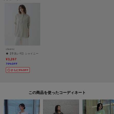
もマッチ。
・ベルトやアクセサリーでウエストをマークして旬なメリハリコーデもおす
すめ。
ーーーーーーーーーーーーーーーーーーーーーーーーーーーーーー
気になるアイテムはお気に入り登録がおすすめ！
cloenc
お気に入り登録で、再入荷通知やお値下げ情報をお知らせ。
◆【手洗い可】シャイニーリボンブラウス
お得な情報をいち早くお届けいたします！
¥3,267
70%OFF
アイテムページにある、ハートマークをクリックして追加できます。
さらに5%OFF
ーーーーーーーーーーーーーーーーーーーーーーーーーーーーーー
この商品を使った
※照明の関係により、実際よりも色味が違って見える場合があります。ま
た、パソコン・スマートフォンなどの環境により、若干製品と画像のカラー
が異なる場合もございます。