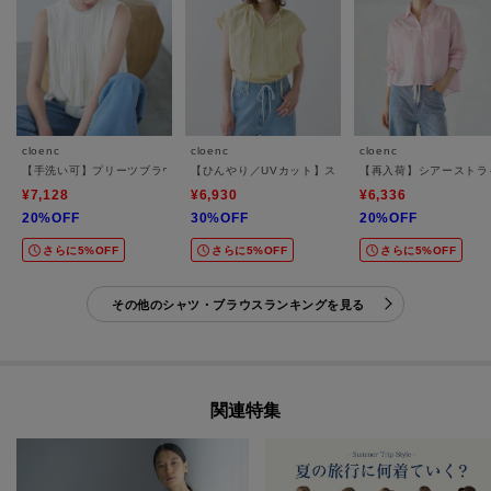
cloenc
cloenc
cloenc
【手洗い可】プリーツブラウス
【ひんやり／UVカット】スタンドリボンフリルブラウス
【再入荷】シアーストラ
¥7,128
¥6,930
¥6,336
20%OFF
30%OFF
20%OFF
さらに5%OFF
さらに5%OFF
さらに5%OFF
その他のシャツ・ブラウスランキングを見る
関連特集