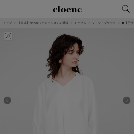
トップ
【公式】cloenc（クロエンス）の通販
トップス
シャツ・ブラウス
◆【手洗