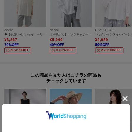
cloenc
cloenc
OPAQUE.CLIP
◆【手洗い可】シャイニーリボンブラウス
【手洗い可】バックギャザールーズシャツ
¥
3,267
¥
5,940
¥
2,989
70
%OFF
40
%OFF
50
%OFF
さらに5%OFF
さらに5%OFF
さらに10%OFF
この商品を見た人はコチラの商品も
チェックしています