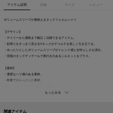
アイテム説明
詳細
サイズ
レビュー
ボリュームスリーブが着映えるタックフォルムシャツ
【デザイン】
・デイリーから通勤まで幅広く活躍できるアイテム。
・顔周りをすっきり見せるVネックがデコルテを美しく引き立てる。
・ゆったりとしたボリュームスリーブがトレンド感と女性らしさを演出。
・背面のタックディテールで奥行きのあるシルエットをプラス。
【素材】
・適度なハリ感のある素材。
・軽量でさらっとした素材。
※ウォッシャブル加工（手洗い可能）
【着こなしポイント】
・テーパードパンツと合わせれば、通勤にぴったりなシャープなコーデに。
・タイトスカートやフレアスカートで、程よくフェミニンなスタイリングに
関連アイテム