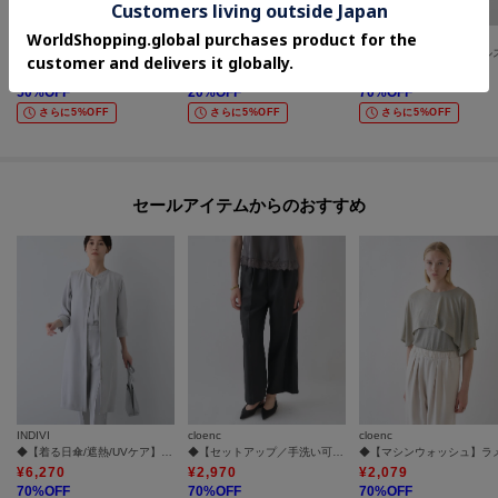
cloenc
cloenc
cloenc
【全身ひんやり／UVカット】ラッシュガード エアリーサロペット
【UVカット／接触冷感】ラッシュガード ギャザーフードパーカー
¥
5,445
¥
10,384
¥
2,376
50
%OFF
20
%OFF
70
%OFF
さらに5%OFF
さらに5%OFF
さらに5%OFF
セールアイテムからのおすすめ
INDIVI
cloenc
cloenc
◆【着る日傘/遮熱/UVケア】ロングジレジャケット
◆【セットアップ／手洗い可】イージータックワイドパンツ
¥
6,270
¥
2,970
¥
2,079
70
%OFF
70
%OFF
70
%OFF