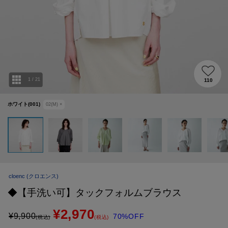
1
/
21
110
ホワイト(001)
02(M)
×
cloenc
(クロエンス)
◆【手洗い可】タックフォルムブラウス
¥2,970
¥
9,900
70%OFF
(税込)
(税込)