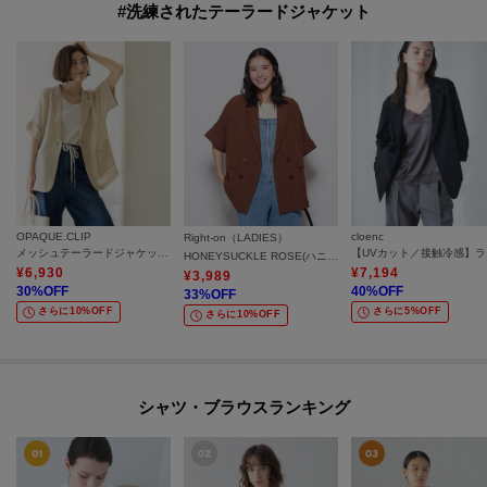
#洗練されたテーラードジャケット
OPAQUE.CLIP
cloenc
Right-on（LADIES）
メッシュテーラードジャケット【洗濯機OK】
【UV
HONEYSUCKLE ROSE(ハニーサックルローズ)【そよラク】ハーフスリーブジャケット
¥
6,930
¥
7,194
¥
3,989
30
%OFF
40
%OFF
33
%OFF
さらに10%OFF
さらに5%OFF
さらに10%OFF
シャツ・ブラウスランキング