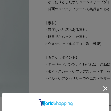
・ゆったりとしたボリュームスリーブがト
・背面のタックディテールで奥行きのある
【素材】
・適度なハリ感のある素材。
・軽量でさらっとした素材。
※ウォッシャブル加工（手洗い可能）
【着こなしポイント】
・テーパードパンツと合わせれば、通勤に
・タイトスカートやフレアスカートで、程
・ベルトやアクセサリーでウエストをマー
ーーーーーーーーーーーーーーーーーーー
気になるアイテムはお気に入り登録がおす