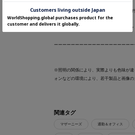
お気に入り登録で、再入荷通知やお値下げ
お得な情報をいち早くお届けいたします！
アイテムページにある、ハートマークをク
ーーーーーーーーーーーーーーーーーーー
※照明の関係により、実際よりも色味が違
ォンなどの環境により、若干製品と画像の
関連タグ
マザーニーズ
通勤＆オフィス