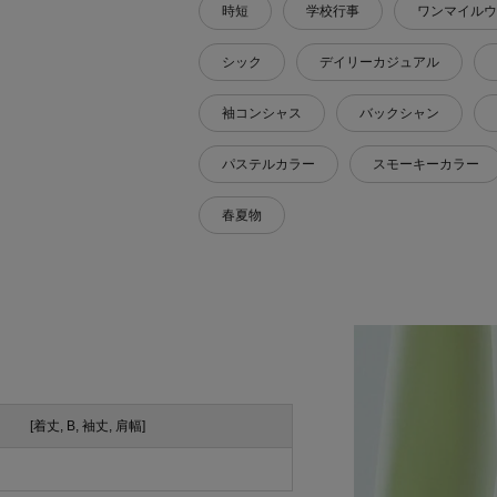
時短
学校行事
ワンマイルウ
シック
デイリーカジュアル
袖コンシャス
バックシャン
パステルカラー
スモーキーカラー
春夏物
[着丈, B, 袖丈, 肩幅]