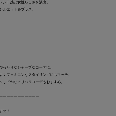
レンド感と女性らしさを演出。
シルエットをプラス。
ぴったりなシャープなコーデに。
よくフェミニンなスタイリングにもマッチ。
クして旬なメリハリコーデもおすすめ。
ーーーーーーーーーーー
すめ！