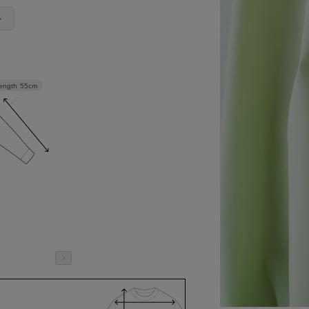
＞
length
55cm