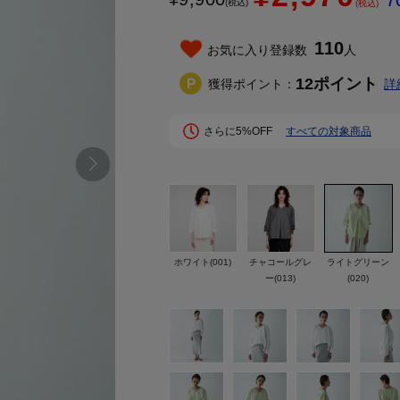
7
(税込)
(税込)
110
お気に入り登録数
人
12
ポイント
獲得ポイント：
詳
さらに5%OFF
すべての対象商品
ホワイト(001)
チャコールグレ
ライトグリーン
ー(013)
(020)