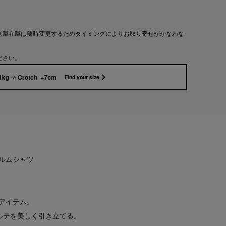
倉庫在庫は随時変更するためタイミングによりお取り寄せがかなわな
ださい。
1kg
Crotch +7cm
Find your size
ルムシャツ
アイテム。
ルテを美しく引き立てる。