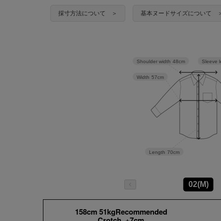
採寸方法について ＞
基本ヌードサイズについて 
Sleeve 
Shoulder width
48cm
Width
57cm
Length
70cm
02(M)
158cm 51kgRecommended
Crotch +7cm