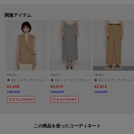
【着こなしポイント】
関連アイテム
・オフィススタイルには、テーパードパンツやブラウスとの組み合わせで好
印象。
・同素材のボトムスとセットアップ着用もおすすめ。
・デニムと合わせたカジュアルスタイルでも大人っぽくまとまるアイテム。
・いつものスタイルにさらりと羽織るだけで、きちんと感のあるコーデが完
成。
SOLD OUT
ーーーーーーーーーーーーーーーーーーーーーーーー
cloenc
cloenc
cloenc
◆【セットアップ／マシンウォッシュ】テーラードベスト
◆【セットアップ／マシンウォッシュ】イージーIライン
◆【セットアップ／マシン
気になるアイテムはお気に入り登録がおすすめ！
¥4,488
¥2,970
¥2,970
70%OFF
70%OFF
70%OFF
お気に入り登録で、再入荷通知やお値下げ情報をお知らせ。
さらに5%OFF
さらに5%OFF
お得な情報をいち早くお届けいたします！
アイテムページにある、ハートマークをクリックして追加できます。
この商品を使った
ーーーーーーーーーーーーーーーーーーーーーーーー