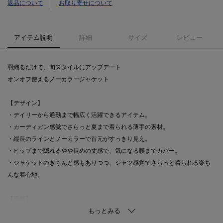
返品について
お取り寄せについて
アイテム説明
詳細
サイズ
レビュー
羽織るだけで、旬スタイルにアップデート
オンオフ使えるノーカラージャケット
【デザイン】
・デイリーから通勤まで幅広く活躍できるアイテム。
・カーディガン感覚でさらっと夏まで着られる薄手の素材。
・縦長のラインとノーカラーで首元がすっきり見え。
・ヒップまで隠れるやや長めの丈感で、気になる腰までカバー。
・ジャケットのきちんと感もありつつ、シャツ感覚でさらっと着られる楽ち
んな着心地。
【素材】
・夏まで使えるさらっと軽やかな薄手の素材。
※マシンウォッシュ可