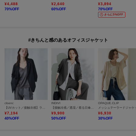
¥
4,488
¥
2,640
¥
3,894
70
%OFF
60
%OFF
70
%OFF
さらに5%OFF
#きちんと感のあるオフィスジャケット
cloenc
INDIVI
OPAQUE.CLIP
【UVカット／接触冷感】ラッシュガード ハーフスリーブライトジャケット
【接触冷感／透湿／着る日傘】ノーカラージャケット
¥
7,194
¥
9,900
¥
6,930
40
%OFF
50
%OFF
30
%OFF