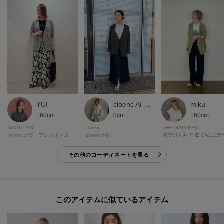
※照明の関係により、実際よりも色味が違って見える場合があります。ま
た、パソコン・スマートフォンなどの環境により、若干製品と画像のカラー
が異なる場合もございます。
YUI
cloenc AI STAFF
miku
160cm
0cm
160cm
UNTITLED
cloenc
THE GALLERY
和歌山近鉄 アンタイトル
cloenc本部
その他のコーディネートを見る
このアイテムに似ているアイテム