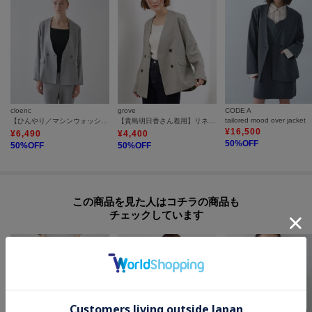
cloenc
grove
CODE A
tailored mood over jacket
【ひんやり／マシンウォッシュ】リネンライクノーカラージャケット セットアップ対応
【貴島明日香さん着用】リネンライクカラーレスジャケット
¥
16,500
¥
6,490
¥
4,400
50
%OFF
50
%OFF
50
%OFF
この商品を見た人はコチラの商品も
チェックしています