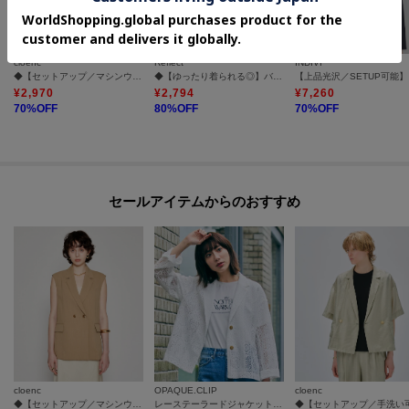
cloenc
Reflect
INDIVI
◆【セットアップ／マシンウォッシュ】イージーIラインスカート
◆【ゆったり着られる◎】バイカラードッキングニット
【上
¥
2,970
¥
2,794
¥
7,260
70
%OFF
80
%OFF
70
%OFF
セールアイテムからのおすすめ
cloenc
OPAQUE.CLIP
cloenc
◆【セットアップ／マシンウォッシュ】テーラードベスト
レーステーラードジャケット【洗濯機OK】