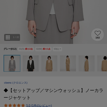
1
/
22
102
グレー(012)
01(S)
残り
2
点
02(M)
残り
1
点
03(L)
×
cloenc
(クロエンス)
◆【セットアップ／マシンウォッシュ】ノーカラ
ージャケット
5.0 (1件のレビュー)