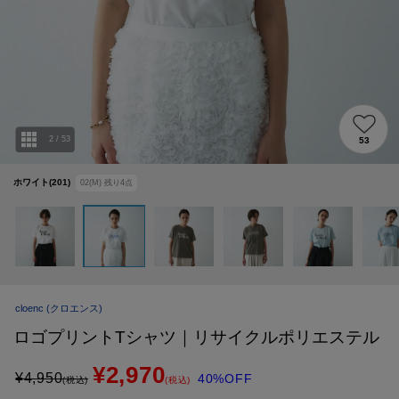
2
/
53
53
ホワイト(201)
02(M)
残り
4
点
cloenc
(クロエンス)
ロゴプリントTシャツ｜リサイクルポリエステル
¥2,970
¥
4,950
40%OFF
(税込)
(税込)