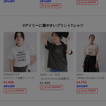
20
%OFF
20
%OFF
さらに5%OFF
さらに5%OFF
#デイリーに着やすいプリントTシャツ
OPAQUE.CLIP
cloenc
SHOO・LA・RUE
ロゴプリント刺繍アソートTシャツ【洗濯機OK】
【ひんやり/S-LL/洗濯機可】真夏に着たい 大人のベーシックカラープリントTシャツ
¥
2,086
¥
4,752
¥
1,989
40
%OFF
20
%OFF
さらに10%OFF
さらに10%OFF
さらに5%OFF