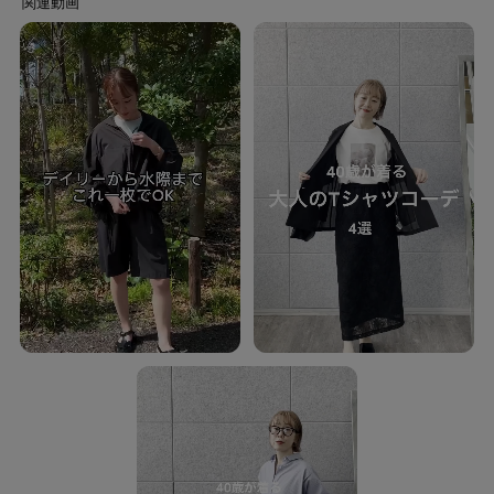
【着こなしポイント】
・イージーボトムやフレアスカートと合わせて、抜け感のある大人のリラッ
クススタイルに。
・ジャケットと合わせればロゴが程よいワンポイントとなり、きれいめな大
人カジュアルコーデが完成します。
モデル身長：165cm
ーーーーーーーーーーーーーーーーーー
気になるアイテムはお気に入り登録がおすすめ！
お気に入り登録で、再入荷通知やお値下げ情報をお知らせ。
お得な情報をいち早くお届けいたします！
アイテムページにある、ハートマークをクリックして追加できます。
ーーーーーーーーーーーーーーーーーー