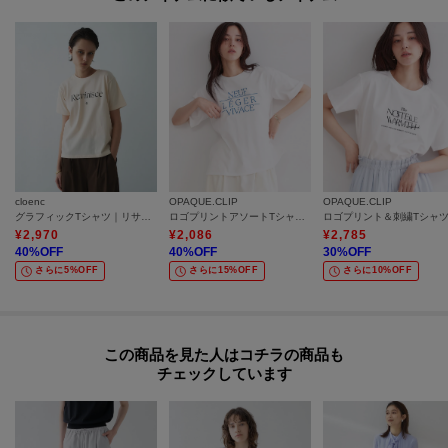
cloenc
OPAQUE.CLIP
OPAQUE.CLIP
グラフィックTシャツ｜リサイクルポリエステル
ロゴプリントアソートTシャツ【洗濯機OK】
¥
2,970
¥
2,086
¥
2,785
40
%OFF
40
%OFF
30
%OFF
さらに5%OFF
さらに15%OFF
さらに10%OFF
この商品を見た人はコチラの商品も
チェックしています