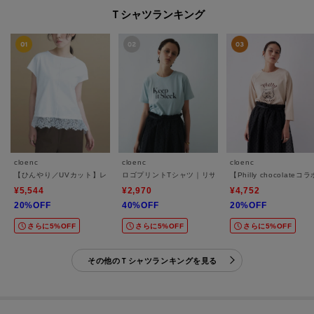
Ｔシャツランキング
cloenc
cloenc
cloenc
【ひんやり／UVカット】レース フレンチスリーブプルオーバー
ロゴプリントTシャツ｜リサイクルポリエステル
【Philly chocol
¥5,544
¥2,970
¥4,752
20%OFF
40%OFF
20%OFF
さらに5%OFF
さらに5%OFF
さらに5%OFF
その他のＴシャツランキングを見る