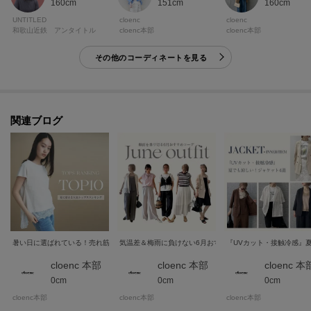
160cm
151cm
160cm
UNTITLED
cloenc
cloenc
和歌山近鉄 アンタイトル
cloenc本部
cloenc本部
その他のコーディネートを見る
関連ブログ
暑い日に選ばれている！売れ筋トップスTOP10
気温差＆梅雨に負けない6月おすすめコーデ
『UVカット・接触冷感』
cloenc 本部
cloenc 本部
cloenc 本
0cm
0cm
0cm
cloenc本部
cloenc本部
cloenc本部