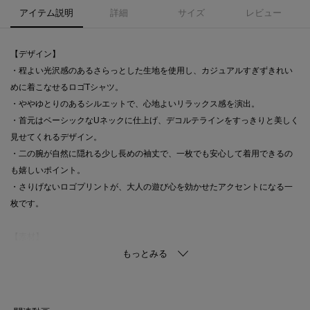
アイテム説明
詳細
サイズ
レビュー
【デザイン】
・程よい光沢感のあるさらっとした生地を使用し、カジュアルすぎずきれい
めに着こなせるロゴTシャツ。
・ややゆとりのあるシルエットで、心地よいリラックス感を演出。
・首元はベーシックなUネックに仕上げ、デコルテラインをすっきりと美しく
見せてくれるデザイン。
・二の腕が自然に隠れる少し長めの袖丈で、一枚でも安心して着用できるの
も嬉しいポイント。
・さりげないロゴプリントが、大人の遊び心を効かせたアクセントになる一
枚です。
【素材】
・リサイクルポリエステルを使用した、環境に配慮した素材。
・ソフトで肌触りの良いコットン混素材を使用し、快適な着心地を実現。
・型崩れしにくく、お手入れしやすいイージーケア仕様でデイリー使いにも
最適。