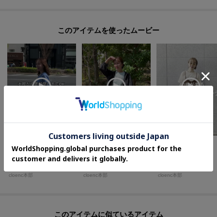
このアイテムを使ったムービー
cloenc 本部
tomomi
miku
0cm
160cm
160cm
cloenc
cloenc
cloenc
cloenc本部
cloenc本部
cloenc本部
このアイテムに似ているアイテム