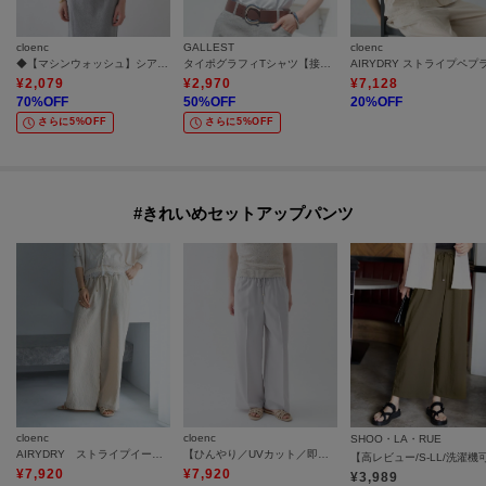
cloenc
GALLEST
cloenc
◆【マシンウォッシュ】シアースリーブTシャツ
タイポグラフィTシャツ【接触冷感】
¥
2,079
¥
2,970
¥
7,128
70
%OFF
50
%OFF
20
%OFF
さらに5%OFF
さらに5%OFF
#きれいめセットアップパンツ
cloenc
cloenc
SHOO・LA・RUE
AIRYDRY ストライプイージーパンツ【ひんやり／セットアップ】
【ひんやり／UVカット／即戦力ボトム】ライトイージーワイドパンツ セットアップ対応
¥
7,920
¥
7,920
¥
3,989