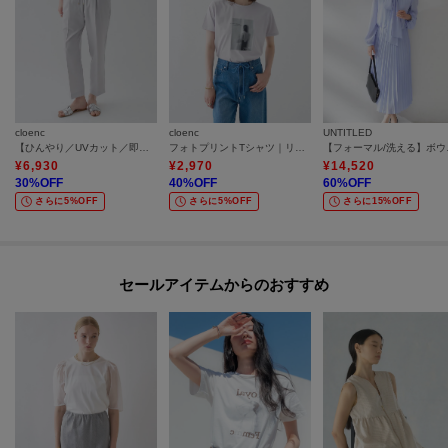
cloenc
cloenc
UNTITLED
【ひんやり／UVカット／即戦力ボトム】タックイージーテーパードパンツ セットアップ対応
フォトプリントTシャツ｜リサイクルポリエステル
【フォーマ
¥
6,930
¥
2,970
¥
14,520
30
%OFF
40
%OFF
60
%OFF
さらに5%OFF
さらに5%OFF
さらに15%OFF
セールアイテムからのおすすめ