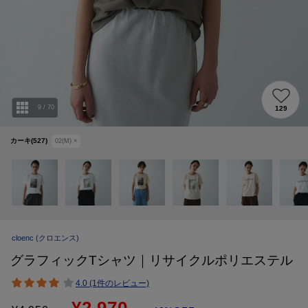
9
/
70
129
カーキ(527)
02(M)
×
cloenc
(クロエンス)
グラフィックTシャツ｜リサイクルポリエステル
4.0 (1件のレビュー)