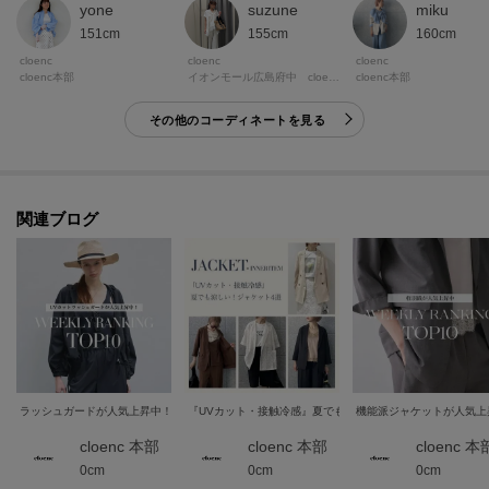
yone
miku
suzune
151cm
160cm
155cm
cloenc
cloenc
cloenc
cloenc本部
cloenc本部
イオンモール広島府中 cloenc
その他のコーディネートを見る
関連ブログ
ラッシュガードが人気上昇中！｜先週の売れ筋ランキングTOP10
『UVカット・接触冷感』夏でも涼しい！ジャケット&インナ
機能派ジャケットが人気上
cloenc 本部
cloenc 本部
cloenc 本
0cm
0cm
0cm