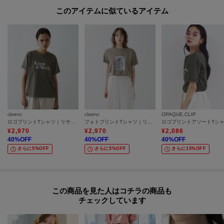
このアイテムに似ているアイテム
cloenc
cloenc
OPAQUE.CLIP
ロゴプリントTシャツ｜リサイクルポリエステル
フォトプリントTシャツ｜リサイクルポリエステル
¥
2,970
¥
2,970
¥
2,086
40
%OFF
40
%OFF
40
%OFF
さらに5%OFF
さらに5%OFF
さらに15%OFF
この商品を見た人はコチラの商品も
チェックしています