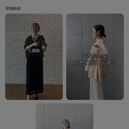
・滑らかでシルクのような上品な微光沢が魅力。
・通気性と扱いやすさを兼ね備え、デイリーに着用しやすい素材感。
・型崩れしにくく、綺麗なフォルムを長くキープできる良質感のある素材。
【着こなしポイント】
・ナロースカートを合わせて、縦ラインを意識した大人のきれいめスタイル
に。
・デニムやワイドパンツと合わせた抜け感のあるカジュアルコーデにもおす
すめです。
・ジャケットやシャツのインナーとして取り入れることで程よいアクセント
をプラス。
モデル身長：176cm
ーーーーーーーーーーーーーーーーーー
気になるアイテムはお気に入り登録がおすすめ！