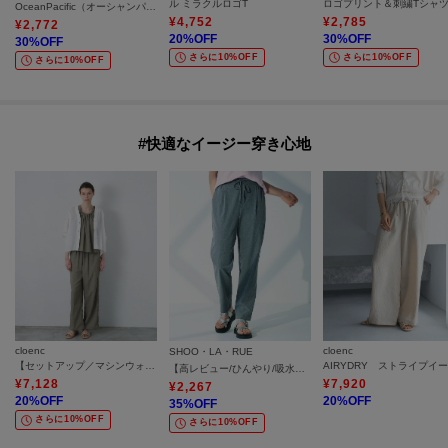
ル ミラクルロゴT
OceanPacific（オーシャンパシフィック）ハートモチーフロゴプリントTシャツ
¥
4,752
¥
2,785
¥
2,772
20
%OFF
30
%OFF
30
%OFF
さらに10%OFF
さらに10%OFF
さらに10%OFF
#快適なイージー穿き心地
cloenc
cloenc
SHOO・LA・RUE
【セットアップ／マシンウォッシュ】ナイロンワッシャーイージーパンツ
【高レビュー/ひんやり/吸水速乾/洗濯機可/S-3L】さらさらで軽い穿き心地 さらかるイージーパンツ
¥
7,128
¥
7,920
¥
2,267
20
%OFF
20
%OFF
35
%OFF
さらに10%OFF
さらに10%OFF