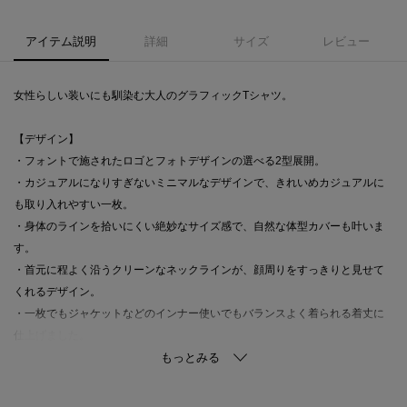
アイテム説明
詳細
サイズ
レビュー
女性らしい装いにも馴染む大人のグラフィックTシャツ。
【デザイン】
・フォントで施されたロゴとフォトデザインの選べる2型展開。
・カジュアルになりすぎないミニマルなデザインで、きれいめカジュアルに
も取り入れやすい一枚。
・身体のラインを拾いにくい絶妙なサイズ感で、自然な体型カバーも叶いま
す。
・首元に程よく沿うクリーンなネックラインが、顔周りをすっきりと見せて
くれるデザイン。
・一枚でもジャケットなどのインナー使いでもバランスよく着られる着丈に
仕上げました。
【素材】
・リサイクルポリエステルを使用した、環境に配慮した素材。