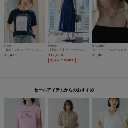
index
Reflect
GALLEST
【UV】フラワープリントTシャツ≪洗濯機OK／接触冷感≫
【手洗い可】プリーツデニムスカート
クリアチャームネックレス
¥
3,479
¥
17,600
¥
3,960
さらに10%OFF
セールアイテムからのおすすめ