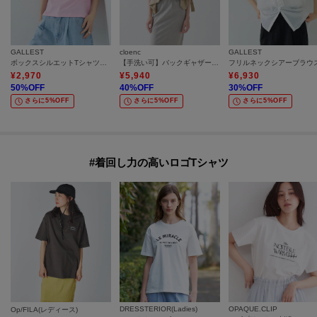
GALLEST
cloenc
GALLEST
ボックスシルエットTシャツ【接触冷感】
【手洗い可】バックギャザールーズシャツ
フリルネックシアーブラウ
¥
2,970
¥
5,940
¥
6,930
50
%OFF
40
%OFF
30
%OFF
さらに5%OFF
さらに5%OFF
さらに5%OFF
#着回し力の高いロゴTシャツ
DRESSTERIOR(Ladies)
OPAQUE.CLIP
Op/FILA(レディース)