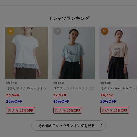
Ｔシャツランキング
cloenc
cloenc
cloenc
【ひんやり／UVカット】レース フレンチスリーブプルオーバー
ロゴプリントTシャツ｜リサイクルポリエステル
【Philly chocol
¥5,544
¥2,970
¥4,752
20%OFF
40%OFF
20%OFF
さらに5%OFF
さらに5%OFF
さらに5%OFF
その他のＴシャツランキングを見る