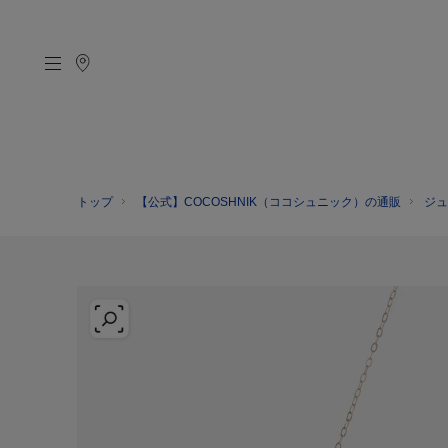
トップ
【公式】COCOSHNIK（ココシュニック）の通販
ジュ
CATEGORY
MATERIAL
NECKELACE
K18GOLD
RING
K10GOLD
PIERCED EARRINGS
PLATINUM
EAR CUFF
DIAMOND
BLACELET/BANGLE
PEARL
WRISTWATCH
OTHER