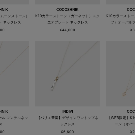
HNIK
COCOSHNIK
COC
（ムーンストーン）
K10カラーストーン（ガーネット）スク
K10カラースト
ト ネックレス
エアプレート ネックレス
ツ）オーバルプ
600
¥
44,000
¥
3
HNIK
INDIVI
COC
ール マンテルネッ
【バリエ豊富】デザインワントップネ
【WEB限定】K
ス
ックレス
ーン（オパ
000
¥
6,600
¥
2