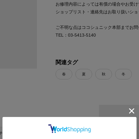
お修理内容によっては有償の場合やお受け
ショップリスト・連絡先はお取り扱いショ
ご不明な点はココシュニック本部までお問
TEL：03-5413-5140
関連タグ
春
夏
秋
冬
チーフH
モチーフW