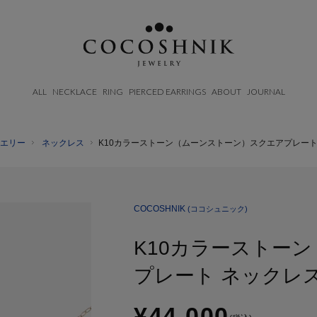
ALL
NECKLACE
RING
PIERCED EARRINGS
ABOUT
JOURNAL
エリー
ネックレス
K10カラーストーン（ムーンストーン）スクエアプレート
BRAND
CATEGORY
MATERIAL
ABOUT
AFTERCARE & REPAIRS
NECKELACE
K18GOLD
JOURNAL
SUSTAINABLE
RING
K10GOLD
COCOSHNIK
(ココシュニック)
SHOP LIST
EMAIL NEWSLETTER
PIERCED EARRINGS
PLATINUM
K10カラーストー
EAR CUFF
DIAMOND
BLACELET/BANGLE
PEARL
プレート ネックレ
WRISTWATCH
¥44,000
OTHER