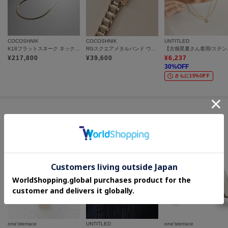
COCOSHNIK
COCOSHNIK
UNTITLED
K18フラットスネーク ネックレス細
RGスクエアメタルバンド ウォッチ（ベージュ旭光ダイヤモンド）
【古畑星夏さ
¥
217,800
¥
39,600
¥
6,237
30
%OFF
さらに15%OFF
セールアイテムからのおすすめ
one'sterrace
UNTITLED
one'sterrace