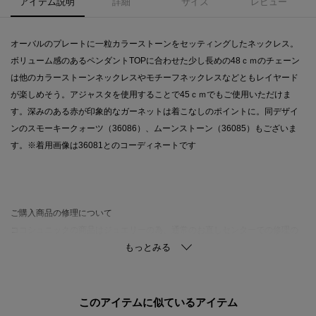
アイテム説明
詳細
サイズ
レビュー
オーバルのプレートに一粒カラーストーンをセッティングしたネックレス。
ボリューム感のあるペンダントTOPに合わせた少し長めの48ｃｍのチェーン
は他のカラーストーンネックレスやモチーフネックレスなどともレイヤード
が楽しめそう。アジャスタを使用することで45ｃｍでもご使用いただけま
す。深みのある赤が印象的なガーネットは着こなしのポイントに。同デザイ
ンのスモーキークォーツ（36086）、ムーンストーン（36085）もございま
す。※着用画像は36081とのコーディネートです
ご購入商品の修理について
ココシュニックの商品はジュエリーの為、通常のお直しセンターでの修理の
対応ができません。
商品と品質証明書をご持参いただき、お近くの直営店へお持込下さい。
お修理内容によっては有償の場合やお受けできない場合もございます。
ショップリスト・連絡先はお取り扱いショップ検索でご確認お願い致しま
このアイテムに似ているアイテム
す。