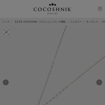
トップ
【公式】COCOSHNIK（ココシュニック）の通販
ジュエリー
ネックレス
K
CATEGORY
MATERIAL
NECKELACE
K18GOLD
RING
K10GOLD
PIERCED EARRINGS
PLATINUM
EAR CUFF
DIAMOND
BLACELET/BANGLE
PEARL
WRISTWATCH
OTHER
BRAND