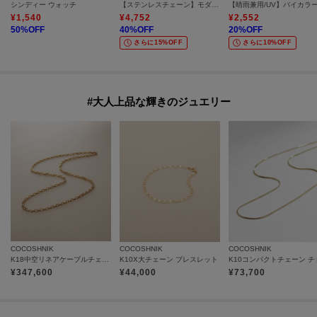
シンディー ウォッチ
【ステンレスチェーン】モダンビーンズトップ
¥
1,540
¥
4,752
¥
2,552
50
%OFF
40
%OFF
20
%OFF
さらに15%OFF
さらに10%OFF
#大人上品な輝きのジュエリー
COCOSHNIK
COCOSHNIK
COCOSHNIK
K18中空リネアケーブルチェーン ネックレス細
K10X大チェーン ブレスレット
¥
347,600
¥
44,000
¥
73,700