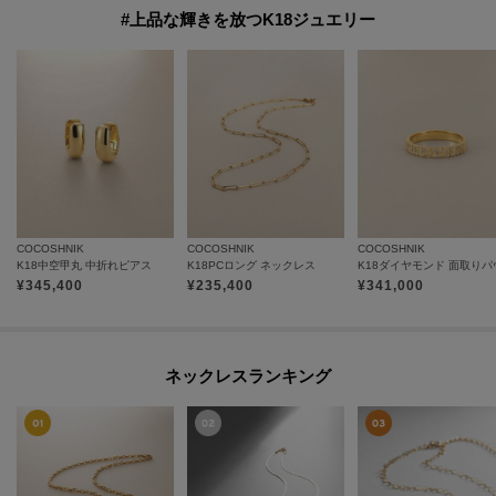
#上品な輝きを放つK18ジュエリー
COCOSHNIK
COCOSHNIK
COCOSHNIK
K18中空甲丸 中折れピアス
K18PCロング ネックレス
¥
345,400
¥
235,400
¥
341,000
ネックレスランキング