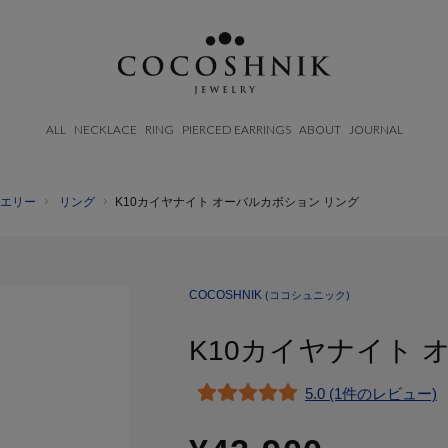
ALL
NECKLACE
RING
PIERCED EARRINGS
ABOUT
JOURNAL
エリー
リング
K10カイヤナイト オーバルカボション リング
BRAND
CATEGORY
MATERIAL
ABOUT
AFTERCARE & REPAIRS
NECKELACE
K18GOLD
JOURNAL
SUSTAINABLE
RING
K10GOLD
COCOSHNIK
(ココシュニック)
SHOP LIST
EMAIL NEWSLETTER
PIERCED EARRINGS
PLATINUM
K10カイヤナイト 
EAR CUFF
DIAMOND
BLACELET/BANGLE
PEARL
5.0 (1件のレビュー)
WRISTWATCH
OTHER