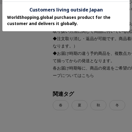
工場の生産の都合上、お届け予定が変更に
発送日の前後については予めご了承くださ
◆商品画像・商品情報について
実際の商品と仕様、加工、サイズ、素材等
取り扱い方法に関して商品に付いている洗
◆注文取り消し・返品が可能です。商品着
なります。）
◆お届け時期の違う予約商品を、複数点カ
て揃ってからの発送となります。
各お届け時期毎に、商品の発送をご希望の
ープについてはこちら
関連タグ
春
夏
秋
冬