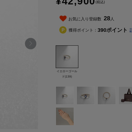
¥42,900
(税込)
28
お気に入り登録数
人
390
ポイント
獲得ポイント：
イエローゴール
ド(139)