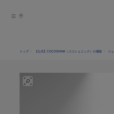
トップ
【公式】COCOSHNIK（ココシュニック）の通販
ジュ
CATEGORY
MATERIAL
NECKELACE
K18GOLD
RING
K10GOLD
PIERCED EARRINGS
PLATINUM
EAR CUFF
DIAMOND
BLACELET/BANGLE
PEARL
WRISTWATCH
OTHER