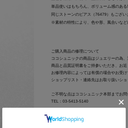
単品使いはもちろん、ボリューム感のある
同じストーンのピアス（76479）もござい
※素材の特性により、色や形、風合いなど
ご購入商品の修理について
ココシュニックの商品はジュエリーの為、
商品と品質証明書をご持参いただき、お近
お修理内容によっては有償の場合やお受け
ショップリスト・連絡先はお取り扱いショ
ご不明な点はココシュニック本部までお問
TEL：03-5413-5140
【プレオーダー商品をご注文時の注意点】
◆お届け予定について