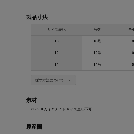
製品寸法
サイズ表記
号数
モ
10
10号
0
12
12号
0
14
14号
0
採寸方法について ＞
素材
YG K10 カイヤナイト サイズ直し不可
原産国