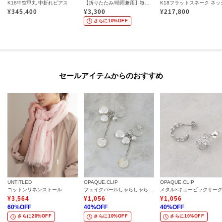
K18中空甲丸 中折れピアス
【折りたたみ/晴雨兼用】毎シーズン大人気！遮光率100％！2段折傘フリル日傘
¥
345,400
¥
3,300
¥
217,800
さらに10%OFF
セールアイテムからのおすすめ
UNTITLED
OPAQUE.CLIP
OPAQUE.CLIP
コットンリネンストール
フェイクパールしゃらしゃらピアス
¥
3,564
¥
1,056
¥
1,056
60
%OFF
40
%OFF
40
%OFF
さらに20%OFF
さらに10%OFF
さらに10%OFF