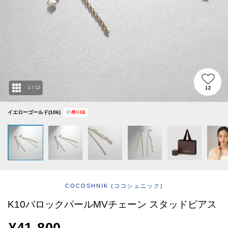
ABOUT
AFTERCARE & REPAIRS
JOURNAL
SUSTAINABLE
SHOP LIST
EMAIL NEWSLETTER
1
/
12
12
イエローゴールド(106)
00
残り
2
点
COCOSHNIK
(ココシュニック)
K10バロックパールMVチェーン スタッドピアス