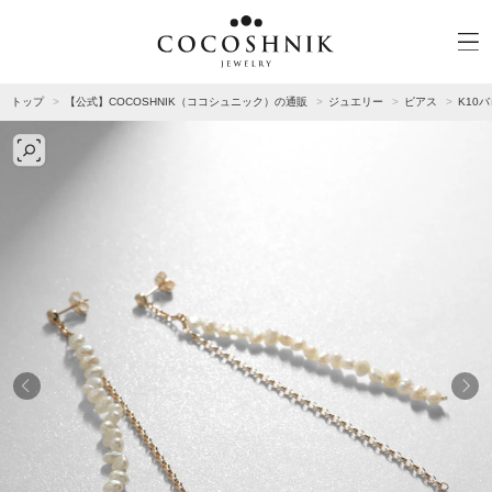
トップ
【公式】COCOSHNIK（ココシュニック）の通販
ジュエリー
ピアス
K10
CATEGORY
MATERIAL
NECKELACE
K18GOLD
RING
K10GOLD
PIERCED EARRINGS
PLATINUM
EAR CUFF
DIAMOND
BLACELET/BANGLE
PEARL
WRISTWATCH
OTHER
BRAND