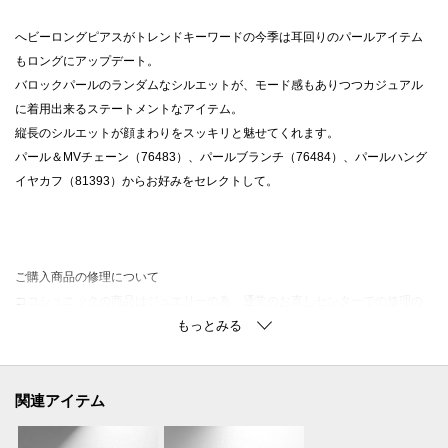
へビーロングピアスがトレンドキーワードの今季は耳回りのパールアイテム
もロングにアップデート。
バロックパールのランダムなシルエットが、モード感もありつつカジュアル
に着用出来るステートメントなアイテム。
縦長のシルエットが顔まわりをスッキリと魅せてくれます。
パール＆MVチェーン（76483）、パールブランチ（76484）、パールハング
イヤカフ（81393）からお好みをセレクトして。
ご購入商品の修理について
ココシュニックの商品はジュエリーの為、通常のお直しセンターでの修理の
対応ができません。
商品と品質証明書をご持参いただき、お近くの直営店へお持込下さい。
お修理内容によっては有償の場合やお受けできない場合もございます。
ショップリスト・連絡先はお取り扱いショップ検索でご確認お願い致しま
関連アイテム
す。