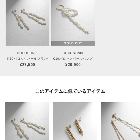
ご不明な点はココシュニック本部までお問合せ下さい。
TEL：03-5413-5140
【プレオーダー商品をご注文時の注意点】
SOLD OUT
◆お届け予定について
工場の生産の都合上、お届け予定が変更になる場合がございます。
COCOSHNIK
COCOSHNIK
発送日の前後については予めご了承ください。
K10バロックパールブランチ スタッドピアス
K10バロックパールハング イヤーカフ
¥27,500
¥20,900
◆商品画像・商品情報について
実際の商品と仕様、加工、サイズ、素材等が若干異なる場合がございます。
取り扱い方法に関して商品に付いている洗濯ネーム・注意下げ札をご確認く
ださい。
このアイテムに似ているアイテム
◆注文取り消し・返品が可能です。商品着荷後の返品も可能です。（ただし
返品送料はお客様負担になります。）
◆お届け時期の違う予約商品を、複数点カートに入れた場合、カートグルー
プは1つになり、商品が全て揃ってからの発送となります。
各お届け時期毎に、商品の発送をご希望の場合は1点づつカートに入れてご購
入ください。
カートグループについてはこちら