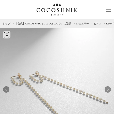
トップ
【公式】COCOSHNIK（ココシュニック）の通販
ジュエリー
ピアス
K10
CATEGORY
MATERIAL
NECKELACE
K18GOLD
RING
K10GOLD
PIERCED EARRINGS
PLATINUM
EAR CUFF
DIAMOND
BLACELET/BANGLE
PEARL
WRISTWATCH
OTHER
BRAND