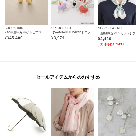
COCOSHNIK
OPAQUE.CLIP
SHOO・LA・RUE
K18中空甲丸 中折れピアス
【WANPAKU HOUSE】アソートパペットチャーム
【接
¥
345,400
¥
3,979
¥
2,489
さらに20%OFF
セールアイテムからのおすすめ