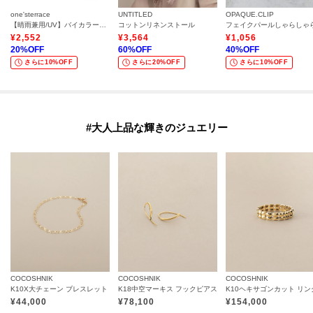
one'sterrace
UNTITLED
OPAQUE.CLIP
【晴雨兼用/UV】バイカラーパイピング 長傘
コットンリネンストール
¥
2,552
¥
3,564
¥
1,056
20
%OFF
60
%OFF
40
%OFF
さらに10%OFF
さらに20%OFF
さらに10%OFF
#大人上品な輝きのジュエリー
COCOSHNIK
COCOSHNIK
COCOSHNIK
K10X大チェーン ブレスレット
K18中空マーキス フックピアス
K10ヘキサゴンカット リン
¥
44,000
¥
78,100
¥
154,000