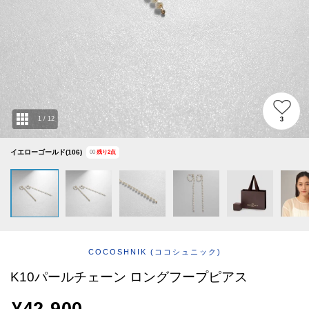
ABOUT
AFTERCARE & REPAIRS
JOURNAL
SUSTAINABLE
SHOP LIST
EMAIL NEWSLETTER
1
/
12
3
イエローゴールド(106)
00
残り
2
点
COCOSHNIK
(ココシュニック)
K10パールチェーン ロングフープピアス