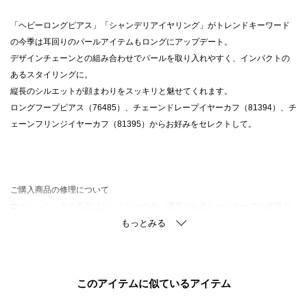
「ヘビーロングピアス」「シャンデリアイヤリング」がトレンドキーワード
の今季は耳回りのパールアイテムもロングにアップデート。
デザインチェーンとの組み合わせでパールを取り入れやすく、インパクトの
あるスタイリングに。
縦長のシルエットが顔まわりをスッキリと魅せてくれます。
ロングフープピアス（76485）、チェーンドレープイヤーカフ（81394）、チ
ェーンフリンジイヤーカフ（81395）からお好みをセレクトして。
ご購入商品の修理について
ココシュニックの商品はジュエリーの為、通常のお直しセンターでの修理の
対応ができません。
商品と品質証明書をご持参いただき、お近くの直営店へお持込下さい。
お修理内容によっては有償の場合やお受けできない場合もございます。
ショップリスト・連絡先はお取り扱いショップ検索でご確認お願い致しま
このアイテムに似ているアイテム
す。