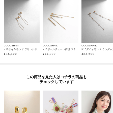
ご不明な点はココシュニック本部までお問合せ下さい。
TEL：03-5413-5140
【プレオーダー商品をご注文時の注意点】
◆お届け予定について
工場の生産の都合上、お届け予定が変更になる場合がございます。
COCOSHNIK
COCOSHNIK
COCOSHNIK
発送日の前後については予めご了承ください。
K10ダイヤモンド フリンジチェーン スタッドピアス
K10ボールチェーン前後 スタッドピアス
◆商品画像・商品情報について
¥
34,100
¥
44,000
¥
83,600
実際の商品と仕様、加工、サイズ、素材等が若干異なる場合がございます。
取り扱い方法に関して商品に付いている洗濯ネーム・注意下げ札をご確認く
ださい。
この商品を見た人はコチラの商品も
◆注文取り消し・返品が可能です。商品着荷後の返品も可能です。（ただし
チェックしています
返品送料はお客様負担になります。）
◆お届け時期の違う予約商品を、複数点カートに入れた場合、カートグルー
プは1つになり、商品が全て揃ってからの発送となります。
各お届け時期毎に、商品の発送をご希望の場合は1点づつカートに入れてご購
入ください。
カートグループについてはこちら