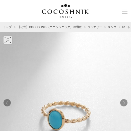
トップ
【公式】COCOSHNIK（ココシュニック）の通販
ジュエリー
リング
K10
CATEGORY
MATERIAL
NECKELACE
K18GOLD
RING
K10GOLD
PIERCED EARRINGS
PLATINUM
EAR CUFF
DIAMOND
BLACELET/BANGLE
PEARL
WRISTWATCH
OTHER
BRAND