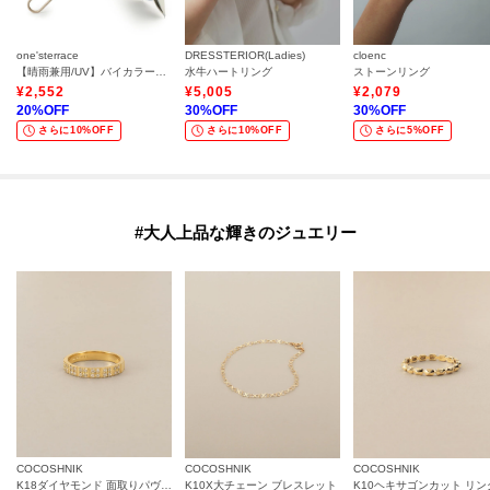
one'sterrace
DRESSTERIOR(Ladies)
cloenc
【晴雨兼用/UV】バイカラーパイピング 長傘
水牛ハートリング
ストーンリング
¥
2,552
¥
5,005
¥
2,079
20
%OFF
30
%OFF
30
%OFF
さらに10%OFF
さらに10%OFF
さらに5%OFF
#大人上品な輝きのジュエリー
COCOSHNIK
COCOSHNIK
COCOSHNIK
K18ダイヤモンド 面取りパヴェ リング細
K10X大チェーン ブレスレット
K10ヘキサゴンカット リン