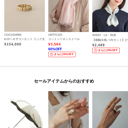
入ください。
カートグループについてはこちら
COCOSHNIK
UNTITLED
SHOO・LA・RUE
K10ヘキサゴンカット リング太
コットンリネンストール
【接
¥
154,000
¥
3,564
¥
2,489
60
%OFF
さらに20%OFF
さらに20%OFF
セールアイテムからのおすすめ