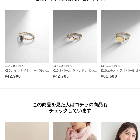
す。
ご不明な点はココシュニック本部までお問合せ下さい。
TEL：03-5413-5140
【プレオーダー商品をご注文時の注意点】
◆お届け予定について
工場の生産の都合上、お届け予定が変更になる場合がございます。
COCOSHNIK
COCOSHNIK
COCOSHNIK
発送日の前後については予めご了承ください。
K10カイヤナイト オーバルカボション リング
K10オパール ラウンドカボション リング
◆商品画像・商品情報について
¥
42,900
¥
42,900
¥
61,600
実際の商品と仕様、加工、サイズ、素材等が若干異なる場合がございます。
取り扱い方法に関して商品に付いている洗濯ネーム・注意下げ札をご確認く
ださい。
この商品を見た人はコチラの商品も
◆注文取り消し・返品が可能です。商品着荷後の返品も可能です。（ただし
チェックしています
返品送料はお客様負担になります。）
◆お届け時期の違う予約商品を、複数点カートに入れた場合、カートグルー
プは1つになり、商品が全て揃ってからの発送となります。
各お届け時期毎に、商品の発送をご希望の場合は1点づつカートに入れてご購