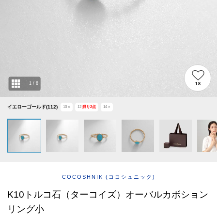
ABOUT
AFTERCARE & REPAIRS
JOURNAL
SUSTAINABLE
SHOP LIST
EMAIL NEWSLETTER
1
/
8
18
イエローゴールド(112)
10
×
12
残り
2
点
14
×
COCOSHNIK
(ココシュニック)
K10トルコ石（ターコイズ）オーバルカボション
リング小