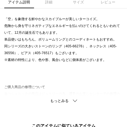
アイテム説明
詳細
サイズ
レビュー
「空」を象徴する鮮やかなスカイブルーが美しいターコイズ。
危険から身を守りネガティブなエネルギーを払いのけてくれるともいわれて
いて、12月の誕生石でもあります。
単品使いはもちろん、ボリュームリングとのコーディネートもおすすめ。
同シリーズの大きいストーンのリング（405-66276）、ネックレス（405-
36556）、ピアス（405-76517）もございます。
※素材の特性により、色や形、風合いなどに個体差がございます。
ご購入商品の修理について
ココシュニックの商品はジュエリーの為、通常のお直しセンターでの修理の
対応ができません。
商品と品質証明書をご持参いただき、お近くの直営店へお持込下さい。
お修理内容によっては有償の場合やお受けできない場合もございます。
ショップリスト・連絡先はお取り扱いショップ検索でご確認お願い致しま
このアイテムに似ているアイテム