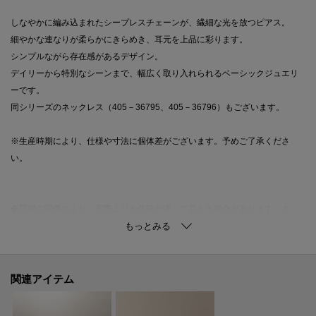
しなやかに編み込まれたシープレスチェーンが、繊細な光を放つピアス。
細やかな連なりが柔らかにきらめき、耳元を上品に彩ります。
シンプルながら存在感があるデザイン。
デイリーから特別なシーンまで、幅広く取り入れられるベーシックジュエリ
ーです。
同シリーズのネックレス（405－36795、405－36796）もございます。
※生産時期により、仕様や寸法に個体差がございます。予めご了承くださ
い。
※照明の関係により、実際よりも色味が違って見える場合があります。ま
た、パソコン・スマートフォンなどの環境により、若干製品と画像のカラー
が異なる場合もございます。
関連アイテム
ご購入商品の修理について