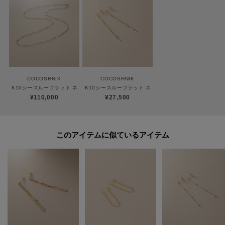
ココシュニックの商品はジュエリーの為、通常のお直しセンターでの修理の
対応ができません。
商品と品質証明書をご持参いただき、お近くの直営店へお持込下さい。
お修理内容によっては有償の場合やお受けできない場合もございます。
ショップリスト・連絡先はお取り扱いショップ検索でご確認お願い致しま
す。
COCOSHNIK
COCOSHNIK
K10シースルーフラット ネックレス（60cm）
K10シースルーフラット スタッドピアス
¥110,000
¥27,500
【プレオーダー商品をご注文時の注意点】
◆お届け予定について
工場の生産の都合上、お届け予定が変更になる場合がございます。
このアイテムに似ているアイテム
発送日の前後については予めご了承ください。
◆商品画像・商品情報について
実際の商品と仕様、加工、サイズ、素材等が若干異なる場合がございます。
取り扱い方法に関して商品に付いている洗濯ネーム・注意下げ札をご確認く
ださい。
◆注文取り消し・返品が可能です。商品着荷後の返品も可能です。（ただし
返品送料はお客様負担になります。）
◆お届け時期の違う予約商品を、複数点カートに入れた場合、カートグルー