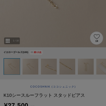
ABOUT
AFTERCARE & REPAIRS
JOURNAL
SUSTAINABLE
SHOP LIST
EMAIL NEWSLETTER
1
/
10
19
イエローゴールド(100)
00
残り
2
点
COCOSHNIK
(ココシュニック)
K10シースルーフラット スタッドピアス
¥27,500