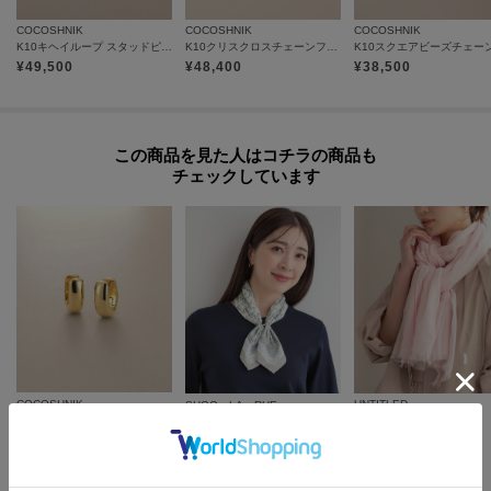
プは1つになり、商品が全て揃ってからの発送となります。
COCOSHNIK
COCOSHNIK
COCOSHNIK
K10キヘイループ スタッドピアス
K10クリスクロスチェーンフープ スタッドピアス
各お届け時期毎に、商品の発送をご希望の場合は1点づつカートに入れてご購
¥
49,500
¥
48,400
¥
38,500
入ください。
カートグループについてはこちら
この商品を見た人はコチラの商品も
チェックしています
COCOSHNIK
UNTITLED
SHOO・LA・RUE
K18中空甲丸 中折れピアス
コットンリネンストール
【接触冷感／UVカット】ひんやりワンタッチスカーフ
¥
345,400
¥
3,564
¥
2,489
60
%OFF
さらに20%OFF
さらに20%OFF