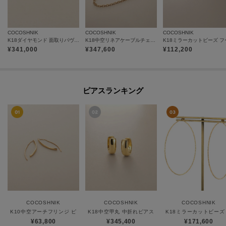
COCOSHNIK
COCOSHNIK
COCOSHNIK
K18ダイヤモンド 面取りパヴェ リング細
K18中空リネアケーブルチェーン ネックレス細
¥
341,000
¥
347,600
¥
112,200
ピアスランキング
COCOSHNIK
COCOSHNIK
COCOSHNIK
K10中空アーチフリンジ ピアス小
K18中空甲丸 中折れピアス
K18ミラーカットビーズ
¥63,800
¥345,400
¥171,600