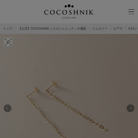
トップ
【公式】COCOSHNIK（ココシュニック）の通販
ジュエリー
ピアス
K10
CATEGORY
MATERIAL
NECKELACE
K18GOLD
RING
K10GOLD
PIERCED EARRINGS
PLATINUM
EAR CUFF
DIAMOND
BLACELET/BANGLE
PEARL
WRISTWATCH
OTHER
BRAND