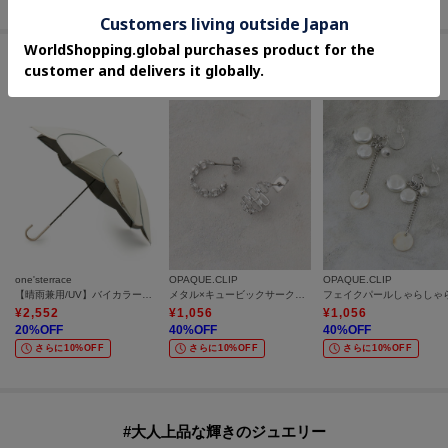
セールアイテムからのおすすめ
one'sterrace
OPAQUE.CLIP
OPAQUE.CLIP
【晴雨兼用/UV】バイカラーパイピング 長傘
メタル×キュービックサークルピアス
¥
2,552
¥
1,056
¥
1,056
20
%OFF
40
%OFF
40
%OFF
さらに10%OFF
さらに10%OFF
さらに10%OFF
#大人上品な輝きのジュエリー