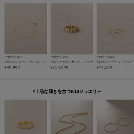
COCOSHNIK
COCOSHNIK
COCOSHNIK
K10X大チェーン ブレスレット
K10ヘキサゴンカット リング太
K18中空マーキス フックピ
¥
44,000
¥
154,000
¥
78,100
#上品な輝きを放つK18ジュエリー