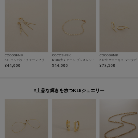
COCOSHNIK
COCOSHNIK
COCOSHNIK
K10コンパクトチェーンフリンジ スタッドピアス小
K10X大チェーン ブレスレット
K18中空マーキス フックピ
¥
44,000
¥
44,000
¥
78,100
#上品な輝きを放つK18ジュエリー