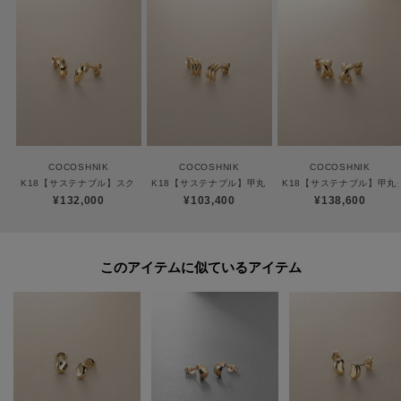
※生産時期により、仕様や寸法に個体差がございます。予めご了承くださ
い。
※照明の関係により、実際よりも色味が違って見える場合があります。ま
た、パソコン・スマートフォンなどの環境により、若干製品と画像のカラー
が異なる場合もございます。
COCOSHNIK
COCOSHNIK
COCOSHNIK
K18【サステナブル】スクリューアーチ スタッドピアス
K18【サステナブル】甲丸トリプルアーチ スタッドピア
K18【サステナブル】甲丸
¥132,000
¥103,400
¥138,600
ご購入商品の修理について
ココシュニックの商品はジュエリーの為、通常のお直しセンターでの修理の
このアイテムに似ているアイテム
対応ができません。
商品と品質証明書をご持参いただき、お近くの直営店へお持込下さい。
お修理内容によっては有償の場合やお受けできない場合もございます。
ショップリスト・連絡先はお取り扱いショップ検索でご確認お願い致しま
す。