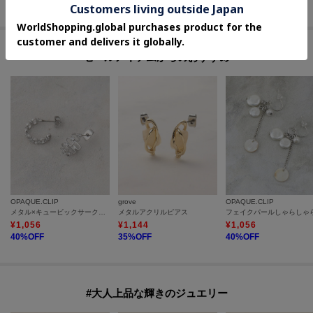
セールアイテムからのおすすめ
OPAQUE.CLIP
grove
OPAQUE.CLIP
メタル×キュービックサークルピアス
メタルアクリルピアス
¥
1,056
¥
1,144
¥
1,056
40
%OFF
35
%OFF
40
%OFF
#大人上品な輝きのジュエリー