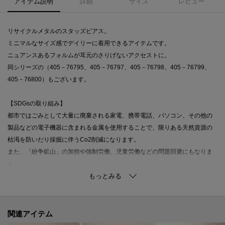
アイテム説明
詳細
サイズ
レビュー
リサイクルメタルのスタッズピアス。
ミニマルなサイズ感でデイリーに着用できるアイテムです。
ニュアンスあるフォルムが耳元のさりげないアクセストに。
同シリーズの（405－76795、405－76797、405－76798、405－76799、
405－76800）もございます。
【SDGsの取り組み】
都市ではごみとして大量に廃棄される家電、携帯電話、パソコン、その他の
製品などの電子機器に含まれる金属を使用することで、限りある天然資源の
枯渇を防いだり採掘に伴うCo2削減になります。
また、「紛争鉱山」の加担や強制労働、児童労働などの問題回避にもなりま
す。
ココシュニックではリサイクルメタルと、炭化ケイ素で構成されたダイヤ代
替石であるモアサナイトを使用することで、地球環境に配慮した新たな施策
に取り組んでいきます。
関連アイテム