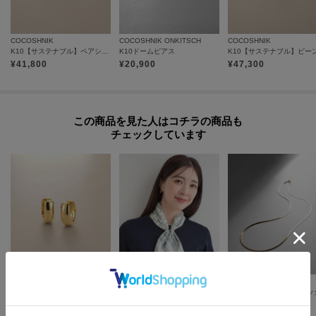
【プレオーダー商品をご注文時の注意点】
◆お届け予定について
COCOSHNIK
COCOSHNIK ONKITSCH
COCOSHNIK
K10【サステナブル】ペアシェイプ スタッドピアス
K10ドームピアス
工場の生産の都合上、お届け予定が変更になる場合がございます。
¥
41,800
¥
20,900
¥
47,300
発送日の前後については予めご了承ください。
◆商品画像・商品情報について
実際の商品と仕様、加工、サイズ、素材等が若干異なる場合がございます。
この商品を見た人はコチラの商品も
取り扱い方法に関して商品に付いている洗濯ネーム・注意下げ札をご確認く
チェックしています
ださい。
◆注文取り消し・返品が可能です。商品着荷後の返品も可能です。（ただし
返品送料はお客様負担になります。）
◆お届け時期の違う予約商品を、複数点カートに入れた場合、カートグルー
プは1つになり、商品が全て揃ってからの発送となります。
各お届け時期毎に、商品の発送をご希望の場合は1点づつカートに入れてご購
入ください。
カートグループについてはこちら
COCOSHNIK
COCOSHNIK
SHOO・LA・RUE
K18中空甲丸 中折れピアス
【接触冷感／UVカット】ひんやりワンタッチスカーフ
¥
345,400
¥
217,800
¥
2,489