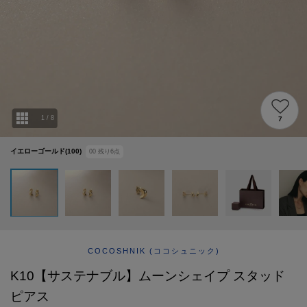
ABOUT
AFTERCARE & REPAIRS
JOURNAL
SUSTAINABLE
SHOP LIST
EMAIL NEWSLETTER
1
/
8
7
イエローゴールド(100)
00
残り
6
点
COCOSHNIK
(ココシュニック)
K10【サステナブル】ムーンシェイプ スタッド
ピアス