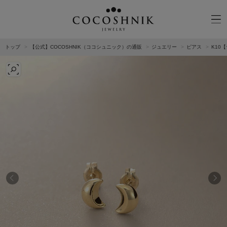
トップ
【公式】COCOSHNIK（ココシュニック）の通販
ジュエリー
ピアス
K10
CATEGORY
MATERIAL
NECKELACE
K18GOLD
RING
K10GOLD
PIERCED EARRINGS
PLATINUM
EAR CUFF
DIAMOND
BLACELET/BANGLE
PEARL
WRISTWATCH
OTHER
BRAND