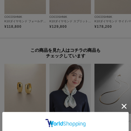
◆注文取り消し・返品が可能です。商品着荷後の返品も可能です。（ただし
返品送料はお客様負担になります。）
◆お届け時期の違う予約商品を、複数点カートに入れた場合、カートグルー
COCOSHNIK
COCOSHNIK
COCOSHNIK
K10ダイヤモンド フォールディング スタッドピアス
K10ダイヤモンド スプリットフープ スタッドピアス
プは1つになり、商品が全て揃ってからの発送となります。
¥
118,800
¥
129,800
¥
178,200
各お届け時期毎に、商品の発送をご希望の場合は1点づつカートに入れてご購
入ください。
カートグループについてはこちら
この商品を見た人はコチラの商品も
チェックしています
COCOSHNIK
COCOSHNIK
SHOO・LA・RUE
K18中空甲丸 中折れピアス
【接触冷感／UVカット】ひんやりワンタッチスカーフ
¥
345,400
¥
217,800
¥
2,489