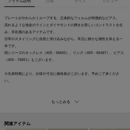
アイテム説明
詳細
サイズ
レビュー
プレートがやわらかくループする、立体的なフォルムが特徴的なピアス。
流れるような地金のラインとダイヤモンドの輝きが美しいコントラストを生
み、存在感のあるアイテムです。
日常のスタイリングに自然と溶け込みながら、耳元に静かな個性を添える一
本です。
同シリーズのネックレス（405－36845）、リング（405－66487）、ピアス
（405－76851）もございます。
※生産時期により、仕様や寸法に個体差がございます。予めご了承くださ
い。
※照明の関係により、実際よりも色味が違って見える場合があります。ま
た、パソコン・スマートフォンなどの環境により、若干製品と画像のカラー
が異なる場合もございます。
関連アイテム