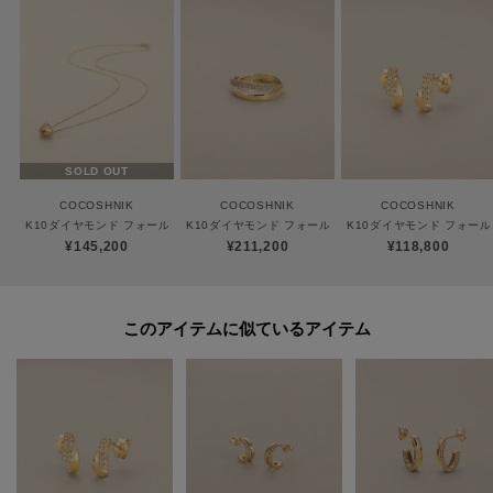
ご購入商品の修理について
ココシュニックの商品はジュエリーの為、通常のお直しセンターでの修理の
対応ができません。
商品と品質証明書をご持参いただき、お近くの直営店へお持込下さい。
お修理内容によっては有償の場合やお受けできない場合もございます。
SOLD OUT
ショップリスト・連絡先はお取り扱いショップ検索でご確認お願い致しま
COCOSHNIK
COCOSHNIK
COCOSHNIK
す。
K10ダイヤモンド フォールディング ネックレス
K10ダイヤモンド フォールディング リング
K10ダイヤモンド フォー
¥145,200
¥211,200
¥118,800
【プレオーダー商品をご注文時の注意点】
◆お届け予定について
このアイテムに似ているアイテム
工場の生産の都合上、お届け予定が変更になる場合がございます。
発送日の前後については予めご了承ください。
◆商品画像・商品情報について
実際の商品と仕様、加工、サイズ、素材等が若干異なる場合がございます。
取り扱い方法に関して商品に付いている洗濯ネーム・注意下げ札をご確認く
ださい。