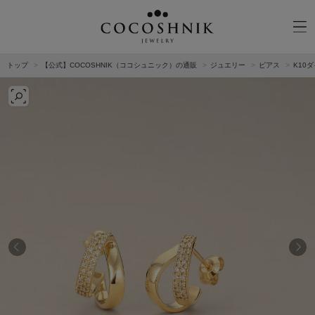
トップ
【公式】COCOSHNIK（ココシュニック）の通販
ジュエリー
ピアス
K10
CATEGORY
MATERIAL
NECKELACE
K18GOLD
RING
K10GOLD
PIERCED EARRINGS
PLATINUM
EAR CUFF
DIAMOND
BLACELET/BANGLE
PEARL
WRISTWATCH
OTHER
BRAND