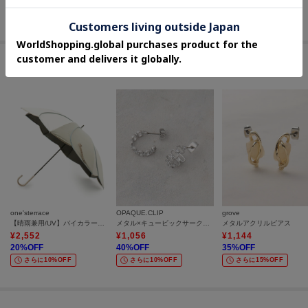
さらに20%OFF
セールアイテムからのおすすめ
one'sterrace
OPAQUE.CLIP
grove
【晴雨兼用/UV】バイカラーパイピング 長傘
メタル×キュービックサークルピアス
メタルアクリルピアス
¥
2,552
¥
1,056
¥
1,144
20
%OFF
40
%OFF
35
%OFF
さらに10%OFF
さらに10%OFF
さらに15%OFF