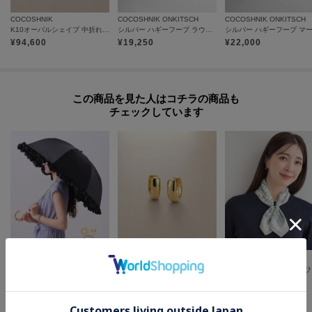
入ください。
カートグループについてはこちら
COCOSHNIK
COCOSHNIK ONKITSCH
COCOSHNIK ONKITSCH
K10オーバルシェイプ 中折れピアス
シルバー ハギーフープ ラウンドピアス GP
¥
94,600
¥
19,250
¥
22,000
この商品を見た人はコチラの商品も
チェックしています
Ober Tashe
COCOSHNIK
SHOO・LA・RUE
【折りたたみ/晴雨兼用】毎シーズン大人気！遮光率100％！2段折傘フリル日傘
K18中空甲丸 中折れピアス
【接
¥
3,300
¥
345,400
¥
2,489