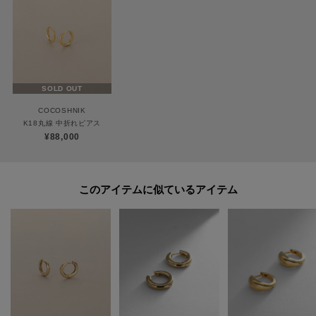
商品と品質証明書をご持参いただき、お近くの直営店へお持込下さい。
お修理内容によっては有償の場合やお受けできない場合もございます。
ショップリスト・連絡先はお取り扱いショップ検索でご確認お願い致しま
す。
SOLD OUT
COCOSHNIK
【プレオーダー商品をご注文時の注意点】
K18丸線 中折れピアス
◆お届け予定について
¥88,000
工場の生産の都合上、お届け予定が変更になる場合がございます。
発送日の前後については予めご了承ください。
◆商品画像・商品情報について
このアイテムに似ているアイテム
実際の商品と仕様、加工、サイズ、素材等が若干異なる場合がございます。
取り扱い方法に関して商品に付いている洗濯ネーム・注意下げ札をご確認く
ださい。
◆注文取り消し・返品が可能です。商品着荷後の返品も可能です。（ただし
返品送料はお客様負担になります。）
◆お届け時期の違う予約商品を、複数点カートに入れた場合、カートグルー
プは1つになり、商品が全て揃ってからの発送となります。
各お届け時期毎に、商品の発送をご希望の場合は1点づつカートに入れてご購