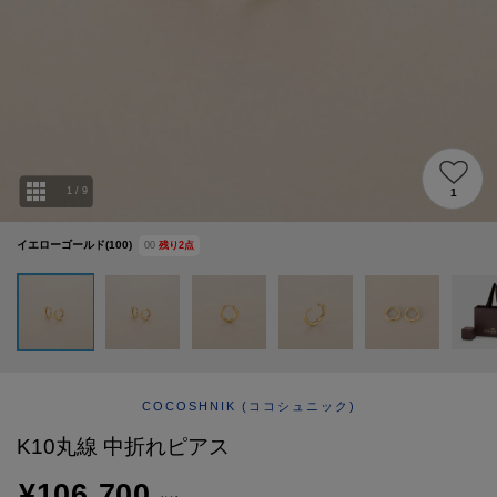
ABOUT
AFTERCARE & REPAIRS
JOURNAL
SUSTAINABLE
SHOP LIST
EMAIL NEWSLETTER
1
/
9
1
イエローゴールド(100)
00
残り
2
点
COCOSHNIK
(ココシュニック)
K10丸線 中折れピアス
¥106,700