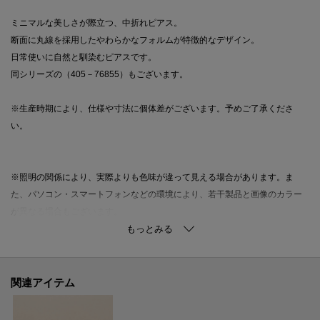
ミニマルな美しさが際立つ、中折れピアス。
断面に丸線を採用したやわらかなフォルムが特徴的なデザイン。
日常使いに自然と馴染むピアスです。
同シリーズの（405－76855）もございます。
※生産時期により、仕様や寸法に個体差がございます。予めご了承くださ
い。
※照明の関係により、実際よりも色味が違って見える場合があります。ま
た、パソコン・スマートフォンなどの環境により、若干製品と画像のカラー
が異なる場合もございます。
ご購入商品の修理について
関連アイテム
ココシュニックの商品はジュエリーの為、通常のお直しセンターでの修理の
対応ができません。