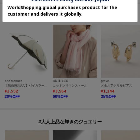
セールアイテムからのおすすめ
one'sterrace
UNTITLED
grove
【晴雨兼用/UV】バイカラーパイピング 長傘
コットンリネンストール
メタルアクリルピアス
¥
2,552
¥
3,564
¥
1,144
20
%OFF
60
%OFF
35
%OFF
#大人上品な輝きのジュエリー