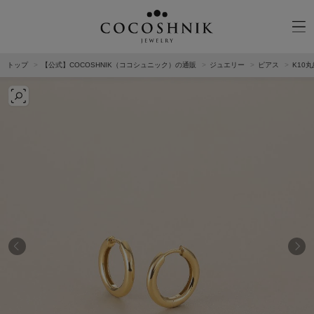
トップ
【公式】COCOSHNIK（ココシュニック）の通販
ジュエリー
ピアス
K10
CATEGORY
MATERIAL
NECKELACE
K18GOLD
RING
K10GOLD
PIERCED EARRINGS
PLATINUM
EAR CUFF
DIAMOND
BLACELET/BANGLE
PEARL
WRISTWATCH
OTHER
BRAND