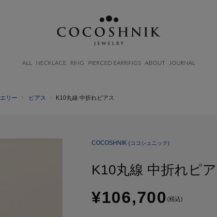
ALL
NECKLACE
RING
PIERCED EARRINGS
ABOUT
JOURNAL
エリー
ピアス
K10丸線 中折れピアス
BRAND
CATEGORY
MATERIAL
ABOUT
AFTERCARE & REPAIRS
NECKELACE
K18GOLD
JOURNAL
SUSTAINABLE
RING
K10GOLD
COCOSHNIK
(ココシュニック)
SHOP LIST
EMAIL NEWSLETTER
PIERCED EARRINGS
PLATINUM
K10丸線 中折れピ
EAR CUFF
DIAMOND
BLACELET/BANGLE
PEARL
¥106,700
WRISTWATCH
(税込)
OTHER