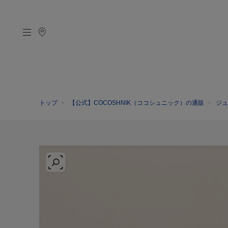
トップ
【公式】COCOSHNIK（ココシュニック）の通販
ジュ
CATEGORY
MATERIAL
NECKELACE
K18GOLD
RING
K10GOLD
PIERCED EARRINGS
PLATINUM
EAR CUFF
DIAMOND
BLACELET/BANGLE
PEARL
WRISTWATCH
OTHER