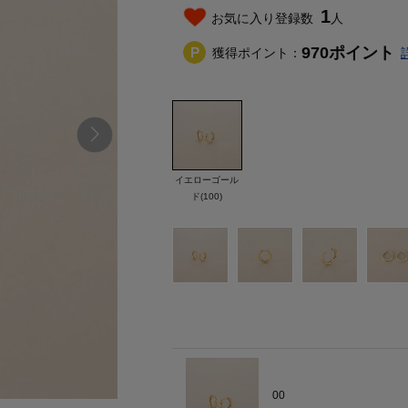
1
お気に入り登録数
人
970
ポイント
獲得ポイント：
イエローゴール
ド(100)
00