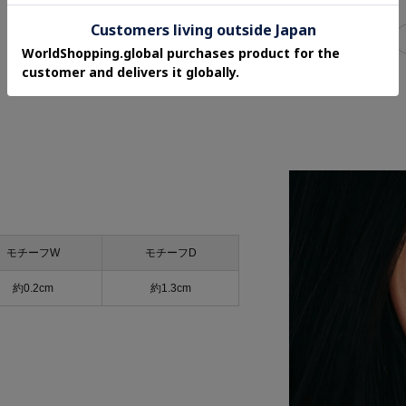
関連タグ
春
夏
秋
冬
デイリーカジュアル
モチーフW
モチーフD
約0.2cm
約1.3cm