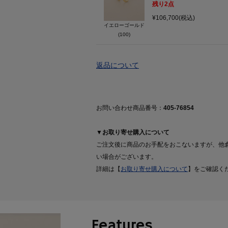
残り
2
点
¥106,700(税込)
イエローゴールド
(100)
返品について
お問い合わせ商品番号：
405-76854
▼お取り寄せ購入について
ご注文後に商品のお手配をおこないますが、他
い場合がございます。
詳細は【
お取り寄せ購入について
】をご確認く
Features