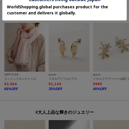
セールアイテムからのおすすめ
UNTITLED
grove
grove
コットンリネンストール
メタルアクリルピアス
メタルフラワーパール調ピ
¥
3,564
¥
1,144
¥
990
60
%OFF
35
%OFF
40
%OFF
#大人上品な輝きのジュエリー