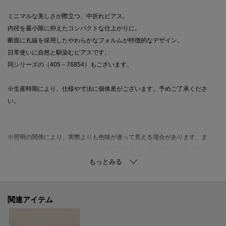
ミニマルな美しさが際立つ、中折れピアス。
内径を最小限に抑えたコンパクトな仕上がりに。
断面に丸線を採用したやわらかなフォルムが特徴的なデザイン。
日常使いに自然と馴染むピアスです。
同シリーズの（405－76854）もございます。
※生産時期により、仕様や寸法に個体差がございます。予めご了承くださ
い。
※照明の関係により、実際よりも色味が違って見える場合があります。ま
た、パソコン・スマートフォンなどの環境により、若干製品と画像のカラー
が異なる場合もございます。
関連アイテム
ご購入商品の修理について
ココシュニックの商品はジュエリーの為、通常のお直しセンターでの修理の