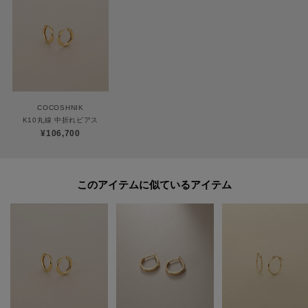
対応ができません。
商品と品質証明書をご持参いただき、お近くの直営店へお持込下さい。
お修理内容によっては有償の場合やお受けできない場合もございます。
ショップリスト・連絡先はお取り扱いショップ検索でご確認お願い致しま
す。
COCOSHNIK
K10丸線 中折れピアス
【プレオーダー商品をご注文時の注意点】
¥106,700
◆お届け予定について
工場の生産の都合上、お届け予定が変更になる場合がございます。
発送日の前後については予めご了承ください。
このアイテムに似ているアイテム
◆商品画像・商品情報について
実際の商品と仕様、加工、サイズ、素材等が若干異なる場合がございます。
取り扱い方法に関して商品に付いている洗濯ネーム・注意下げ札をご確認く
ださい。
◆注文取り消し・返品が可能です。商品着荷後の返品も可能です。（ただし
返品送料はお客様負担になります。）
◆お届け時期の違う予約商品を、複数点カートに入れた場合、カートグルー
プは1つになり、商品が全て揃ってからの発送となります。