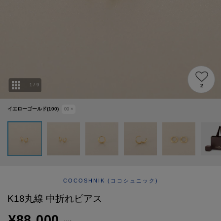
ABOUT
AFTERCARE & REPAIRS
JOURNAL
SUSTAINABLE
SHOP LIST
EMAIL NEWSLETTER
1
/
9
2
イエローゴールド(100)
00
×
COCOSHNIK
(ココシュニック)
K18丸線 中折れピアス
¥88,000