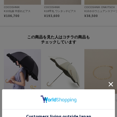
各お届け時期毎に、商品の発送をご希望の場合は1点づつカートに入れてご購
COCOSHNIK
COCOSHNIK
COCOSHNIK ONKITSCH
K10丸線 中折れピアス
K18甲丸 ワンタッチピアス
入ください。
カートグループについてはこちら
¥
106,700
¥
193,600
¥
38,500
この商品を見た人はコチラの商品も
チェックしています
Ober Tashe
one'sterrace
COCOSHNIK
【折りたたみ/晴雨兼用】毎シーズン大人気！遮光率100％！2段折傘フリル日傘
【晴雨兼用/UV】バイカラーパイピング 長傘
K10X大チェーン ブレスレ
¥
3,300
¥
2,552
¥
44,000
20
%OFF