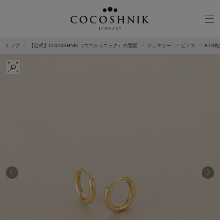
トップ
【公式】COCOSHNIK（ココシュニック）の通販
ジュエリー
ピアス
K18
CATEGORY
MATERIAL
NECKELACE
K18GOLD
RING
K10GOLD
PIERCED EARRINGS
PLATINUM
EAR CUFF
DIAMOND
BLACELET/BANGLE
PEARL
WRISTWATCH
OTHER
BRAND