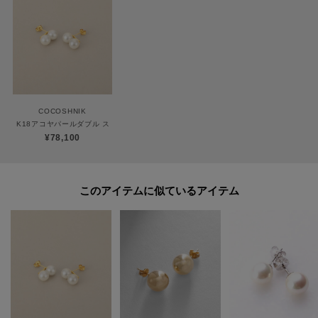
ココシュニックの商品はジュエリーの為、通常のお直しセンターでの修理の
対応ができません。
商品と品質証明書をご持参いただき、お近くの直営店へお持込下さい。
お修理内容によっては有償の場合やお受けできない場合もございます。
ショップリスト・連絡先はお取り扱いショップ検索でご確認お願い致しま
す。
COCOSHNIK
K18アコヤパールダブル スタッドピアス
¥78,100
【プレオーダー商品をご注文時の注意点】
◆お届け予定について
工場の生産の都合上、お届け予定が変更になる場合がございます。
このアイテムに似ているアイテム
発送日の前後については予めご了承ください。
◆商品画像・商品情報について
実際の商品と仕様、加工、サイズ、素材等が若干異なる場合がございます。
取り扱い方法に関して商品に付いている洗濯ネーム・注意下げ札をご確認く
ださい。
◆注文取り消し・返品が可能です。商品着荷後の返品も可能です。（ただし
返品送料はお客様負担になります。）
◆お届け時期の違う予約商品を、複数点カートに入れた場合、カートグルー