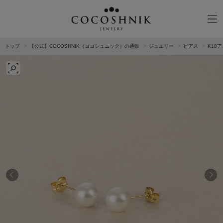
トップ
【公式】COCOSHNIK（ココシュニック）の通販
ジュエリー
ピアス
K18
CATEGORY
MATERIAL
NECKELACE
K18GOLD
RING
K10GOLD
PIERCED EARRINGS
PLATINUM
EAR CUFF
DIAMOND
BLACELET/BANGLE
PEARL
WRISTWATCH
OTHER
BRAND