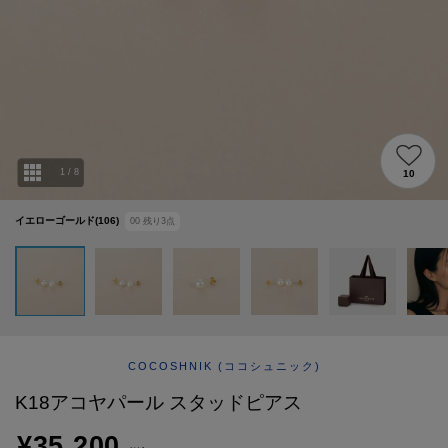
ABOUT
AFTERCARE & REPAIRS
JOURNAL
SUSTAINABLE
SHOP LIST
EMAIL NEWSLETTER
1
/
8
10
イエローゴールド(106)
00
残り
3
点
COCOSHNIK
(ココシュニック)
K18アコヤパール スタッドピアス
¥35,200