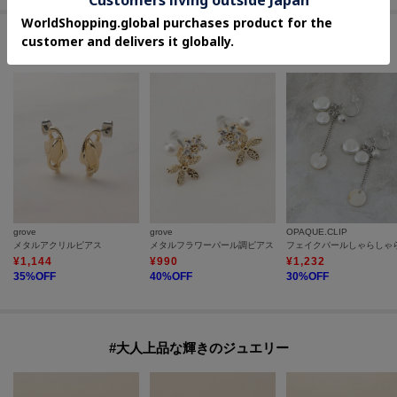
セールアイテムからのおすすめ
grove
grove
OPAQUE.CLIP
メタルアクリルピアス
メタルフラワーパール調ピアス
¥
1,144
¥
990
¥
1,232
35
%OFF
40
%OFF
30
%OFF
#大人上品な輝きのジュエリー