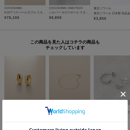
プは1つになり、商品が全て揃ってからの発送となります。
COCOSHNIK
COCOSHNIK ONKITSCH
東京ソワール
K18アコヤパールダブル スタッドピアス
シルバー ホロウボール スタッドピアスS GP
各お届け時期毎に、商品の発送をご希望の場合は1点づつカートに入れてご購
¥
78,100
¥
8,800
¥
3,850
入ください。
カートグループについてはこちら
この商品を見た人はコチラの商品も
チェックしています
COCOSHNIK
COCOSHNIK
OPAQUE.CLIP
K18中空甲丸 中折れピアス
K10X大チェーン ブレスレット
¥
345,400
¥
44,000
¥
1,232
30
%OFF