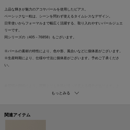
上品な輝きが魅力のアコヤパールを使用したピアス。
ベーシックな一粒は、シーンを問わず使えるタイムレスなデザイン。
日常使いからフォーマルまで幅広く活躍する、取り入れやすいパールジュエ
リーです。
同シリーズの（405－76858）もございます。
※パールの素材の特性により、色や形、風合いなどに個体差がございます。
※生産時期により、仕様や寸法に個体差がございます。予めご了承くださ
い。
※照明の関係により、実際よりも色味が違って見える場合があります。ま
た、パソコン・スマートフォンなどの環境により、若干製品と画像のカラー
が異なる場合もございます。
関連アイテム
ご購入商品の修理について