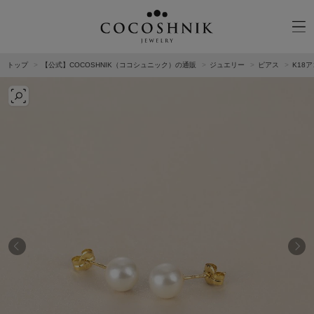
トップ
【公式】COCOSHNIK（ココシュニック）の通販
ジュエリー
ピアス
K18
CATEGORY
MATERIAL
NECKELACE
K18GOLD
RING
K10GOLD
PIERCED EARRINGS
PLATINUM
EAR CUFF
DIAMOND
BLACELET/BANGLE
PEARL
WRISTWATCH
OTHER
BRAND