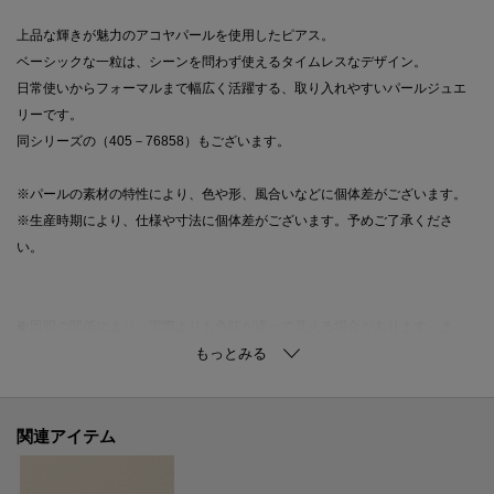
上品な輝きが魅力のアコヤパールを使用したピアス。
ベーシックな一粒は、シーンを問わず使えるタイムレスなデザイン。
日常使いからフォーマルまで幅広く活躍する、取り入れやすいパールジュエ
リーです。
同シリーズの（405－76858）もございます。
※パールの素材の特性により、色や形、風合いなどに個体差がございます。
※生産時期により、仕様や寸法に個体差がございます。予めご了承くださ
い。
※照明の関係により、実際よりも色味が違って見える場合があります。ま
た、パソコン・スマートフォンなどの環境により、若干製品と画像のカラー
が異なる場合もございます。
関連アイテム
ご購入商品の修理について