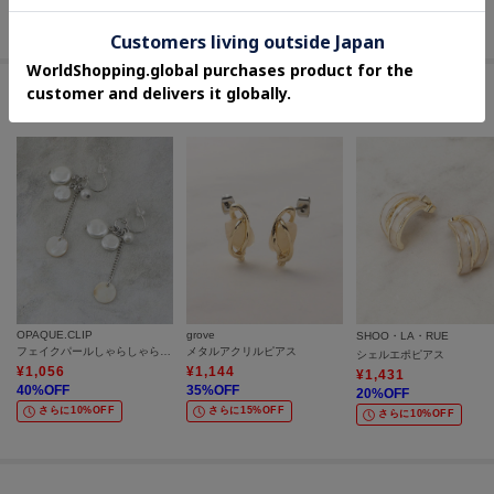
セールアイテムからのおすすめ
OPAQUE.CLIP
grove
SHOO・LA・RUE
フェイクパールしゃらしゃらピアス
メタルアクリルピアス
シェルエポピアス
¥
1,056
¥
1,144
¥
1,431
40
%OFF
35
%OFF
20
%OFF
さらに10%OFF
さらに15%OFF
さらに10%OFF