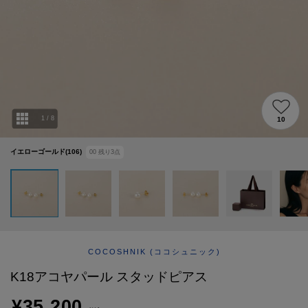
ABOUT
AFTERCARE & REPAIRS
JOURNAL
SUSTAINABLE
SHOP LIST
EMAIL NEWSLETTER
1
/
8
10
イエローゴールド(106)
00
残り
3
点
COCOSHNIK
(ココシュニック)
K18アコヤパール スタッドピアス
¥35,200