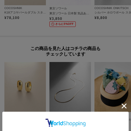
プは1つになり、商品が全て揃ってからの発送となります。
COCOSHNIK
COCOSHNIK ONKITSCH
東京ソワール
K18アコヤパールダブル スタッドピアス
東京ソワール 日本製 気品ある装いに 貝パールピアス【喪服・礼服・セレモニー・結婚式】
各お届け時期毎に、商品の発送をご希望の場合は1点づつカートに入れてご購
¥
78,100
¥
8,800
¥
3,850
入ください。
カートグループについてはこちら
さらに5%OFF
この商品を見た人はコチラの商品も
チェックしています
COCOSHNIK
COCOSHNIK
UNTITLED
K18中空甲丸 中折れピアス
K18フラットスネーク ネックレス細
【Lucky】フルーツチャー
¥
345,400
¥
217,800
¥
5,555