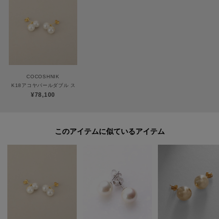
ココシュニックの商品はジュエリーの為、通常のお直しセンターでの修理の
対応ができません。
商品と品質証明書をご持参いただき、お近くの直営店へお持込下さい。
お修理内容によっては有償の場合やお受けできない場合もございます。
ショップリスト・連絡先はお取り扱いショップ検索でご確認お願い致しま
す。
COCOSHNIK
K18アコヤパールダブル スタッドピアス
¥78,100
【プレオーダー商品をご注文時の注意点】
◆お届け予定について
工場の生産の都合上、お届け予定が変更になる場合がございます。
このアイテムに似ているアイテム
発送日の前後については予めご了承ください。
◆商品画像・商品情報について
実際の商品と仕様、加工、サイズ、素材等が若干異なる場合がございます。
取り扱い方法に関して商品に付いている洗濯ネーム・注意下げ札をご確認く
ださい。
◆注文取り消し・返品が可能です。商品着荷後の返品も可能です。（ただし
返品送料はお客様負担になります。）
◆お届け時期の違う予約商品を、複数点カートに入れた場合、カートグルー