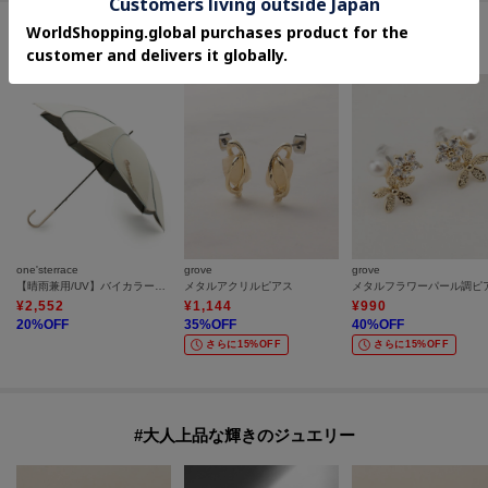
セールアイテムからのおすすめ
one'sterrace
grove
grove
【晴雨兼用/UV】バイカラーパイピング 長傘
メタルアクリルピアス
メタルフラワーパール調ピ
¥
2,552
¥
1,144
¥
990
20
%OFF
35
%OFF
40
%OFF
さらに15%OFF
さらに15%OFF
#大人上品な輝きのジュエリー