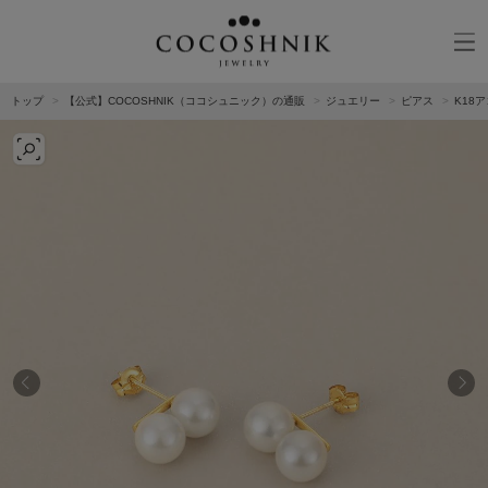
トップ
【公式】COCOSHNIK（ココシュニック）の通販
ジュエリー
ピアス
K18
CATEGORY
MATERIAL
NECKELACE
K18GOLD
RING
K10GOLD
PIERCED EARRINGS
PLATINUM
EAR CUFF
DIAMOND
BLACELET/BANGLE
PEARL
WRISTWATCH
OTHER
BRAND