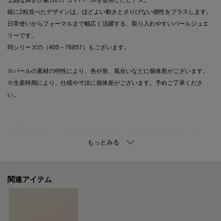
縦に2粒並べたデザインは、ほどよい動きとさりげない個性をプラスします。
日常使いからフォーマルまで幅広く活躍する、取り入れやすいパールジュエ
リーです。
同シリーズの（405－76857）もございます。
※パールの素材の特性により、色や形、風合いなどに個体差がございます。
※生産時期により、仕様や寸法に個体差がございます。予めご了承くださ
い。
※照明の関係により、実際よりも色味が違って見える場合があります。ま
た、パソコン・スマートフォンなどの環境により、若干製品と画像のカラー
が異なる場合もございます。
関連アイテム
ご購入商品の修理について
ココシュニックの商品はジュエリーの為、通常のお直しセンターでの修理の