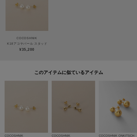
対応ができません。
商品と品質証明書をご持参いただき、お近くの直営店へお持込下さい。
お修理内容によっては有償の場合やお受けできない場合もございます。
ショップリスト・連絡先はお取り扱いショップ検索でご確認お願い致しま
す。
COCOSHNIK
K18アコヤパール スタッドピアス
¥35,200
【プレオーダー商品をご注文時の注意点】
◆お届け予定について
工場の生産の都合上、お届け予定が変更になる場合がございます。
このアイテムに似ているアイテム
発送日の前後については予めご了承ください。
◆商品画像・商品情報について
実際の商品と仕様、加工、サイズ、素材等が若干異なる場合がございます。
取り扱い方法に関して商品に付いている洗濯ネーム・注意下げ札をご確認く
ださい。
◆注文取り消し・返品が可能です。商品着荷後の返品も可能です。（ただし
返品送料はお客様負担になります。）
◆お届け時期の違う予約商品を、複数点カートに入れた場合、カートグルー
プは1つになり、商品が全て揃ってからの発送となります。
COCOSHNIK
COCOSHNIK
COCOSHNIK ONKITSCH