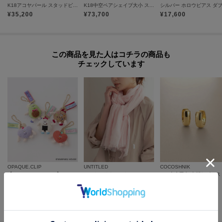
K18アコヤパール スタッドピアス
K18中空ペアシェイプ大小 スタッドピアス
各お届け時期毎に、商品の発送をご希望の場合は1点づつカートに入れてご購
¥
35,200
¥
73,700
¥
17,600
入ください。
カートグループについてはこちら
この商品を見た人はコチラの商品も
チェックしています
OPAQUE.CLIP
UNTITLED
COCOSHNIK
【WANPAKU HOUSE】アソートパペットチャーム
コットンリネンストール
K18中空甲丸 中折れピアス
¥
3,979
¥
3,564
¥
345,400
60
%OFF
さらに5%OFF