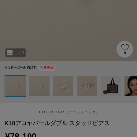
ABOUT
AFTERCARE & REPAIRS
JOURNAL
SUSTAINABLE
SHOP LIST
EMAIL NEWSLETTER
1
/
8
9
イエローゴールド(106)
00
残り
2
点
COCOSHNIK
(ココシュニック)
K18アコヤパールダブル スタッドピアス
¥78,100