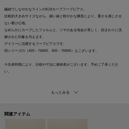
繊細でしなやかなラインのK18カーブフープピアス。
比較的大きめサイズながら、細い線と軽やかな構造により、重さを感じさせ
ない着け心地。
なめらかにカーブしたフォルムと、ツヤのある地金が美しく、顔まわりに洗
練された印象を与えます。
デイリーに活躍するフープピアスです。
同シリーズの（405－76865、405－76866）もございます。
※生産時期により、仕様や寸法に個体差がございます。予めご了承くださ
い。
※照明の関係により、実際よりも色味が違って見える場合があります。ま
た、パソコン・スマートフォンなどの環境により、若干製品と画像のカラー
が異なる場合もございます。
関連アイテム