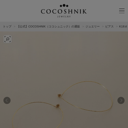
トップ
【公式】COCOSHNIK（ココシュニック）の通販
ジュエリー
ピアス
K18
CATEGORY
MATERIAL
NECKELACE
K18GOLD
RING
K10GOLD
PIERCED EARRINGS
PLATINUM
EAR CUFF
DIAMOND
BLACELET/BANGLE
PEARL
WRISTWATCH
OTHER
BRAND