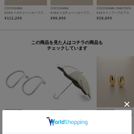
◆お届け時期の違う予約商品を、複数点カートに入れた場合、カートグルー
COCOSHNIK
COCOSHNIK
COCOSHNIK ONKITSCH
K18オメガチェーンカーブフープ ピアス中
K18オメガチェーンカーブフープ ピアス小
K10ラインフープピアス
プは1つになり、商品が全て揃ってからの発送となります。
¥
112,200
¥
96,800
¥
28,600
各お届け時期毎に、商品の発送をご希望の場合は1点づつカートに入れてご購
入ください。
カートグループについてはこちら
この商品を見た人はコチラの商品も
チェックしています
COCOSHNIK
one'sterrace
COCOSHNIK
シルバー トラペーズ スタッズピアス
【晴雨兼用/UV】バイカラーパイピング 長傘
K18中空甲丸 中折れピアス
¥
22,000
¥
2,552
¥
345,400
20
%OFF
さらに10%OFF