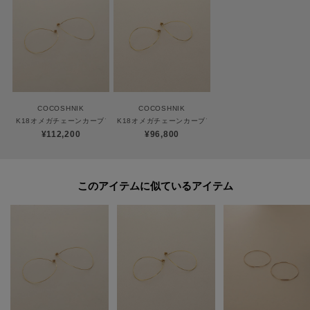
ご購入商品の修理について
ココシュニックの商品はジュエリーの為、通常のお直しセンターでの修理の
対応ができません。
商品と品質証明書をご持参いただき、お近くの直営店へお持込下さい。
お修理内容によっては有償の場合やお受けできない場合もございます。
ショップリスト・連絡先はお取り扱いショップ検索でご確認お願い致しま
COCOSHNIK
COCOSHNIK
す。
K18オメガチェーンカーブフープ ピアス中
K18オメガチェーンカーブフープ ピアス小
¥112,200
¥96,800
【プレオーダー商品をご注文時の注意点】
◆お届け予定について
このアイテムに似ているアイテム
工場の生産の都合上、お届け予定が変更になる場合がございます。
発送日の前後については予めご了承ください。
◆商品画像・商品情報について
実際の商品と仕様、加工、サイズ、素材等が若干異なる場合がございます。
取り扱い方法に関して商品に付いている洗濯ネーム・注意下げ札をご確認く
ださい。
◆注文取り消し・返品が可能です。商品着荷後の返品も可能です。（ただし
返品送料はお客様負担になります。）