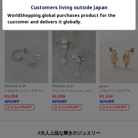
セールアイテムからのおすすめ
OPAQUE.CLIP
OPAQUE.CLIP
grove
メタル×キュービックサークルピアス
フェイクパールしゃらしゃらピアス
メタルアクリルピアス
¥
1,056
¥
1,056
¥
1,144
40
%OFF
40
%OFF
35
%OFF
さらに10%OFF
さらに10%OFF
さらに15%OFF
#大人上品な輝きのジュエリー