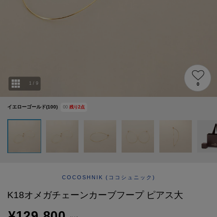
ABOUT
AFTERCARE & REPAIRS
JOURNAL
SUSTAINABLE
SHOP LIST
EMAIL NEWSLETTER
1
/
9
0
イエローゴールド(100)
00
残り
2
点
COCOSHNIK
(ココシュニック)
K18オメガチェーンカーブフープ ピアス大
¥129,800