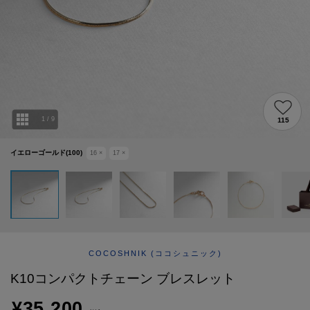
ABOUT
AFTERCARE & REPAIRS
JOURNAL
SUSTAINABLE
SHOP LIST
EMAIL NEWSLETTER
1
/
9
115
イエローゴールド(100)
16
×
17
×
COCOSHNIK
(ココシュニック)
K10コンパクトチェーン ブレスレット
¥35,200