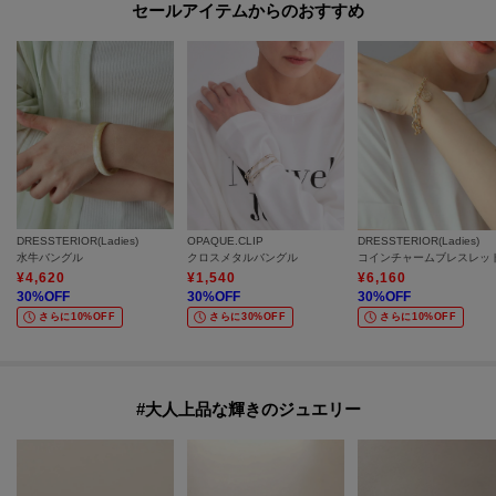
セールアイテムからのおすすめ
DRESSTERIOR(Ladies)
OPAQUE.CLIP
DRESSTERIOR(Ladies)
水牛バングル
クロスメタルバングル
コインチャームブレスレッ
¥
4,620
¥
1,540
¥
6,160
30
%OFF
30
%OFF
30
%OFF
さらに10%OFF
さらに30%OFF
さらに10%OFF
#大人上品な輝きのジュエリー