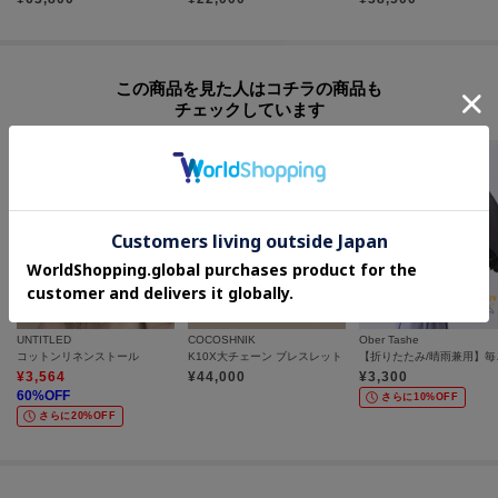
この商品を見た人はコチラの商品も
チェックしています
UNTITLED
COCOSHNIK
Ober Tashe
コットンリネンストール
K10X大チェーン ブレスレット
【折りたたみ/
¥
3,564
¥
44,000
¥
3,300
60
%OFF
さらに10%OFF
さらに20%OFF