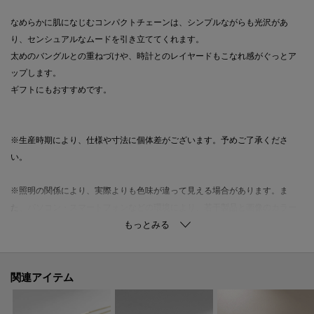
なめらかに肌になじむコンパクトチェーンは、シンプルながらも光沢があ
り、センシュアルなムードを引き立ててくれます。
太めのバングルとの重ねづけや、時計とのレイヤードもこなれ感がぐっとア
ップします。
ギフトにもおすすめです。
※生産時期により、仕様や寸法に個体差がございます。予めご了承くださ
い。
※照明の関係により、実際よりも色味が違って見える場合があります。ま
た、パソコン・スマートフォンなどの環境により、若干製品と画像のカラー
が異なる場合もございます。
関連アイテム
ご購入商品の修理についてココシュニックの商品はジュエリーの為、通常の
お直しセンターでの修理の対応ができません。商品と品質証明書をご持参い