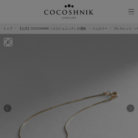
トップ
【公式】COCOSHNIK（ココシュニック）の通販
ジュエリー
ブレスレット・バ
CATEGORY
MATERIAL
NECKELACE
K18GOLD
RING
K10GOLD
PIERCED EARRINGS
PLATINUM
EAR CUFF
DIAMOND
BLACELET/BANGLE
PEARL
WRISTWATCH
OTHER
BRAND