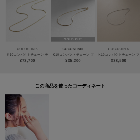
ただき、お近くの直営店へお持込下さい。お修理内容によっては有償の場合
やお受けできない場合もございます。ショップリスト・連絡先はお取り扱い
ショップ検索でご確認お願い致します。
SOLD OUT
雑誌掲載
COCOSHNIK
COCOSHNIK
COCOSHNIK
BAILA 2022年 3月号 掲載
CLASSY 1月号 掲載
K10コンパクトチェーン チョーカー
K10コンパクトチェーン ブレスレット
K10コンパクトチェーン ブ
¥73,700
¥35,200
¥38,500
この商品を使った