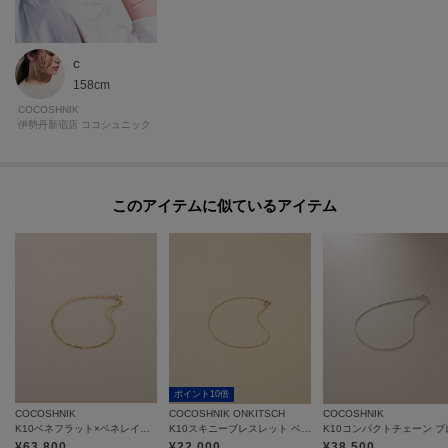
c
158cm
COCOSHNIK
伊勢丹新宿店 ココシュニック
このアイテムに似ているアイテム
ポイント10倍
COCOSHNIK
COCOSHNIK ONKITSCH
COCOSHNIK
K10ベネフラット×ベネレイヤード ブレスレット
K10スキニーブレスレット ベネチアン
¥
63,800
¥
22,000
¥
38,500