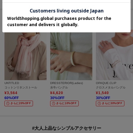
セールアイテムからのおすすめ
UNTITLED
DRESSTERIOR(Ladies)
OPAQUE.CLIP
コットンリネンストール
水牛バングル
クロスメタルバングル
¥
3,564
¥
4,620
¥
1,540
60
%OFF
30
%OFF
30
%OFF
さらに20%OFF
さらに10%OFF
さらに30%OFF
#大人上品なシンプルアクセサリー