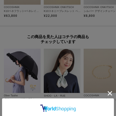
各お届け時期毎に、商品の発送をご希望の場合は1点づつカートに入れてご購
COCOSHNIK
COCOSHNIK ONKITSCH
COCOSHNIK ONKITSCH
K10ベネフラット×ベネレイヤード ブレスレット
K10スキニーブレスレット ベネチアン
入ください。
カートグループについてはこちら
¥
63,800
¥
22,000
¥
8,800
この商品を見た人はコチラの商品も
チェックしています
Ober Tashe
COCOSHNIK
SHOO・LA・RUE
【折りたたみ/晴雨兼用】毎シーズン大人気！遮光率100％！2段折傘フリル日傘
K10X大チェーン ブレスレ
【接触冷感／UVカット】ひんやりワンタッチスカーフ
¥
3,300
¥
44,000
¥
2,489
さらに10%OFF
さらに20%OFF