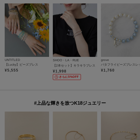
UNTITLED
grove
SHOO・LA・RUE
【Lucky】ビーズブレス
バタフライビーズブレスレ
【2本セット】キラキラブレス
¥
5,555
¥
1,760
¥
1,998
さらに5%OFF
#上品な輝きを放つK18ジュエリー