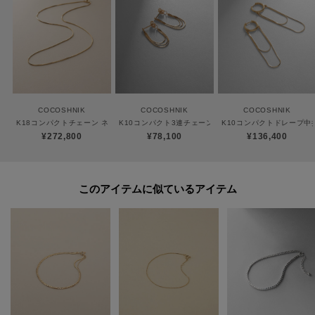
対応ができません。
商品と品質証明書をご持参いただき、お近くの直営店へお持込下さい。
お修理内容によっては有償の場合やお受けできない場合もございます。
ショップリスト・連絡先はお取り扱いショップ検索でご確認お願い致しま
す。
COCOSHNIK
COCOSHNIK
COCOSHNIK
K18コンパクトチェーン ネックレス太40cm
K10コンパクト3連チェーン フープピアス
K10コンパクトドレープ中
【プレオーダー商品をご注文時の注意点】
¥272,800
¥78,100
¥136,400
◆お届け予定について
工場の生産の都合上、お届け予定が変更になる場合がございます。
発送日の前後については予めご了承ください。
このアイテムに似ているアイテム
◆商品画像・商品情報について
実際の商品と仕様、加工、サイズ、素材等が若干異なる場合がございます。
取り扱い方法に関して商品に付いている洗濯ネーム・注意下げ札をご確認く
ださい。
◆注文取り消し・返品が可能です。商品着荷後の返品も可能です。（ただし
返品送料はお客様負担になります。）
◆お届け時期の違う予約商品を、複数点カートに入れた場合、カートグルー
プは1つになり、商品が全て揃ってからの発送となります。