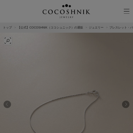
トップ
【公式】COCOSHNIK（ココシュニック）の通販
ジュエリー
ブレスレット・バ
CATEGORY
MATERIAL
NECKELACE
K18GOLD
RING
K10GOLD
PIERCED EARRINGS
PLATINUM
EAR CUFF
DIAMOND
BLACELET/BANGLE
PEARL
WRISTWATCH
OTHER
BRAND