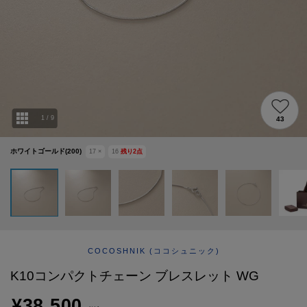
ABOUT
AFTERCARE & REPAIRS
JOURNAL
SUSTAINABLE
SHOP LIST
EMAIL NEWSLETTER
1
/
9
43
ホワイトゴールド(200)
17
×
16
残り
2
点
COCOSHNIK
(ココシュニック)
K10コンパクトチェーン ブレスレット WG
¥38,500