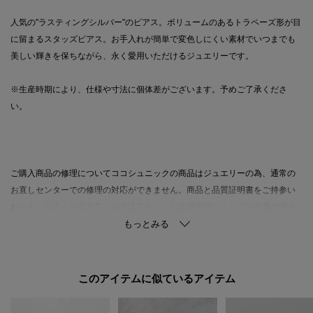
人気の"ラスティングシルバー"のピアス。ボリュームのあるトラペーズ形が目
に留まるスタッズピアス。お手入れが簡単で変色しにくい素材でいつまでも
美しい輝きを保ちながら、永く愛用いただけるジュエリーです。
※生産時期により、仕様や寸法に個体差がございます。予めご了承くださ
い。
ご購入商品の修理についてココシュニックの商品はジュエリーの為、通常の
お直しセンターでの修理の対応ができません。商品と品質証明書をご持参い
ただき、お近くの直営店へお持込下さい。お修理内容によっては有償の場合
やお受けできない場合もございます。ショップリスト・連絡先はお取り扱い
ショップ検索でご確認お願い致します。
このアイテムに似ているアイテム
雑誌掲載