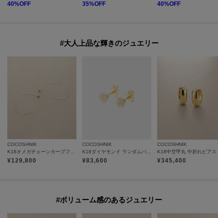
40
%OFF
35
%OFF
40
%OFF
#大人上品な輝きのジュエリー
COCOSHNIK
COCOSHNIK
COCOSHNIK
K18オメガチェーンカーブフープ ピアス大
K18ダイヤモンド ランダムパヴェ ラウンド スタッドピアス
K18中空甲丸 中折れピアス
¥
129,800
¥
83,600
¥
345,400
#ボリューム感のあるジュエリー