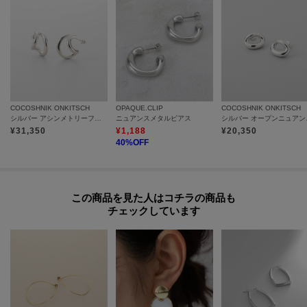
BAILA 1月号 掲載
eclat 5月号 掲載
Oggi 11月号 掲載
BAILA 8月号 掲載
COCOSHNIK ONKITSCH
OPAQUE.CLIP
COCOSHNIK ONKITSCH
シルバー アシンメトリーフープピアス
ニュアンスメタルピアス
シルバ
¥
31,350
¥
1,188
¥
20,350
40
%OFF
この商品を見た人はコチラの商品も
チェックしています