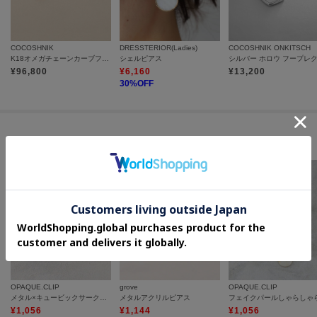
COCOSHNIK
DRESSTERIOR(Ladies)
COCOSHNIK ONKITSCH
K18オメガチェーンカーブフープ ピアス小
シェルピアス
¥
96,800
¥
6,160
¥
13,200
30
%OFF
セールアイテムからのおすすめ
OPAQUE.CLIP
grove
OPAQUE.CLIP
メタル×キュービックサークルピアス
メタルアクリルピアス
¥
1,056
¥
1,144
¥
1,056