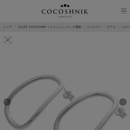
トップ
【公式】COCOSHNIK（ココシュニック）の通販
ジュエリー
ピアス
シルバ
CATEGORY
MATERIAL
NECKELACE
K18GOLD
RING
K10GOLD
PIERCED EARRINGS
PLATINUM
EAR CUFF
DIAMOND
BLACELET/BANGLE
PEARL
WRISTWATCH
OTHER
BRAND