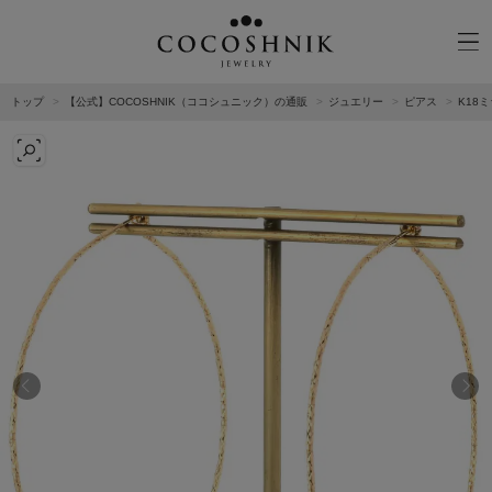
トップ
【公式】COCOSHNIK（ココシュニック）の通販
ジュエリー
ピアス
K18
CATEGORY
MATERIAL
NECKELACE
K18GOLD
RING
K10GOLD
PIERCED EARRINGS
PLATINUM
EAR CUFF
DIAMOND
BLACELET/BANGLE
PEARL
WRISTWATCH
OTHER
BRAND