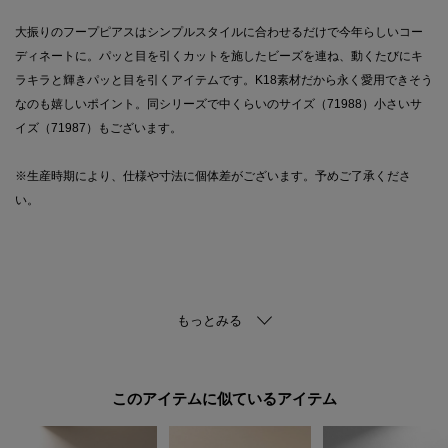
大振りのフープピアスはシンプルスタイルに合わせるだけで今年らしいコー
ディネートに。パッと目を引くカットを施したビーズを連ね、動くたびにキ
ラキラと輝きパッと目を引くアイテムです。K18素材だから永く愛用できそう
なのも嬉しいポイント。同シリーズで中くらいのサイズ（71988）小さいサ
イズ（71987）もございます。
※生産時期により、仕様や寸法に個体差がございます。予めご了承くださ
い。
ご購入商品の修理についてココシュニックの商品はジュエリーの為、通常の
お直しセンターでの修理の対応ができません。商品と品質証明書をご持参い
ただき、お近くの直営店へお持込下さい。お修理内容によっては有償の場合
やお受けできない場合もございます。ショップリスト・連絡先はお取り扱い
このアイテムに似ているアイテム
ショップ検索でご確認お願い致します。