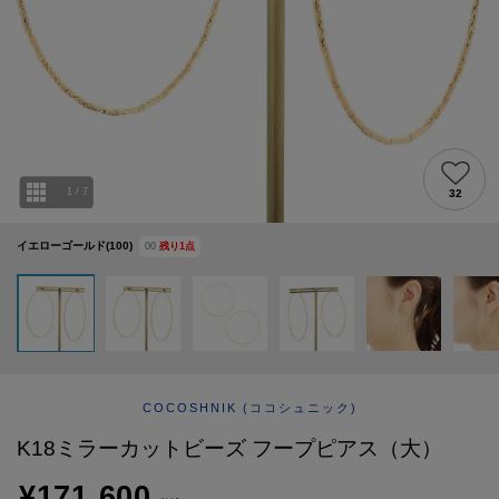
ABOUT
AFTERCARE & REPAIRS
JOURNAL
SUSTAINABLE
SHOP LIST
EMAIL NEWSLETTER
1
/
7
32
イエローゴールド(100)
00
残り
1
点
COCOSHNIK
(ココシュニック)
K18ミラーカットビーズ フープピアス（大）
¥171,600