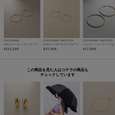
雑誌掲載
STORY 4月号 掲載
JJ 5月号 掲載
CLASSY 1月号 掲載
CLASSY 12月号 掲載
COCOSHNIK
COCOSHNIK ONKITSCH
COCOSHNIK ONKITSCH
K18ミラーカットビーズ フープピアス（小）
K10カットボールフープピアス
シルバー
¥
112,200
¥
37,400
¥
17,050
この商品を見た人はコチラの商品も
チェックしています