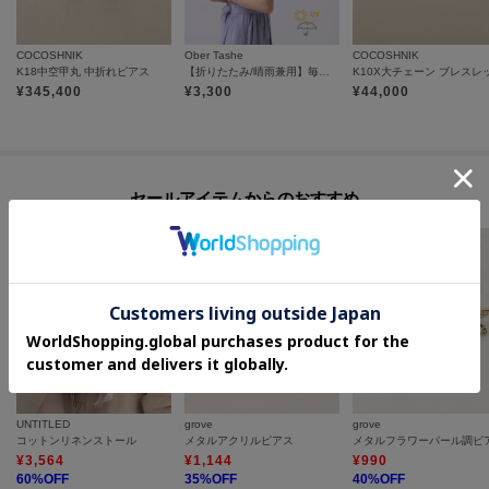
COCOSHNIK
Ober Tashe
COCOSHNIK
K18中空甲丸 中折れピアス
【折りたたみ/晴雨兼用】毎シーズン大人気！遮光率100％！2段折傘フリル日傘
K10X大チェーン ブレスレ
¥
345,400
¥
3,300
¥
44,000
セールアイテムからのおすすめ
UNTITLED
grove
grove
コットンリネンストール
メタルアクリルピアス
メタルフラワーパール調ピ
¥
3,564
¥
1,144
¥
990
60
%OFF
35
%OFF
40
%OFF