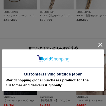
COCOSHNIK
COCOSHNIK
COCOSHNIK
K18フラットスネーク ネックレス細
RG Kii：別注モデルスクエア ウォッチ（ブラック）
¥
217,800
¥
30,800
¥
30,800
セールアイテムからのおすすめ
UNTITLED
one'sterrace
UNTITLED
【ステンレスチェーン】モダンビーンズトップ
【晴雨兼用/UV】バイカラーパイピング 長傘
コットンリネンストール
¥
4,752
¥
2,552
¥
3,564