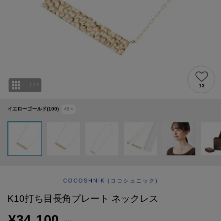
ABOUT
AFTERCARE & REPAIRS
JOURNAL
SUSTAINABLE
SHOP LIST
EMAIL NEWSLETTER
1
/
7
13
イエローゴールド(100)
48
×
COCOSHNIK
(ココシュニック)
K10打ち目長角プレート ネックレス
¥34,100