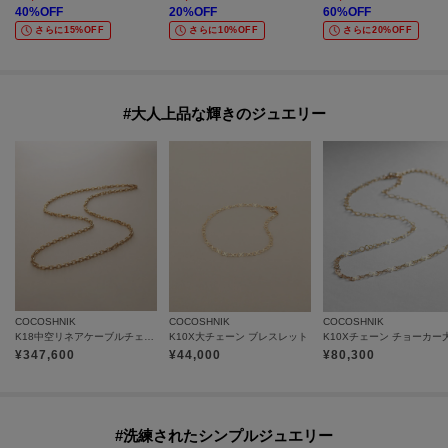
40
%OFF
20
%OFF
60
%OFF
さらに15%OFF
さらに10%OFF
さらに20%OFF
#大人上品な輝きのジュエリー
COCOSHNIK
COCOSHNIK
COCOSHNIK
K18中空リネアケーブルチェーン ネックレス細
K10X大チェーン ブレスレット
K10Xチェーン チョーカー
¥
347,600
¥
44,000
¥
80,300
#洗練されたシンプルジュエリー