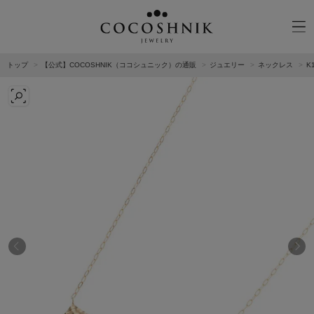
トップ
【公式】COCOSHNIK（ココシュニック）の通販
ジュエリー
ネックレス
K
CATEGORY
MATERIAL
NECKELACE
K18GOLD
RING
K10GOLD
PIERCED EARRINGS
PLATINUM
EAR CUFF
DIAMOND
BLACELET/BANGLE
PEARL
WRISTWATCH
OTHER
BRAND