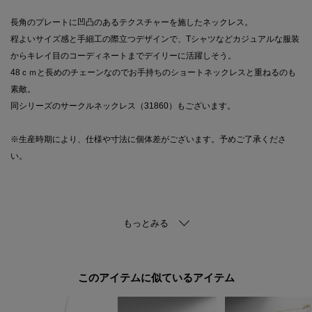
長角のプレートに凹凸のあるテクスチャーを施したネックレス。
程よいサイズ感と手細工の際立つデザインで、Tシャツなどカジュアルな服装
からキレイ目のコーディネートまでデイリーに活躍しそう。
48ｃｍと長めのチェーンなのでお手持ちのショートネックレスと重ねるのも
素敵。
同シリーズのサークルネックレス（31860）もございます。
※生産時期により、仕様や寸法に個体差がございます。予めご了承くださ
い。
ご購入商品の修理についてココシュニックの商品はジュエリーの為、通常の
お直しセンターでの修理の対応ができません。商品と品質証明書をご持参い
ただき、お近くの直営店へお持込下さい。お修理内容によっては有償の場合
やお受けできない場合もございます。ショップリスト・連絡先はお取り扱い
このアイテムに似ているアイテム
ショップ検索でご確認お願い致します。