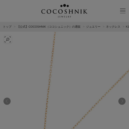
トップ
【公式】COCOSHNIK（ココシュニック）の通販
ジュエリー
ネックレス
K
CATEGORY
MATERIAL
NECKELACE
K18GOLD
RING
K10GOLD
PIERCED EARRINGS
PLATINUM
EAR CUFF
DIAMOND
BLACELET/BANGLE
PEARL
WRISTWATCH
OTHER
BRAND