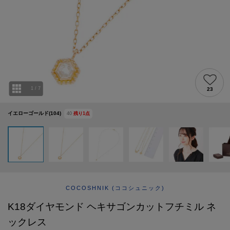
ABOUT
AFTERCARE & REPAIRS
JOURNAL
SUSTAINABLE
SHOP LIST
EMAIL NEWSLETTER
1
/
7
23
イエローゴールド(104)
40
残り
1
点
COCOSHNIK
(ココシュニック)
K18ダイヤモンド ヘキサゴンカットフチミル ネ
ックレス