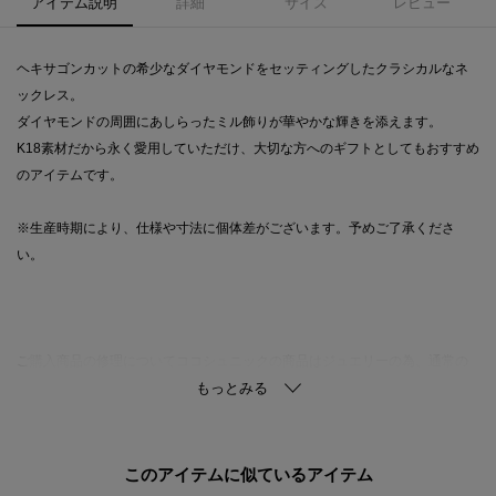
アイテム説明
詳細
サイズ
レビュー
ヘキサゴンカットの希少なダイヤモンドをセッティングしたクラシカルなネ
ックレス。
ダイヤモンドの周囲にあしらったミル飾りが華やかな輝きを添えます。
K18素材だから永く愛用していただけ、大切な方へのギフトとしてもおすすめ
のアイテムです。
※生産時期により、仕様や寸法に個体差がございます。予めご了承くださ
い。
ご購入商品の修理についてココシュニックの商品はジュエリーの為、通常の
お直しセンターでの修理の対応ができません。商品と品質証明書をご持参い
ただき、お近くの直営店へお持込下さい。お修理内容によっては有償の場合
やお受けできない場合もございます。ショップリスト・連絡先はお取り扱い
ショップ検索でご確認お願い致します。
このアイテムに似ているアイテム