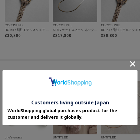
COCOSHNIK
COCOSHNIK
COCOSHNIK
RG Kii：別注モデルスクエア ウォッチ（ブラック）
K18フラットスネーク ネックレス細
¥
30,800
¥
217,800
¥
30,800
セールアイテムからのおすすめ
one'sterrace
UNTITLED
UNTITLED