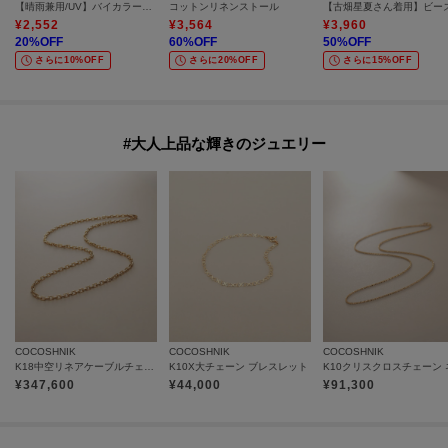
【晴雨兼用/UV】バイカラーパイピング 長傘
コットンリネンストール
¥
2,552
¥
3,564
¥
3,960
20
%OFF
60
%OFF
50
%OFF
さらに10%OFF
さらに20%OFF
さらに15%OFF
#大人上品な輝きのジュエリー
COCOSHNIK
COCOSHNIK
COCOSHNIK
K18中空リネアケーブルチェーン ネックレス細
K10X大チェーン ブレスレット
¥
347,600
¥
44,000
¥
91,300