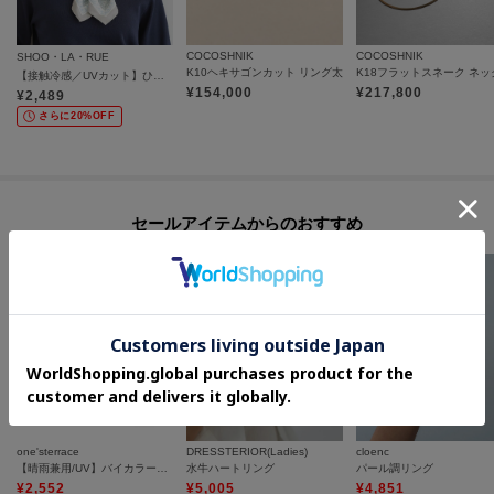
COCOSHNIK
COCOSHNIK
SHOO・LA・RUE
K10ヘキサゴンカット リング太
【接触冷感／UVカット】ひんやりワンタッチスカーフ
¥
154,000
¥
217,800
¥
2,489
さらに20%OFF
セールアイテムからのおすすめ
one'sterrace
DRESSTERIOR(Ladies)
cloenc
【晴雨兼用/UV】バイカラーパイピング 長傘
水牛ハートリング
パール調リング
¥
2,552
¥
5,005
¥
4,851