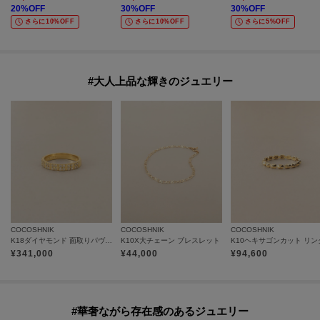
20
%OFF
30
%OFF
30
%OFF
さらに10%OFF
さらに10%OFF
さらに5%OFF
#大人上品な輝きのジュエリー
COCOSHNIK
COCOSHNIK
COCOSHNIK
K18ダイヤモンド 面取りパヴェ リング細
K10X大チェーン ブレスレット
K10ヘキサゴンカット リン
¥
341,000
¥
44,000
¥
94,600
#華奢ながら存在感のあるジュエリー