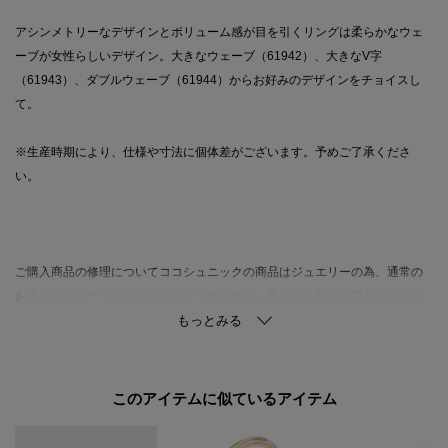
アシンメトリーなデザインとボリューム感が目を引くリングは柔らかなウェ
ーブが女性らしいデザイン。大きなウェーブ（61942）、大きなV字
（61943）、ダブルウェーブ（61944）からお好みのデザインをチョイスし
て。
※生産時期により、仕様や寸法に個体差がございます。予めご了承くださ
い。
ご購入商品の修理についてココシュニックの商品はジュエリーの為、通常の
お直しセンターでの修理の対応ができません。商品と品質証明書をご持参い
ただき、お近くの直営店へお持込下さい。お修理内容によっては有償の場合
やお受けできない場合もございます。ショップリスト・連絡先はお取り扱い
ショップ検索でご確認お願い致します。
このアイテムに似ているアイテム
雑誌掲載