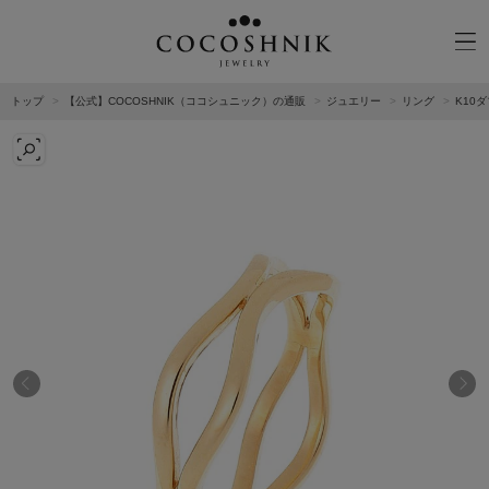
トップ
【公式】COCOSHNIK（ココシュニック）の通販
ジュエリー
リング
K10
CATEGORY
MATERIAL
NECKELACE
K18GOLD
RING
K10GOLD
PIERCED EARRINGS
PLATINUM
EAR CUFF
DIAMOND
BLACELET/BANGLE
PEARL
WRISTWATCH
OTHER
BRAND