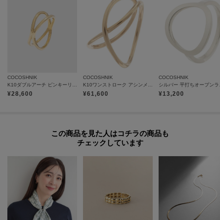
Can Cam 2022年 8月号 掲載
Can Cam 2022年 7月号 掲載
MORE 2022年 4月号 掲載
COCOSHNIK
COCOSHNIK
COCOSHNIK
K10ダブルアーチ ピンキーリング
K10ワンストローク アシンメトリー Ｘリング
シルバー
¥
28,600
¥
61,600
¥
13,200
この商品を見た人はコチラの商品も
チェックしています