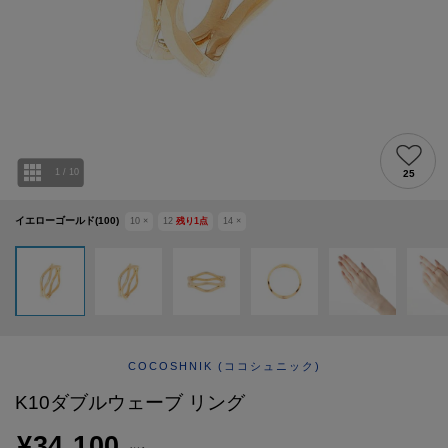
ABOUT
AFTERCARE & REPAIRS
JOURNAL
SUSTAINABLE
SHOP LIST
EMAIL NEWSLETTER
1
/
10
25
イエローゴールド(100)
10
×
12
残り
1
点
14
×
COCOSHNIK
(ココシュニック)
K10ダブルウェーブ リング
¥34,100