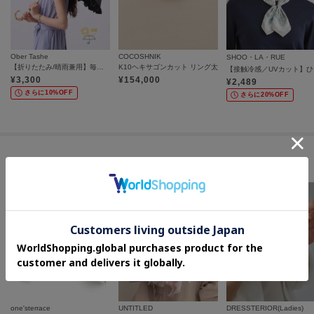
Ober Tashe
COCOSHNIK
SHOO・LA・RUE
【折りたたみ/晴雨兼用】毎シーズン大人気！遮光率100％！2段折傘フリル日傘
K10ヘキサゴンカット リング太
【接
¥
3,300
¥
154,000
¥
2,489
さらに10%OFF
さらに20%OFF
セールアイテムからのおすすめ
one'sterrace
UNTITLED
DRESSTERIOR(Ladies)