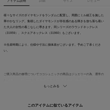
アイテム説明
詳細
サイズ
レビュー
様々なサイズのダイヤモンドをランダムに配置し、周囲にミル細工を施した
華やかなリング。集積したダイヤモンドが存在感のある輝きを放ち落ち着い
た大人の女性の着こなしに導きます。同シリーズのラウンドネックレス
（31959）、スクエアネックレス（31960）もございます。
※生産時期により、仕様や寸法に個体差がございます。予めご了承くださ
い。
ご購入商品の修理についてココシュニックの商品はジュエリーの為、通常の
お直しセンターでの修理の対応ができません。商品と品質証明書をご持参い
ただき、お近くの直営店へお持込下さい。お修理内容によっては有償の場合
やお受けできない場合もございます。ショップリスト・連絡先はお取り扱い
ショップ検索でご確認お願い致します。
このアイテムに似ているアイテム