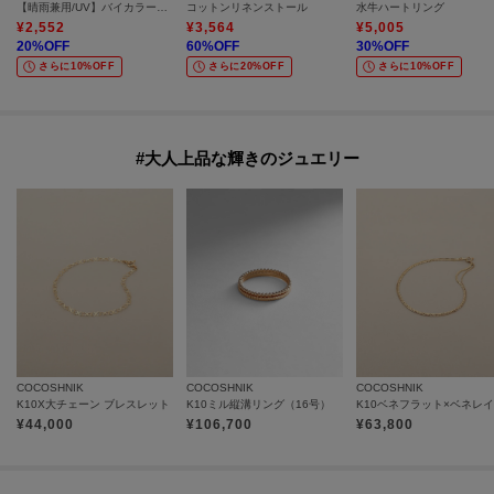
【晴雨兼用/UV】バイカラーパイピング 長傘
コットンリネンストール
水牛ハートリング
¥
2,552
¥
3,564
¥
5,005
20
%OFF
60
%OFF
30
%OFF
さらに10%OFF
さらに20%OFF
さらに10%OFF
#大人上品な輝きのジュエリー
COCOSHNIK
COCOSHNIK
COCOSHNIK
K10X大チェーン ブレスレット
K10ミル縦溝リング（16号）
¥
44,000
¥
106,700
¥
63,800