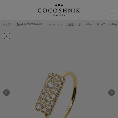
トップ
【公式】COCOSHNIK（ココシュニック）の通販
ジュエリー
リング
K18
CATEGORY
MATERIAL
NECKELACE
K18GOLD
RING
K10GOLD
PIERCED EARRINGS
PLATINUM
EAR CUFF
DIAMOND
BLACELET/BANGLE
PEARL
WRISTWATCH
OTHER
BRAND