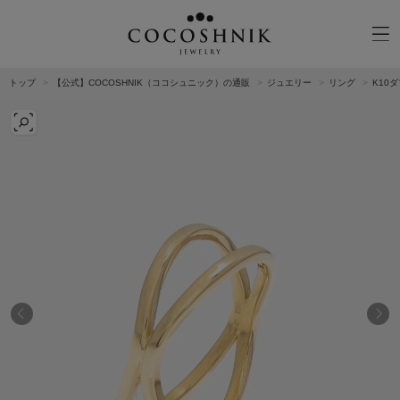
トップ
【公式】COCOSHNIK（ココシュニック）の通販
ジュエリー
リング
K10
CATEGORY
MATERIAL
NECKELACE
K18GOLD
RING
K10GOLD
PIERCED EARRINGS
PLATINUM
EAR CUFF
DIAMOND
BLACELET/BANGLE
PEARL
WRISTWATCH
OTHER
BRAND