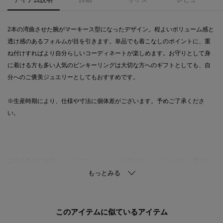
2本の湾曲させた腕がマーキース型になったデザイン。程よいボリューム感と
透け感のあるフォルムが目を引きます。単品でも着こなしのポイントに、重
ね付けすればより自分らしいコーディネートが楽しめます。お守りとして身
に着ける方も多い人気のピンキーリングは大切な方へのギフトとしても、自
分へのご褒美ジュエリーとしてもおすすめです。
※生産時期により、仕様や寸法に個体差がございます。予めご了承くださ
い。
ご購入商品の修理についてココシュニックの商品はジュエリーの為、通常の
お直しセンターでの修理の対応ができません。商品と品質証明書をご持参い
ただき、お近くの直営店へお持込下さい。お修理内容によっては有償の場合
やお受けできない場合もございます。ショップリスト・連絡先はお取り扱い
ショップ検索でご確認お願い致します。
このアイテムに似ているアイテム