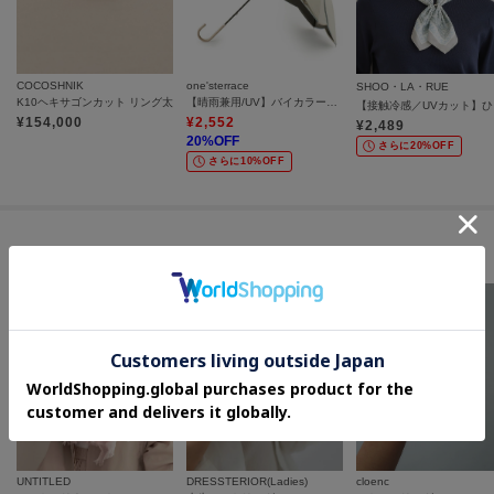
COCOSHNIK
one'sterrace
SHOO・LA・RUE
K10ヘキサゴンカット リング太
【晴雨兼用/UV】バイカラーパイピング 長傘
【接
¥
154,000
¥
2,552
¥
2,489
20
%OFF
さらに20%OFF
さらに10%OFF
セールアイテムからのおすすめ
UNTITLED
DRESSTERIOR(Ladies)
cloenc