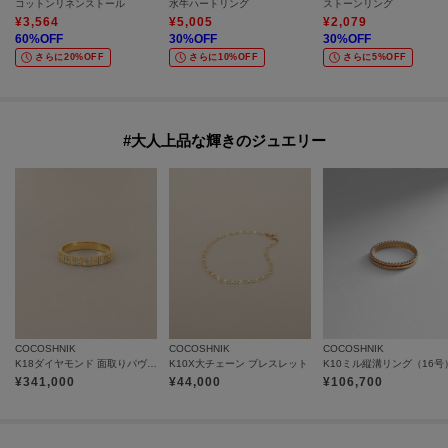
コットンリネンストール
水牛ハートリング
ストーンリング
¥
3,564
¥
5,005
¥
2,079
60
%OFF
30
%OFF
30
%OFF
さらに20%OFF
さらに10%OFF
さらに5%OFF
#大人上品な輝きのジュエリー
COCOSHNIK
COCOSHNIK
COCOSHNIK
K18ダイヤモンド 面取りパヴェ リング細
K10X大チェーン ブレスレット
K10ミル縦溝リング（16号
¥
341,000
¥
44,000
¥
106,700