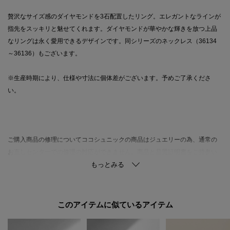
贅沢なサイズ感のダイヤモンドを3石配置したリング。エレガントなラインが
指先をスッキリと魅せてくれます。ダイヤモンドが華やかな輝きを放つ上品
なリングは永く愛用できるデザインです。同シリーズのネックレス（36134
～36136）もございます。
※生産時期により、仕様や寸法に個体差がございます。予めご了承くださ
い。
ご購入商品の修理についてココシュニックの商品はジュエリーの為、通常の
お直しセンターでの修理の対応ができません。商品と品質証明書をご持参い
ただき、お近くの直営店へお持込下さい。お修理内容によっては有償の場合
やお受けできない場合もございます。ショップリスト・連絡先はお取り扱い
ショップ検索でご確認お願い致します。
このアイテムに似ているアイテム