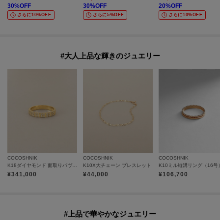
30
%OFF
30
%OFF
20
%OFF
さらに10%OFF
さらに5%OFF
さらに10%OFF
#大人上品な輝きのジュエリー
COCOSHNIK
COCOSHNIK
COCOSHNIK
K18ダイヤモンド 面取りパヴェ リング細
K10X大チェーン ブレスレット
K10ミル縦溝リング（16号
¥
341,000
¥
44,000
¥
106,700
#上品で華やかなジュエリー