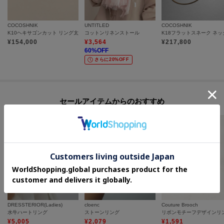
COCOSHNIK
UNTITLED
COCOSHNIK
K10ヘキサゴンカット リング太
コットンリネンストール
¥
154,000
¥
3,564
¥
217,800
60
%OFF
さらに20%OFF
セールアイテムからのおすすめ
DRESSTERIOR(Ladies)
cloenc
Couture Brooch
水牛ハートリング
ストーンリング
リボンモチーフデザインリ
¥
5,005
¥
2,079
¥
1,591