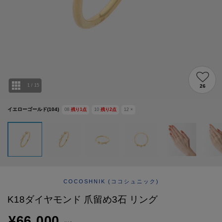
ABOUT
AFTERCARE & REPAIRS
JOURNAL
SUSTAINABLE
SHOP LIST
EMAIL NEWSLETTER
1
/
15
26
イエローゴールド(104)
08
残り
1
点
10
残り
2
点
12
×
COCOSHNIK
(ココシュニック)
K18ダイヤモンド 爪留め3石 リング
¥66,000