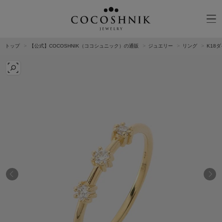
トップ
【公式】COCOSHNIK（ココシュニック）の通販
ジュエリー
リング
K18
CATEGORY
MATERIAL
NECKELACE
K18GOLD
RING
K10GOLD
PIERCED EARRINGS
PLATINUM
EAR CUFF
DIAMOND
BLACELET/BANGLE
PEARL
WRISTWATCH
OTHER
BRAND