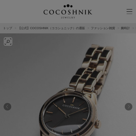
トップ
【公式】COCOSHNIK（ココシュニック）の通販
ファッション雑貨
腕時計
CATEGORY
MATERIAL
NECKELACE
K18GOLD
RING
K10GOLD
PIERCED EARRINGS
PLATINUM
EAR CUFF
DIAMOND
BLACELET/BANGLE
PEARL
WRISTWATCH
OTHER
BRAND