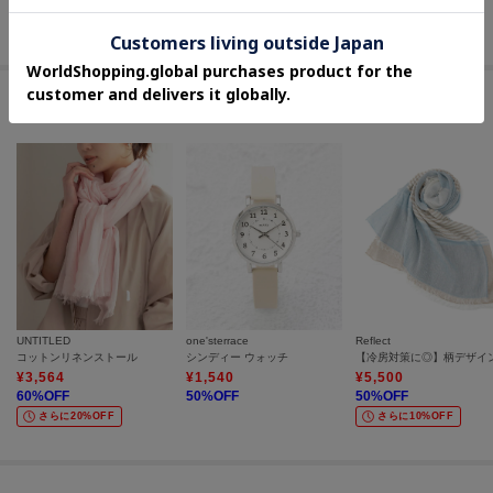
20
%OFF
さらに10%OFF
セールアイテムからのおすすめ
UNTITLED
one'sterrace
Reflect
コットンリネンストール
シンディー ウォッチ
¥
3,564
¥
1,540
¥
5,500
60
%OFF
50
%OFF
50
%OFF
さらに20%OFF
さらに10%OFF