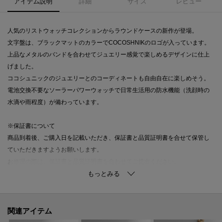
アイテム説明
詳細
サイズ
レビュー
人気のリストウォッチコレクションからラウンドケースの新作が登場。
文字盤は、ブラックマットのカラーでCOCOSHNIKのロゴが入っています。
上品なメタルのバンドを合わせてジュエリー感覚で楽しめるデザインに仕上
げました。
ココシュニックのジュエリーとのコーディネートも自由自在に楽しめそう。
電池交換不要なソーラーパワーウォッチで日常生活用の防水機能（洗顔時の
水滴や雨程度）が備わっています。
※保証書について
商品到着後、ご購入日を記載いただき、保証書と品質証明書を合せて保管し
ていただきますようお願いします。
お修理の際は、保証書と品質証明書を合わせてご提出ください。
※長さ調整について
保証書と品質証明書をご持参いただきお近くのCOCOSHNIK店舗までお持ち
ください。
関連アイテム
無償にて、長さの調整をさせていただきます。