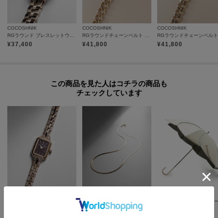
COCOSHNIK
COCOSHNIK
COCOSHNIK
RGラウンド ブレスレットウォッチ（ホワイト旭光）
RGラウンドチェーンベルト ウォッチ（ブラックマット）
¥
37,400
¥
41,800
¥
41,800
この商品を見た人はコチラの商品も
チェックしています
COCOSHNIK
COCOSHNIK
one'sterrace
RG Kii：別注モデルスクエア ウォッチ（ブラウン）
K18フラットスネーク ネックレス細
¥
30,800
¥
217,800
¥
2,552