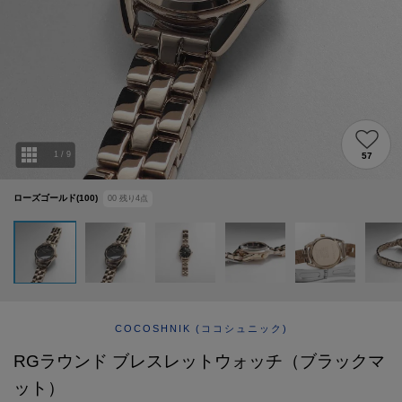
ABOUT
AFTERCARE & REPAIRS
JOURNAL
SUSTAINABLE
SHOP LIST
EMAIL NEWSLETTER
1
/
9
57
ローズゴールド(100)
00
残り
4
点
COCOSHNIK
(ココシュニック)
RGラウンド ブレスレットウォッチ（ブラックマ
ット）